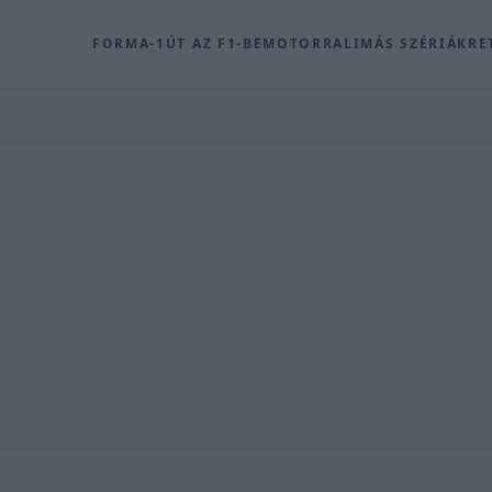
FORMA-1
ÚT AZ F1-BE
MOTOR
RALI
MÁS SZÉRIÁK
RE