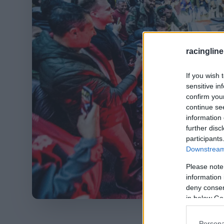
racingline
If you wish 
sensitive in
confirm you
continue se
information 
further disc
participants
Downstream 
Please note
information 
deny consent
in below Go
Fo
Persona