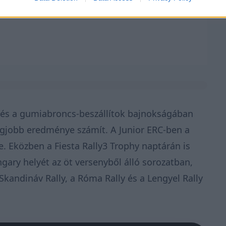
 és a gumiabroncs-beszállítok bajnokságában
egjobb eredménye számít. A Junior ERC-ben a
. Eközben a Fiesta Rally3 Trophy naptárán is
ngary helyét az öt versenyből álló sorozatban,
Skandináv Rally, a Róma Rally és a Lengyel Rally