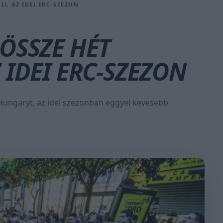
LL AZ IDEI ERC-SZEZON
ÖSSZE HÉT
 IDEI ERC-SZEZON
 Hungaryt, az idei szezonban eggyel kevesebb