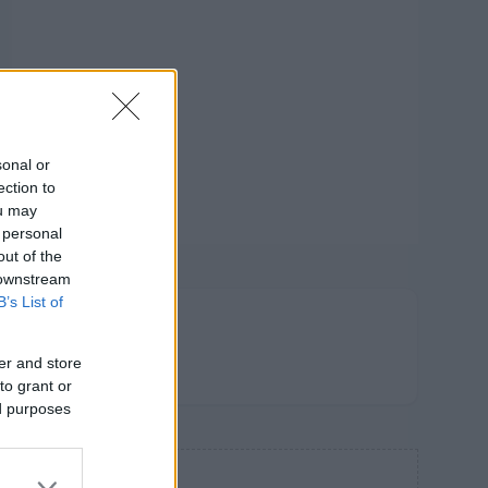
sonal or
ection to
ou may
 personal
out of the
 downstream
B’s List of
FRISS
HÍREK
er and store
to grant or
ed purposes
HIRDETÉS