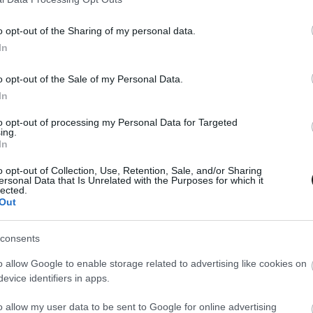
MEGOSZTÁS
o opt-out of the Sharing of my personal data.
In
o opt-out of the Sale of my Personal Data.
In
⏱️ KB. 2 PERC OLVASÁS
to opt-out of processing my Personal Data for Targeted
ing.
In
ső Rally Hungaryt, az idei szezonban eggyel
o opt-out of Collection, Use, Retention, Sale, and/or Sharing
ben.
ersonal Data that Is Unrelated with the Purposes for which it
lected.
Out
ra, az FIA bejelentette, hogy nem pótolja a
indössze hét futamból áll az idei szezon. Az első
consents
y lesz, a szezonzáró futamot, a Portugál Rallyt
o allow Google to enable storage related to advertising like cookies on
evice identifiers in apps.
er 23–25-én rendezik meg.
o allow my user data to be sent to Google for online advertising