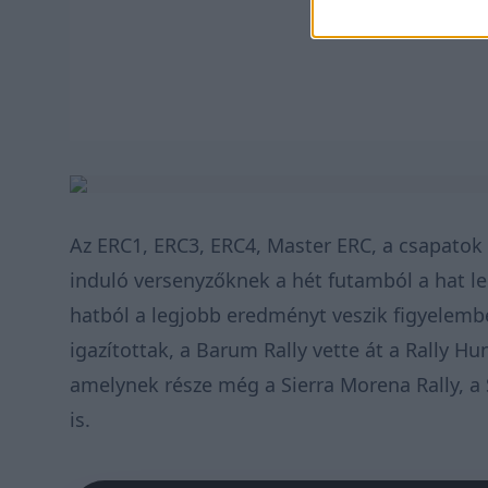
Az ERC1, ERC3, ERC4, Master ERC, a csapatok
induló versenyzőknek a hét futamból a hat l
hatból a legjobb eredményt veszik figyelembe
igazítottak, a Barum Rally vette át a Rally Hu
amelynek része még a Sierra Morena Rally, a 
is.