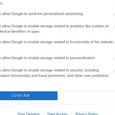
lágörökség részét képező városban kezdődik
s.
kságnak, a versenyzőknek és a partnereknek –
to allow Google to send me personalized advertising.
re. – Bár nagyon vártuk, hogy a Rally Hungary
o allow Google to enable storage related to analytics like cookies on
, értesítést kaptunk, hogy az esemény
evice identifiers in apps.
ttük a kapcsolatot több, az ERC-hez csatlakozni
o allow Google to enable storage related to functionality of the website
ünk, hogy az idén a hét versenyünkre
ét nyolc versenyből álló naptárat alakítsunk ki.”
o allow Google to enable storage related to personalization.
o allow Google to enable storage related to security, including
cation functionality and fraud prevention, and other user protection.
CONFIRM
Data Deletion
Data Access
Privacy Policy