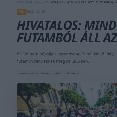
FŐOLDAL
/
RALI
/
HIVATALOS: MINDÖSSZE HÉT FUTAMBÓL Á
RALI
2026. 02. 10.
HIVATALOS: MIND
FUTAMBÓL ÁLL AZ
Az FIA nem pótolja a versenynaptárból kieső Rally
futamot rendeznek meg az ERC-ben.
#2026-OS VERSENYNAPTÁR
#ERC
#KIEMELT