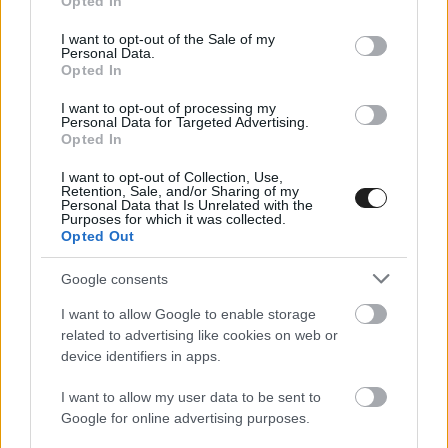
Opted In
use your data for below specified purposes in below Google
4. Teemu Suninen, Antti Haapala (finnek), Škoda
consent section.
I want to opt-out of the Sale of my
Personal Data.
Fabia RS Rally2, +37.5
Opted In
5. Álvaro Muniz, Manuel Alfonso Estevez
I want to opt-out of processing my
(spanylok), Škoda Fabia RS Rally2, +39.8
Personal Data for Targeted Advertising.
Opted In
6. Jorge Cagiao, Javier Martínez (spanyolok),
I want to opt-out of Collection, Use,
Citroën C3 Rally2, +45.4
Retention, Sale, and/or Sharing of my
Personal Data that Is Unrelated with the
7. Andrea Mabellini, Virginia Lenzi (olaszok),
Purposes for which it was collected.
Opted Out
Lancia Ypsilon Rally2, +56.2
Google consents
8. William Creighton, Liam Regan (írek), Citroën
C3 Rally2, +1:09.8
I want to allow Google to enable storage
related to advertising like cookies on web or
9. Jakub Matulka, Damian Syty (lengyelek), Škoda
device identifiers in apps.
Fabia RS Rally2, +1:12.7
I want to allow my user data to be sent to
10. Dominik Stritesky, Ondrej Krajca (csehek),
Google for online advertising purposes.
Škoda Fabia RS Rally2, +1:37.3