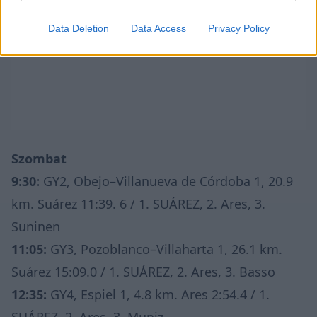
Data Deletion
Data Access
Privacy Policy
Szombat
9:30:
GY2, Obejo–Villanueva de Córdoba 1, 20.9
km. Suárez 11:39. 6 / 1. SUÁREZ, 2. Ares, 3.
Suninen
11:05:
GY3, Pozoblanco–Villaharta 1, 26.1 km.
Suárez 15:09.0 / 1. SUÁREZ, 2. Ares, 3. Basso
12:35:
GY4, Espiel 1, 4.8 km. Ares 2:54.4 / 1.
SUÁREZ, 2. Ares, 3. Muniz