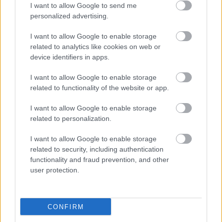
I want to allow Google to send me
…24. Német Gábor, Németh Gergely, Škoda Fabia
personalized advertising.
RS Rally2, +6:41.6
I want to allow Google to enable storage
…26. Hadik András, Deák Attila, Ford Fiesta
related to analytics like cookies on web or
device identifiers in apps.
Rally2, +7:13.8
I want to allow Google to enable storage
related to functionality of the website or app.
A Sierra Morena Rally időterve
Péntek
I want to allow Google to enable storage
related to personalization.
20:05:
GY1, Córdoba, 1 km. Stritesky 57.8 / 1.
STRITESKY, 2. Devine és Rzeznik
I want to allow Google to enable storage
related to security, including authentication
functionality and fraud prevention, and other
user protection.
CONFIRM