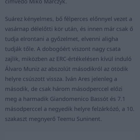
címvédő Miko Marczyk.
Suárez kényelmes, bő félperces előnnyel vezet a
vasárnap délelőtti kör után, és innen már csak ő
tudja elrontani a győzelmet, elvenni aligha
tudják tőle. A dobogóért viszont nagy csata
zajlik, miközben az ERC-értékelésen kívül induló
Álvaro Muniz az abszolút másodikról az ötödik
helyre csúszott vissza. Iván Ares jelenleg a
második, de csak három másodperccel előzi
meg a harmadik Giandomenico Bassót és 7.1
másodperccel a negyedik helyre felzárkózó, a 10.
szakaszt megnyerő Teemu Suninent.