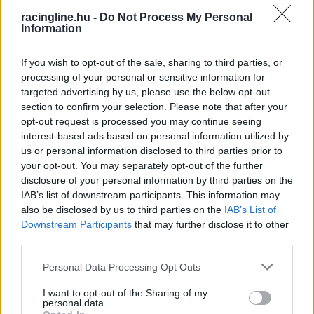
az ERC-ben pedig a 22. pozíciót foglalja el. Két
racingline.hu -
Do Not Process My Personal
hellyel mögöttük található a Hadik András, Deák
Information
Attila páros. A részletes eredmények
ITT
If you wish to opt-out of the sale, sharing to third parties, or
olvashatóak, a versenyből már csak a vasárnap
processing of your personal or sensitive information for
délután kör, vagyis még három szakasz van
targeted advertising by us, please use the below opt-out
section to confirm your selection. Please note that after your
hátra. A futam 13:55-kor folytatódik.
opt-out request is processed you may continue seeing
interest-based ads based on personal information utilized by
us or personal information disclosed to third parties prior to
A Sierra Morena Rally állása a 10. gyorsasági
your opt-out. You may separately opt-out of the further
szakasz után
disclosure of your personal information by third parties on the
IAB’s list of downstream participants. This information may
1. José Antonio Suárez, Alberto Iglesias
also be disclosed by us to third parties on the
IAB’s List of
(spanyolok), Škoda Fabia RS Rally2, 1:28:41.4
Downstream Participants
that may further disclose it to other
third parties.
2. Iván Ares, Borja Rozada (spanyolok), Toyota
Please note that this website/app uses one or more Google
GR Yaris Rally2, +30.4
Personal Data Processing Opt Outs
services and may gather and store information including but
3. Giandomenico Basso, Lorenzo Granai
not limited to your visit or usage behaviour. You may click to
I want to opt-out of the Sharing of my
personal data.
grant or deny consent to Google and its third-party tags to
(olaszok), Škoda Fabia RS Rally2, +33.4