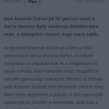
-
18px
+
BETŰMÉRET:
⏱️ KB. 3 PERC OLVASÁS
José Antonio Suárez bő fél perccel vezet a
Sierra Morena Rally vasárnap délelőtti köre
után, a dobogóért viszont nagy csata zajlik.
Az éjszaka folyamán kitisztult a kép az ERC-
szezonnyitó Sierra Morena Rallyn, mindenki
megkapta az időjóváírását és a megállapított
idejét a Philip Allen balesete miatt megállított
hatodik gyorsasági szakaszra. Mindez az éllovas
José Antonio Suárezt nem érintette, mert ő még
Allen előtt végigment a pályán. A birt versenyző
szuperralival visszállt a versenybe, akárcsak a