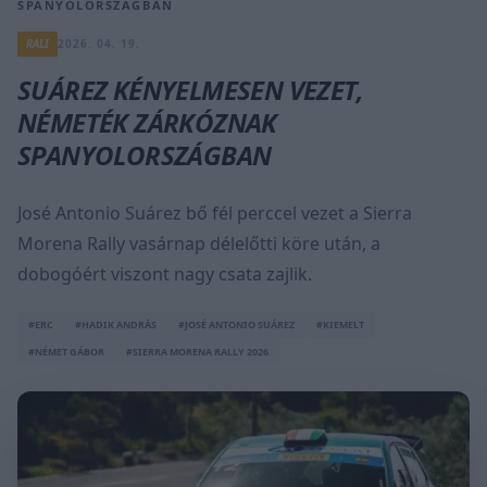
SPANYOLORSZÁGBAN
RALI
2026. 04. 19.
SUÁREZ KÉNYELMESEN VEZET,
NÉMETÉK ZÁRKÓZNAK
SPANYOLORSZÁGBAN
José Antonio Suárez bő fél perccel vezet a Sierra
Morena Rally vasárnap délelőtti köre után, a
dobogóért viszont nagy csata zajlik.
#ERC
#HADIK ANDRÁS
#JOSÉ ANTONIO SUÁREZ
#KIEMELT
#NÉMET GÁBOR
#SIERRA MORENA RALLY 2026