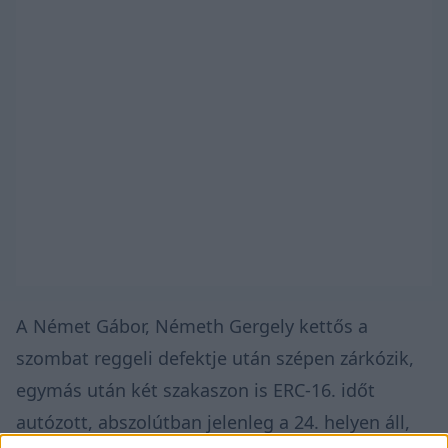
A Német Gábor, Németh Gergely kettős a
szombat reggeli defektje után szépen zárkózik,
egymás után két szakaszon is ERC-16. időt
autózott, abszolútban jelenleg a 24. helyen áll,