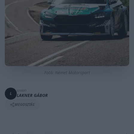
Fotó: Német Motorsport
SZERZŐ
L
LAKNER GÁBOR
MEGOSZTÁS