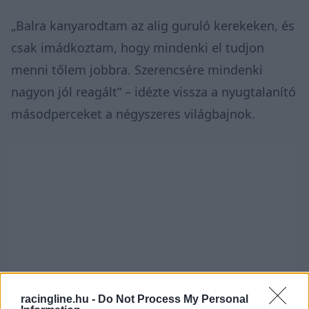
„Balra kanyarodtam az alig guruló kerekeken, és
csak imádkoztam, hogy mindenki el tudjon
menni tőlem jobbra. Szerencsére mindenki
nagyon jól reagált” – idézte vissza a nyugtalanító
másodperceket a négyszeres világbajnok.
racingline.hu -
Do Not Process My Personal