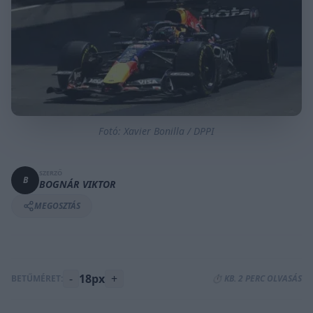
Fotó: Xavier Bonilla / DPPI
SZERZŐ
B
BOGNÁR VIKTOR
MEGOSZTÁS
-
18px
+
BETŰMÉRET:
⏱️ KB. 2 PERC OLVASÁS