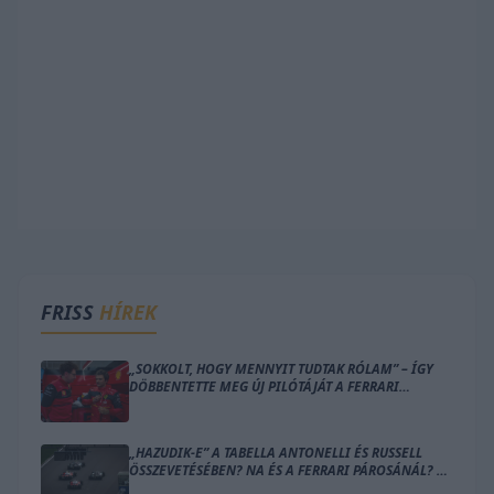
FRISS
HÍREK
„SOKKOLT, HOGY MENNYIT TUDTAK RÓLAM” – ÍGY
DÖBBENTETTE MEG ÚJ PILÓTÁJÁT A FERRARI
CSAPATFŐNÖKE
„HAZUDIK-E” A TABELLA ANTONELLI ÉS RUSSELL
ÖSSZEVETÉSÉBEN? NA ÉS A FERRARI PÁROSÁNÁL? –
ÍME A SZÁMOK