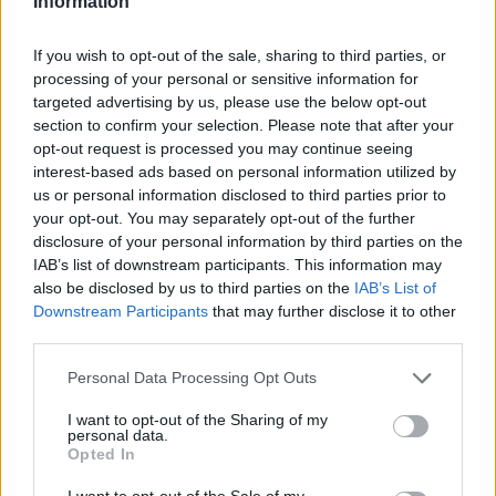
Information
If you wish to opt-out of the sale, sharing to third parties, or
processing of your personal or sensitive information for
targeted advertising by us, please use the below opt-out
A hollandot nem érte teljesen felkészületlenül a
section to confirm your selection. Please note that after your
opt-out request is processed you may continue seeing
technikai hiba, már az előkészületek során is
interest-based ads based on personal information utilized by
köhögött a Red Bullja.
us or personal information disclosed to third parties prior to
your opt-out. You may separately opt-out of the further
disclosure of your personal information by third parties on the
„Már a felvezető körben is éreztem, hogy valami
IAB’s list of downstream participants. This information may
nincs rendben, de aztán a rajtolási procedúra
also be disclosed by us to third parties on the
IAB’s List of
Downstream Participants
that may further disclose it to other
már teljesen zűrzavaros volt. Nem találtam meg
third parties.
a szükséges fordulatszámot, fel-le ugrált az
Please note that this website/app uses one or more Google
Personal Data Processing Opt Outs
egész. Aztán amint elengedtem a kuplungot,
services and may gather and store information including but
not limited to your visit or usage behaviour. You may click to
I want to opt-out of the Sharing of my
vége is lett az egésznek, a motor alig pörgött,
personal data.
grant or deny consent to Google and its third-party tags to
Opted In
amikor pedig az 1-es kanyarban egy kicsit
use your data for below specified purposes in below Google
consent section.
I want to opt-out of the Sale of my