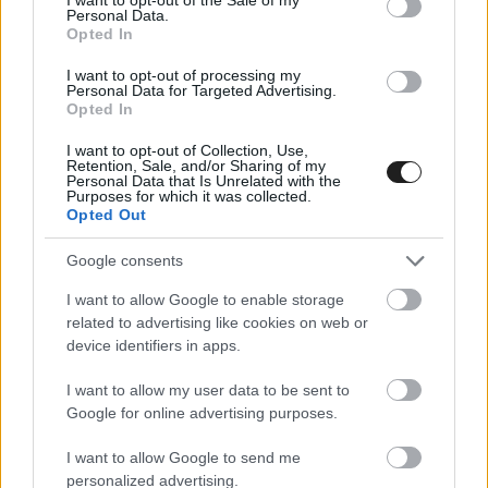
visszatért az ereje, rémes hangot adott. Azonnal
Personal Data.
Opted In
el is vettem a gázt és csak próbáltam körbevinni
az autót” – idézi a
planetf1
.
I want to opt-out of processing my
Personal Data for Targeted Advertising.
Opted In
Ez volt Verstappen második kiesése a
I want to opt-out of Collection, Use,
Retention, Sale, and/or Sharing of my
szezonban, de mivel elfogadta, hogy idén
Personal Data that Is Unrelated with the
Purposes for which it was collected.
úgysem esélyes a bajnoki címre, nem érzi olyan
Opted Out
nagy csapásnak a történteket, mint korábbi
Google consents
években érezte volna.
I want to allow Google to enable storage
related to advertising like cookies on web or
device identifiers in apps.
I want to allow my user data to be sent to
Google for online advertising purposes.
I want to allow Google to send me
personalized advertising.