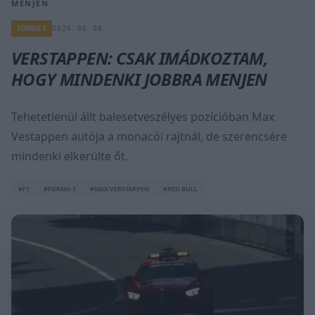
MENJEN
FORMA-1
2026. 06. 08.
VERSTAPPEN: CSAK IMÁDKOZTAM,
HOGY MINDENKI JOBBRA MENJEN
Tehetetlenül állt balesetveszélyes pozícióban Max
Vestappen autója a monacói rajtnál, de szerencsére
mindenki elkerülte őt.
#F1
#FORMA-1
#MAX VERSTAPPEN
#RED BULL