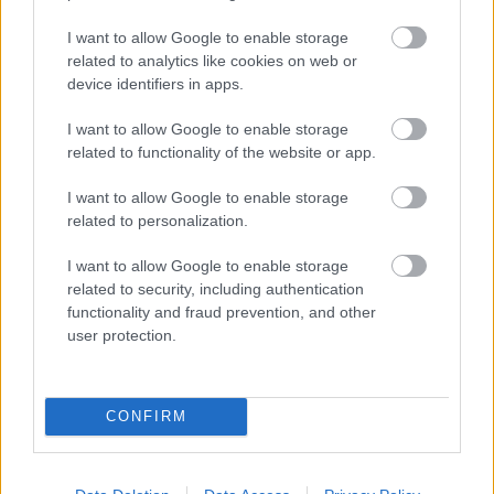
I want to allow Google to enable storage
related to analytics like cookies on web or
device identifiers in apps.
I want to allow Google to enable storage
related to functionality of the website or app.
I want to allow Google to enable storage
„Addig a pontig nagyon jó hétvégénk volt, szóval
related to personalization.
mindenki csalódott, hogy nem állhattunk
I want to allow Google to enable storage
dobogóra. Ha vezetném a bajnokságot, akkor ez
related to security, including authentication
functionality and fraud prevention, and other
most nagyon fájdalmas lenne. Így kevésbé az, de
user protection.
azért most is bosszantó, hiszen célba akartunk
érni. Remélem, gyorsan megfejtjük, hogy mi
CONFIRM
történt, és kijavítjuk.”