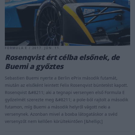
FORMULA E / 2017. JÚN. 11.
Rosenqvist ért célba elsőnek, de
Buemi a győztes
Sebastien Buemi nyerte a Berlin ePrix második futamát,
miután az elsőként leintett Felix Rosenqvist büntetést kapott.
Rosenqvist &#8211; aki a tegnapi versenyen első Formula E
győzelmét szerezte meg &#8211; a pole-ból rajtolt a második
futamon, míg Buemi a második helyről vágott neki a
versenynek. Azonban mivel a boxba látogatáskor a svéd
versenyzőt nem kellően körültekintően [&hellip;]