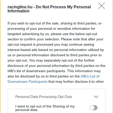
FORMULA E / 2017. JÚN. 10.
racingline.hu -
Do Not Process My Personal
Svéd és indiai himnusz szólt a
Information
Berlin ePrix-n, szombaton
If you wish to opt-out of the sale, sharing to third parties, or
Felix Rosenqvist első Formula E győzelmét szerezte meg ma a
processing of your personal or sensitive information for
targeted advertising by us, please use the below opt-out
Berlin ePrix első futamán. A Mahindra versenyzője azonnal
section to confirm your selection. Please note that after your
megelőzte a második helyről induló Jose Maria Lopezt, mivel
opt-out request is processed you may continue seeing
annak igencsak gyengén sikerült a rajtja, és még autócserék
interest-based ads based on personal information utilized by
előtt megelőzte a pole-ból induló Lucas di Grassit is, aki így a
us or personal information disclosed to third parties prior to
második helyen ért célba. A dobogó harmadik [&hellip;]
your opt-out. You may separately opt-out of the further
disclosure of your personal information by third parties on the
IAB’s list of downstream participants. This information may
also be disclosed by us to third parties on the
IAB’s List of
Downstream Participants
that may further disclose it to other
third parties.
Please note that this website/app uses one or more Google
Personal Data Processing Opt Outs
services and may gather and store information including but
not limited to your visit or usage behaviour. You may click to
I want to opt-out of the Sharing of my
personal data.
grant or deny consent to Google and its third-party tags to