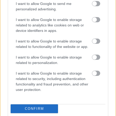
I want to allow Google to send me
personalized advertising.
I want to allow Google to enable storage
related to analytics like cookies on web or
device identifiers in apps.
I want to allow Google to enable storage
related to functionality of the website or app.
I want to allow Google to enable storage
related to personalization.
I want to allow Google to enable storage
FORMULA E / 2017. JÚN. 2.
related to security, including authentication
Nissan lehet a Renault-ból a
functionality and fraud prevention, and other
user protection.
Formula E-ben
A Formula E-ben éllovas gyártó, a Renault, Nissan néven
nevezne? A Renault-Nissan együttműködés az egyik
CONFIRM
legnagyobb ilyen az autóiparban. Legutóbb azt vitatták meg,