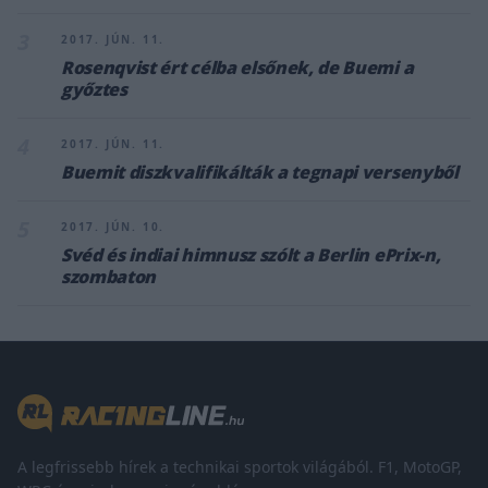
3
2017. JÚN. 11.
Rosenqvist ért célba elsőnek, de Buemi a
győztes
4
2017. JÚN. 11.
Buemit diszkvalifikálták a tegnapi versenyből
5
2017. JÚN. 10.
Svéd és indiai himnusz szólt a Berlin ePrix-n,
szombaton
A legfrissebb hírek a technikai sportok világából. F1, MotoGP,