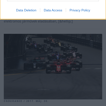
miként szervezzék motorsport programjukat úgy, hogy az a
francia és a japán gyártónak is a lehető legjobb legyen. A
Data Deletion
Data Access
Privacy Policy
friss hírek szerint, mivel a Nissan az egyik élenjáró márka
elektromos járművek eladásában, [&hellip;]
ENDURANCE / 2017. MÁJ. 30.