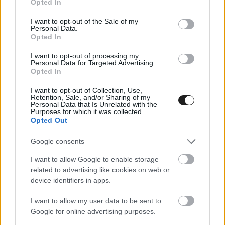
Opted In
use your data for below specified purposes in below Google
consent section.
I want to opt-out of the Sale of my
Personal Data.
Opted In
I want to opt-out of processing my
Personal Data for Targeted Advertising.
FORMULA E / 2017. JÚN. 10.
Opted In
0,001-es előnnyel di Grassi a
poleban
I want to opt-out of Collection, Use,
Retention, Sale, and/or Sharing of my
Personal Data that Is Unrelated with the
Purposes for which it was collected.
Lucas di Grassi szerezte meg a pole pozíciót a Berlin ePrix
Opted Out
első versenyére, annak ellenére, hogy bokasérüléssel küzd. A
brazil versenyzőtől mindössze 0,001 másodpercre maradt el
Google consents
Jose Maria Lopez. Eközben a bajnokság éllovasa, Sebastien
I want to allow Google to enable storage
Buemi csak a 14. helyet szerezte meg a Tempelhof reptéren.
related to advertising like cookies on web or
&#8222;Ez elég rossz.&#8221; &#8211; mondta Buemi.
device identifiers in apps.
&#8222;Nagyon túlkormányzott volt az autóm [&hellip;]
I want to allow my user data to be sent to
Google for online advertising purposes.