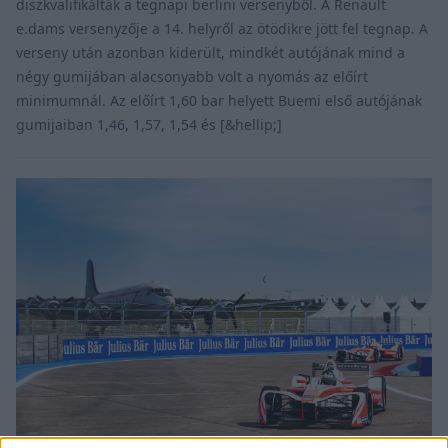
diszkvalifikálták a tegnapi berlini versenyből. A Renault
e.dams versenyzője a 14. helyről az ötödikre jött fel tegnap. A
verseny után azonban kiderült, mindkét autójának mind a
négy gumijában alacsonyabb volt a nyomás az előírt
minimumnál. Az előírt 1,60 bar helyett Buemi első autójának
gumijaiban 1,46, 1,57, 1,54 és [&hellip;]