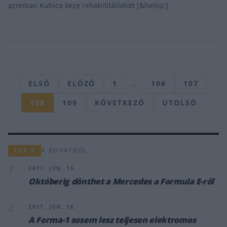
azonban Kubica keze rehabilitálódott [&hellip;]
ELSŐ
ELŐZŐ
1
…
106
107
108
109
KÖVETKEZŐ
UTOLSÓ
A ROVATBÓL
TOP 5
1
2017. JÚN. 16.
Októberig dönthet a Mercedes a Formula E-ről
2
2017. JÚN. 16.
A Forma-1 sosem lesz teljesen elektromos