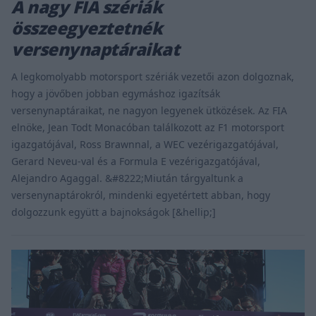
A nagy FIA szériák
összeegyeztetnék
versenynaptáraikat
A legkomolyabb motorsport szériák vezetői azon dolgoznak,
hogy a jövőben jobban egymáshoz igazítsák
versenynaptáraikat, ne nagyon legyenek ütközések. Az FIA
elnöke, Jean Todt Monacóban találkozott az F1 motorsport
igazgatójával, Ross Brawnnal, a WEC vezérigazgatójával,
Gerard Neveu-val és a Formula E vezérigazgatójával,
Alejandro Agaggal. &#8222;Miután tárgyaltunk a
versenynaptárokról, mindenki egyetértett abban, hogy
dolgozzunk együtt a bajnokságok [&hellip;]