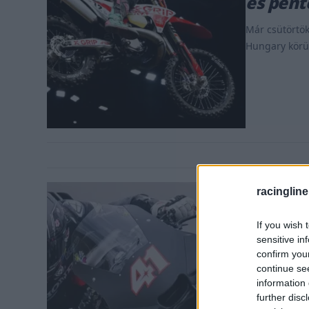
és pént
Már csütörtö
Hungary körül
racingline
If you wish 
sensitive in
confirm you
MOTOR / 2026
continue se
A Honda
information 
a Yamah
further disc