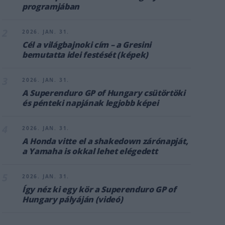
programjában
2
2026. JAN. 31.
Cél a világbajnoki cím – a Gresini
bemutatta idei festését (képek)
3
2026. JAN. 31.
A Superenduro GP of Hungary csütörtöki
és pénteki napjának legjobb képei
4
2026. JAN. 31.
A Honda vitte el a shakedown zárónapját,
a Yamaha is okkal lehet elégedett
5
2026. JAN. 31.
Így néz ki egy kör a Superenduro GP of
Hungary pályáján (videó)