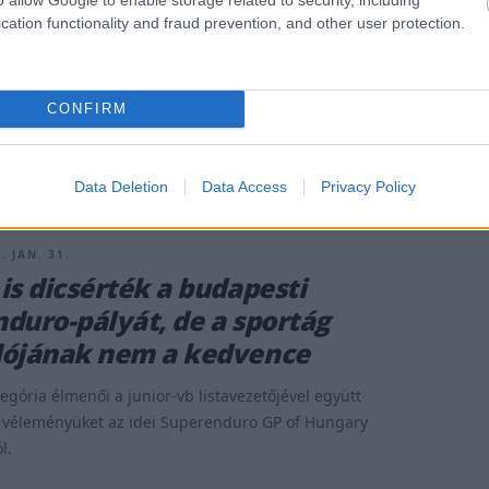
cation functionality and fraud prevention, and other user protection.
CONFIRM
Data Deletion
Data Access
Privacy Policy
. JAN. 31.
is dicsérték a budapesti
duro-pályát, de a sportág
dójának nem a kedvence
tegória élmenői a junior-vb listavezetőjével együtt
 véleményüket az idei Superenduro GP of Hungary
l.