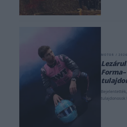
MOTOR / 2026
Lezárul
Forma–1-
tulajdo
Bejelentették,
tulajdonosok k