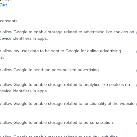
GP of Hungary 2026-os vonalvezetésén.
Out
consents
o allow Google to enable storage related to advertising like cookies on
evice identifiers in apps.
o allow my user data to be sent to Google for online advertising
s.
to allow Google to send me personalized advertising.
. JAN. 31.
o allow Google to enable storage related to analytics like cookies on
rűen megmagyarázható, miért van
evice identifiers in apps.
s hátrányban a KTM egyik
o allow Google to enable storage related to functionality of the website
lótája a shakedownon
 szerint Mika Kallio, a KTM tesztpilótája a 850 köbcentis
o allow Google to enable storage related to personalization.
gozik a sepangi shakedownon.
o allow Google to enable storage related to security, including