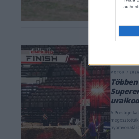
authenti
MOTOR / 2026
Többen 
Superen
uralko
A Prestige ka
megosztották
nyomvonaláró