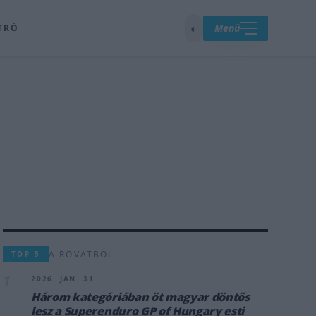
◐
Menü
TRÓ
A ROVATBÓL
TOP 5
1
2026. JAN. 31.
Három kategóriában öt magyar döntős
lesz a Superenduro GP of Hungary esti