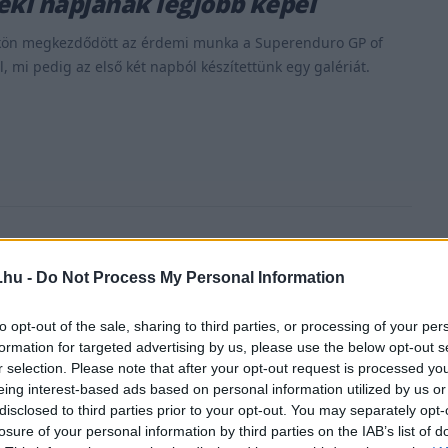
eki napjának legjobb képei
kön megkezdődött az érdemi munka a Superenduro GP of
, mi pedig az első két napból készítettünk egy galériát.
.hu -
Do Not Process My Personal Information
to opt-out of the sale, sharing to third parties, or processing of your per
formation for targeted advertising by us, please use the below opt-out s
r selection. Please note that after your opt-out request is processed y
. JAN. 31.
eing interest-based ads based on personal information utilized by us or
 vitte el a shakedown zárónapját,
disclosed to third parties prior to your opt-out. You may separately opt-
a is okkal lehet elégedett
losure of your personal information by third parties on the IAB’s list of