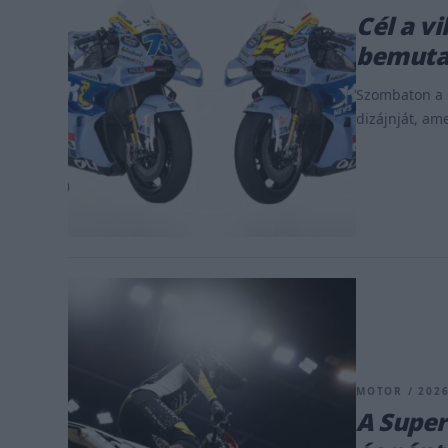
Cél a vi
bemutat
Szombaton a G
dizájnját, am
MOTOR / 2026
A Super