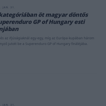
. JAN. 31.
kategóriában öt magyar döntős
Superenduro GP of Hungary esti
mjában
 és az ifjúságiaknál egy-egy, míg az Európa-kupában három
yző jutott be a Superenduro GP of Hungary fináléjába.
. JAN. 31.