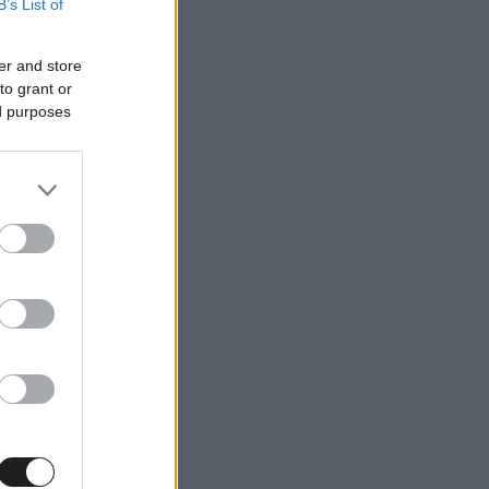
B’s List of
er and store
to grant or
ed purposes