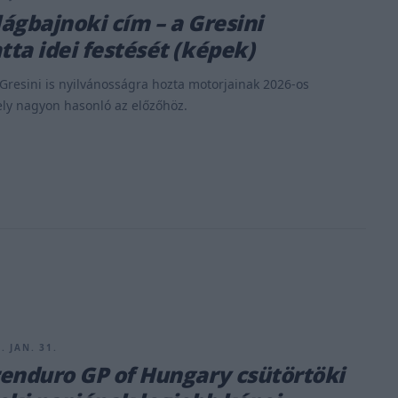
lágbajnoki cím – a Gresini
ta idei festését (képek)
resini is nyilvánosságra hozta motorjainak 2026-os
ely nagyon hasonló az előzőhöz.
. JAN. 31.
enduro GP of Hungary csütörtöki