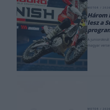
MOTOR / 2026
Három 
lesz a 
progra
A junioroknál
magyar versen
MOTOR / 2026