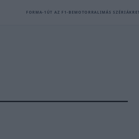
FORMA-1
ÚT AZ F1-BE
MOTOR
RALI
MÁS SZÉRIÁK
RE