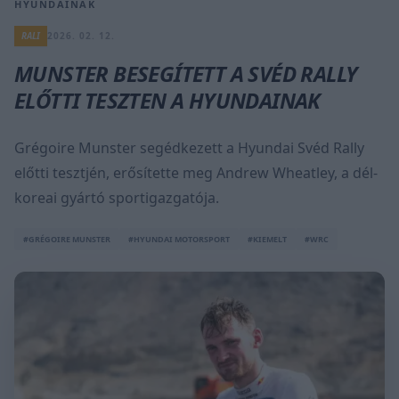
HYUNDAINAK
RALI
2026. 02. 12.
MUNSTER BESEGÍTETT A SVÉD RALLY
ELŐTTI TESZTEN A HYUNDAINAK
Grégoire Munster segédkezett a Hyundai Svéd Rally
előtti tesztjén, erősítette meg Andrew Wheatley, a dél-
koreai gyártó sportigazgatója.
#GRÉGOIRE MUNSTER
#HYUNDAI MOTORSPORT
#KIEMELT
#WRC