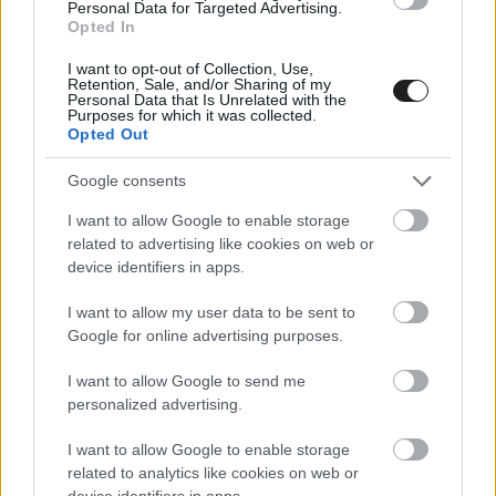
Personal Data for Targeted Advertising.
Fourmaux és Esapekka Lappi tesztelt volna.
Opted In
I want to opt-out of Collection, Use,
“Grégoire is szerepel azon a listán, akit fel
Retention, Sale, and/or Sharing of my
Personal Data that Is Unrelated with the
tudunk kérni, hogy segítsen a teszten, és ezt
Purposes for which it was collected.
Opted Out
már nem is először tette meg –
árulta
el Andrew
Wheatley, a Hyundai Motorsport sportigazgatója
Google consents
a DirtFishnek. – Szükségünk volt egy kis
I want to allow Google to enable storage
related to advertising like cookies on web or
segítségre, ezért elhívtuk a tesztünkre Munstert
device identifiers in apps.
is. Már jól ismerjük Gréget, és tudjuk, hogy
I want to allow my user data to be sent to
számíthatunk rá.”
Google for online advertising purposes.
I want to allow Google to send me
Wheatley azonban azt is elárulta, hogy ez a
personalized advertising.
segítség csak a tesztre szólt és nincs arról szó,
I want to allow Google to enable storage
hogy versenyen is indulhatna a luxemburgi
related to analytics like cookies on web or
versenyző.
device identifiers in apps.