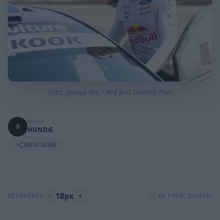
Fotó: Jaanus Ree / Red Bull Content Pool
SZERZŐ
h
HUND.G
MEGOSZTÁS
-
18px
+
BETŰMÉRET:
⏱️ KB. 1 PERC OLVASÁS