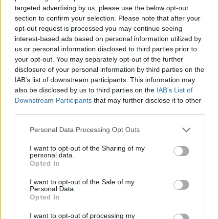
targeted advertising by us, please use the below opt-out
section to confirm your selection. Please note that after your
opt-out request is processed you may continue seeing
interest-based ads based on personal information utilized by
us or personal information disclosed to third parties prior to
your opt-out. You may separately opt-out of the further
disclosure of your personal information by third parties on the
IAB’s list of downstream participants. This information may
also be disclosed by us to third parties on the
IAB’s List of
Downstream Participants
that may further disclose it to other
third parties.
Please note that this website/app uses one or more Google
Personal Data Processing Opt Outs
services and may gather and store information including but
not limited to your visit or usage behaviour. You may click to
I want to opt-out of the Sharing of my
personal data.
grant or deny consent to Google and its third-party tags to
Az idei svéd verseny előtti teszten azonban
Opted In
use your data for below specified purposes in below Google
Munster is beülhetett a Rally1-es Hyundaiba.
consent section.
I want to opt-out of the Sale of my
Personal Data.
Mint kiderült a gyakorláson a takarító szerepét
Opted In
tölthette be, mielőtt Thierry Neuville, Adrien
I want to opt-out of processing my