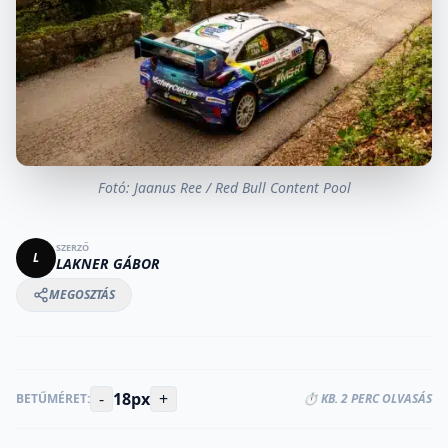
Fotó: Jaanus Ree / Red Bull Content Pool
SZERZŐ
L
LAKNER GÁBOR
MEGOSZTÁS
-
18px
+
BETŰMÉRET:
⏱️ KB. 2 PERC OLVASÁS