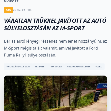
M-SPORT
RALI
2026. 04. 10.
VÁRATLAN TRÜKKEL JAVÍTOTT AZ AUTÓ
SÚLYELOSZTÁSÁN AZ M-SPORT
Bár az autó lényegi részéhez nem lehet hozzányúlni, az
M-Sport mégis talált valamit, amivel javított a Ford
Puma Rally1 súlyelosztásán.
#HORVÁT RALLY 2026
#KIEMELT
#M-SPORT
#RICHARD MILLENER
#WRC