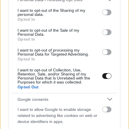
services and may gather and store information including but
not limited to your visit or usage behaviour. You may click to
I want to opt-out of the Sharing of my
personal data.
grant or deny consent to Google and its third-party tags to
Opted In
use your data for below specified purposes in below Google
consent section.
I want to opt-out of the Sale of my
Personal Data.
ALONSO NEM TAGADJA, DAYTONA JÓ EDZÉS
Opted In
LEHET LE MANSRA
I want to opt-out of processing my
2017. 10. 28.
Personal Data for Targeted Advertising.
Opted In
FORMA-1
I want to opt-out of Collection, Use,
Retention, Sale, and/or Sharing of my
Personal Data that Is Unrelated with the
Purposes for which it was collected.
Opted Out
Google consents
I want to allow Google to enable storage
related to advertising like cookies on web or
device identifiers in apps.