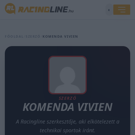
◐
FŐOLDAL
/
SZERZŐ
/
KOMENDA VIVIEN
SZERZŐ
KOMENDA VIVIEN
A Racingline szerkesztője, aki elkötelezett a
technikai sportok iránt.