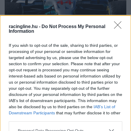
racingline.hu -
Do Not Process My Personal
Information
If you wish to opt-out of the sale, sharing to third parties, or
HAMILTON GYŐZELEMMEL AKARJA
processing of your personal or sensitive information for
MEGSZEREZNI A CÍMET
targeted advertising by us, please use the below opt-out
section to confirm your selection. Please note that after your
2017. 10. 28.
opt-out request is processed you may continue seeing
interest-based ads based on personal information utilized by
us or personal information disclosed to third parties prior to
ENDURANCE
your opt-out. You may separately opt-out of the further
disclosure of your personal information by third parties on the
IAB’s list of downstream participants. This information may
also be disclosed by us to third parties on the
IAB’s List of
Downstream Participants
that may further disclose it to other
third parties.
Please note that this website/app uses one or more Google
Personal Data Processing Opt Outs