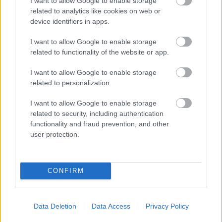
I want to allow Google to enable storage
related to analytics like cookies on web or
BIG E VEZETI A PACE CAR-T A DAYTONA 500-
device identifiers in apps.
ON
2022. 02. 19.
I want to allow Google to enable storage
related to functionality of the website or app.
500MILES
I want to allow Google to enable storage
related to personalization.
I want to allow Google to enable storage
related to security, including authentication
functionality and fraud prevention, and other
user protection.
CONFIRM
GRAGSON ÉS VILLENEUVE IS
Data Deletion
Data Access
Privacy Policy
FELLÉLEGEZHET; OTT LESZNEK A DAYTONA