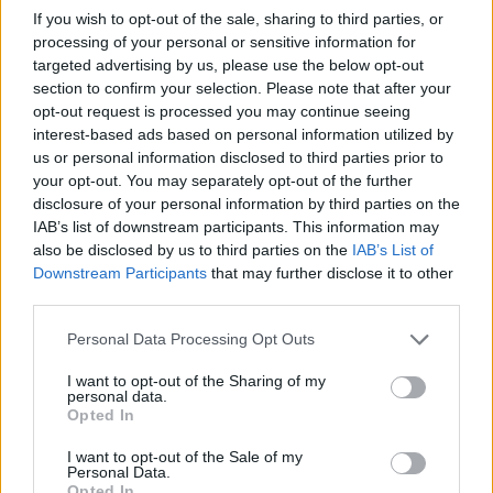
If you wish to opt-out of the sale, sharing to third parties, or
processing of your personal or sensitive information for
targeted advertising by us, please use the below opt-out
section to confirm your selection. Please note that after your
opt-out request is processed you may continue seeing
interest-based ads based on personal information utilized by
us or personal information disclosed to third parties prior to
your opt-out. You may separately opt-out of the further
AZ UTOLSÓ EDZÉST IS BEHÚZTÁK A FORDOK
disclosure of your personal information by third parties on the
DAYTONÁBAN
IAB’s list of downstream participants. This information may
also be disclosed by us to third parties on the
IAB’s List of
2022. 02. 19.
Downstream Participants
that may further disclose it to other
third parties.
500MILES
Please note that this website/app uses one or more Google
Personal Data Processing Opt Outs
services and may gather and store information including but
not limited to your visit or usage behaviour. You may click to
I want to opt-out of the Sharing of my
personal data.
grant or deny consent to Google and its third-party tags to
Opted In
use your data for below specified purposes in below Google
consent section.
I want to opt-out of the Sale of my
Personal Data.
Opted In