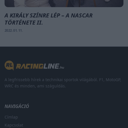
A KIRÁLY SZÍNRE LÉP – A NASCAR
TÖRTÉNETE II.
2022. 01. 11.
A legfrissebb hírek a technikai sportok világából. F1, MotoGP,
WRC és minden, ami száguldás.
NAVIGÁCIÓ
Címlap
Kapcsolat