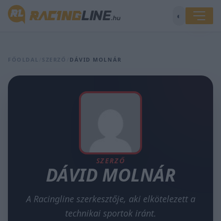
◐
FŐOLDAL
/
SZERZŐ
/
DÁVID MOLNÁR
SZERZŐ
DÁVID MOLNÁR
A Racingline szerkesztője, aki elkötelezett a
technikai sportok iránt.