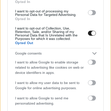
Opted In
szolgáltatása 2013 óta érhető el.
I want to opt-out of processing my
Personal Data for Targeted Advertising.
A közzétételt megelőzően a képeket egy
Opted In
speciális eljárás alá vetik, amely elhomályosítja
I want to opt-out of Collection, Use,
Retention, Sale, and/or Sharing of my
az emberek arcát, illetve a rendszámokat, így
Personal Data that Is Unrelated with the
Purposes for which it was collected.
azok nem lesznek beazonosíthatók, a
Opted Out
magánéletükhöz való joguk nem sérül. A Street
Google consents
View lehetőséget kínál a felvételek közzétételét
I want to allow Google to enable storage
követően is további részletek (egyének, házak,
related to advertising like cookies on web or
device identifiers in apps.
autók) elhomályosítására, ezt a képek jobb alsó
sarkában található „Hiba bejelentése” gombra
I want to allow my user data to be sent to
Google for online advertising purposes.
kattintva lehet igényelni.
I want to allow Google to send me
personalized advertising.
Az Utcakép jelenleg a világ több mint 220