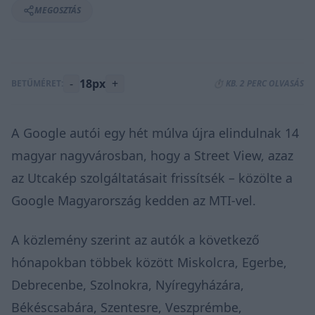
MEGOSZTÁS
-
18px
+
BETŰMÉRET:
⏱️ KB. 2 PERC OLVASÁS
A Google autói egy hét múlva újra elindulnak 14
magyar nagyvárosban, hogy a Street View, azaz
az Utcakép szolgáltatásait frissítsék – közölte a
Google Magyarország kedden az MTI-vel.
A közlemény szerint az autók a következő
hónapokban többek között Miskolcra, Egerbe,
Debrecenbe, Szolnokra, Nyíregyházára,
Békéscsabára, Szentesre, Veszprémbe,