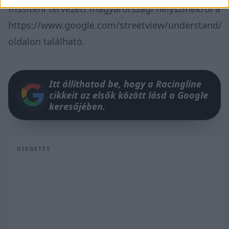
frissíteni tervezett magyarországi helyszínekről a
https://www.google.com/streetview/understand/
oldalon található.
Itt állíthatod be, hogy a Racingline
cikkeit az elsők között lásd a Google
keresőjében.
HIRDETÉS