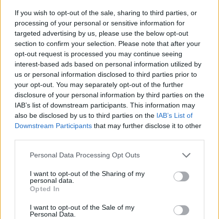
mutat utcákról, valamint természeti és kulturális
If you wish to opt-out of the sale, sharing to third parties, or
nevezetességekről.
processing of your personal or sensitive information for
targeted advertising by us, please use the below opt-out
section to confirm your selection. Please note that after your
opt-out request is processed you may continue seeing
interest-based ads based on personal information utilized by
us or personal information disclosed to third parties prior to
your opt-out. You may separately opt-out of the further
disclosure of your personal information by third parties on the
IAB’s list of downstream participants. This information may
also be disclosed by us to third parties on the
IAB’s List of
Downstream Participants
that may further disclose it to other
third parties.
Please note that this website/app uses one or more Google
Personal Data Processing Opt Outs
services and may gather and store information including but
not limited to your visit or usage behaviour. You may click to
I want to opt-out of the Sharing of my
personal data.
grant or deny consent to Google and its third-party tags to
Opted In
use your data for below specified purposes in below Google
consent section.
I want to opt-out of the Sale of my
Magyarországon a Google térkép Utcakép
Personal Data.