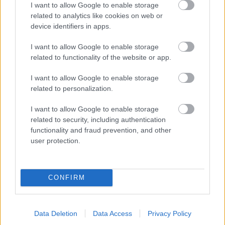
országában érhető el, beleértve az Antarktiszt és
I want to allow Google to enable storage
related to analytics like cookies on web or
az Északi-sarkot is.
device identifiers in apps.
I want to allow Google to enable storage
related to functionality of the website or app.
I want to allow Google to enable storage
related to personalization.
I want to allow Google to enable storage
related to security, including authentication
functionality and fraud prevention, and other
user protection.
CONFIRM
Data Deletion
Data Access
Privacy Policy
További információ az Utcaképről, valamint, a