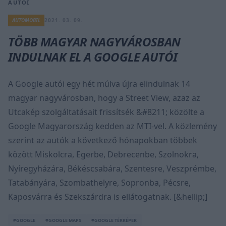
AUTÓI
AUTOMOBIL
2021. 03. 09.
TÖBB MAGYAR NAGYVÁROSBAN
INDULNAK EL A GOOGLE AUTÓI
A Google autói egy hét múlva újra elindulnak 14
magyar nagyvárosban, hogy a Street View, azaz az
Utcakép szolgáltatásait frissítsék &#8211; közölte a
Google Magyarország kedden az MTI-vel. A közlemény
szerint az autók a következő hónapokban többek
között Miskolcra, Egerbe, Debrecenbe, Szolnokra,
Nyíregyházára, Békéscsabára, Szentesre, Veszprémbe,
Tatabányára, Szombathelyre, Sopronba, Pécsre,
Kaposvárra és Szekszárdra is ellátogatnak. [&hellip;]
#GOOGLE
#GOOGLE MAPS
#GOOGLE TÉRKÉPEK