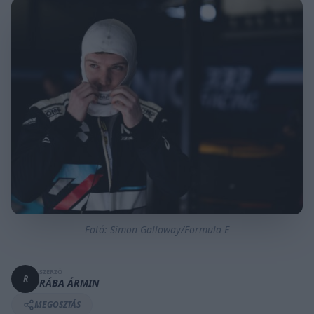
Fotó: Simon Galloway/Formula E
SZERZŐ
R
RÁBA ÁRMIN
MEGOSZTÁS