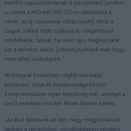
ezelőtti tapasztalatoknak is köszönhető [amikor
a csapat a NIO-ból NIO 333-ra változtatta a
nevét, az új tulajdonos váltás miatt]. Most a
csapat sokkal több tudással és megértéssel
rendelkezik. Szóval, ha most újra meghoznánk
ezt a döntést, akkor [jobban] tudnánk már, hogy
mire lehet szükségünk.”
Az Integral Powertrain cégtől származó
hajtáslánc súlya és hatékonysága közötti
kompromisszum olyan kettősség volt, amelyet a
Gen3 esetében minden félnek kezelni kellett.
„Az első feldatunk az lesz, hogy megpróbálunk
javítani a tempónkon, mindenképpen mindent