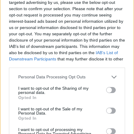
targeted advertising by us, please use the below opt-out
pályákon megmutassa, hogy mire lehet képes az
section to confirm your selection. Please note that after your
ER9-cel, amit a McLaren vadászterületének
opt-out request is processed you may continue seeing
interest-based ads based on personal information utilized by
kiáltottak ki.
us or personal information disclosed to third parties prior to
your opt-out. You may separately opt-out of the further
disclosure of your personal information by third parties on the
IAB’s list of downstream participants. This information may
FORMA-1
also be disclosed by us to third parties on the
IAB’s List of
Ticktum élvezi a Formula E-t, míg az
Downstream Participants
that may further disclose it to other
F1 szerinte túl makulátlan
third parties.
Please note that this website/app uses one or more Google
Personal Data Processing Opt Outs
„Az új pályák segíteni fognak. De természetesen,
services and may gather and store information including but
not limited to your visit or usage behaviour. You may click to
I want to opt-out of the Sharing of my
ez függ attól is, hogy milyen gyorsan tudunk
personal data.
grant or deny consent to Google and its third-party tags to
Opted In
reagálni az autóval a pályán. Hyderabad klassz
use your data for below specified purposes in below Google
consent section.
pályának ígérkezik. Egy dolog, ami segített
I want to opt-out of the Sale of my
Personal Data.
Opted In
megnyerni nekem Makaót négy évvel ezelőtt, az
a gyors adaptációs képességem volt, amivel
I want to opt-out of processing my
Personal Data for Targeted Advertising.