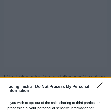
Láthattuk már korábban a lelkesedését az olyan
durva utcai pályákon, mint Diriyah, vagy Makaó,
racingline.hu -
Do Not Process My Personal
Information
még az F3-as korszakából. Ez a fordulat segíthet
majd neki abban, hogy a soron következő új
If you wish to opt-out of the sale, sharing to third parties, or
Hyderabad-i, a Cape Town-i és a Sao Paulo-i
processing of your personal or sensitive information for