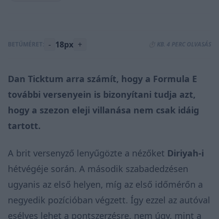
-
18px
+
BETŰMÉRET:
⏱️ KB. 4 PERC OLVASÁS
Dan Ticktum arra számít, hogy a Formula E
további versenyein is bizonyítani tudja azt,
hogy a szezon eleji villanása nem csak idáig
tartott.
A brit versenyző lenyűgözte a nézőket
Diriyah-i
hétvégéje során. A második szabadedzésen
ugyanis az első helyen, míg az első időmérőn a
negyedik pozícióban végzett. Így ezzel az autóval
esélyes lehet a pontszerzésre, nem úgy, mint a