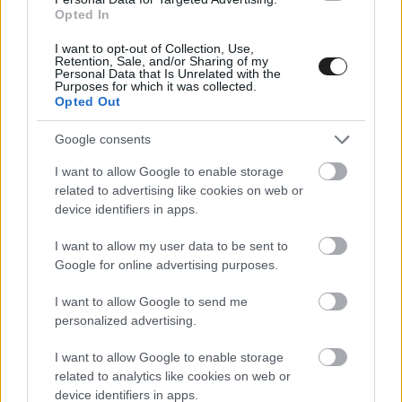
gyorsan tudtam reagálni az új helyzetekre. Tehát
Opted In
az új autókkal úgy hiszem, hogy tudni fogom
I want to opt-out of Collection, Use,
Retention, Sale, and/or Sharing of my
tartani a lépést. Remélem ez segíteni fog abban,
Personal Data that Is Unrelated with the
Purposes for which it was collected.
hogy gyors legyek majd azokon a pályákon.”
Opted Out
Google consents
I want to allow Google to enable storage
related to advertising like cookies on web or
device identifiers in apps.
I want to allow my user data to be sent to
Google for online advertising purposes.
I want to allow Google to send me
personalized advertising.
I want to allow Google to enable storage
related to analytics like cookies on web or
device identifiers in apps.