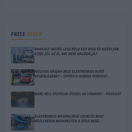
FRISS
HÍREK
PODCAST: MITŐL LESZ ZÖLD EGY BUSZ ÉS MIÉRT JÁR
EZZEL JÓL AZ IS, AKI NEM HASZNÁLJA?
HOGYAN VÁGJAK BELE ELEKTROMOS AUTÓ
VÁSÁRLÁSÁBA? – TIPPEK A HUMDA PODCAST
ADÁSÁBAN
MIRE KELL FIGYELNI ŐSSZEL AZ UTAKON? – PODCAST
ELEKTROMOS MEGHAJTÁSÚ CSUKLÓS BUSZ
KÖZLEKEDIK BUDAPESTEN A ZÖLD BUSZ
PROGRAMBAN