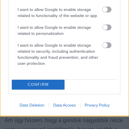
I want to allow Google to enable storage
A NIO 333 csapatfőnöke, Alex Hui, tud mindent
related to functionality of the website or app.
Ticktum magabiztosságáról és hogy milyen
I want to allow Google to enable storage
related to personalization.
gyors lehet a pályákon.
I want to allow Google to enable storage
„Tudjuk, hogy Dan-nek a második szezon csak
related to security, including authentication
functionality and fraud prevention, and other
jobb lehet. Mivel az előző szezon csak egy
user protection.
felkészítő volt erre az évre.”
Ugyanakkor úgy véli, még több munkát kell
CONFIRM
belefektetniük a fejlesztésekbe.
Data Deletion
Data Access
Privacy Policy
„Még többet kell dolgoznunk a versenytempón.
Ám úgy hiszem, hogy a gondok nagyobbik része