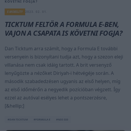
KÖVETNI FOGJA?
E-MOBILITY
2023. 02. 01.
TICKTUM FELTÖR A FORMULA E-BEN,
VAJON A CSAPATA IS KÖVETNI FOGJA?
Dan Ticktum arra számít, hogy a Formula E további
versenyein is bizonyítani tudja azt, hogy a szezon eleji
villanása nem csak idáig tartott. A brit versenyző
lenyűgözte a nézőket Diriyah-i hétvégéje során. A
második szabadedzésen ugyanis az első helyen, míg
az első időmérőn a negyedik pozícióban végzett. Így
ezzel az autóval esélyes lehet a pontszerzésre,
[&hellip;]
#DAN TICKTUM
#FORMULA E
#NIO 333