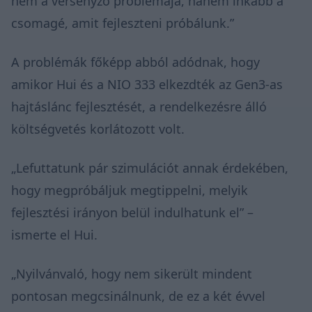
nem a versenyző problémája, hanem inkább a
csomagé, amit fejleszteni próbálunk.”
A problémák főképp abból adódnak, hogy
amikor Hui és a NIO 333 elkezdték az Gen3-as
hajtáslánc fejlesztését, a rendelkezésre álló
költségvetés korlátozott volt.
„Lefuttatunk pár szimulációt annak érdekében,
hogy megpróbáljuk megtippelni, melyik
fejlesztési irányon belül indulhatunk el” –
ismerte el Hui.
„Nyilvánvaló, hogy nem sikerült mindent
pontosan megcsinálnunk, de ez a két évvel