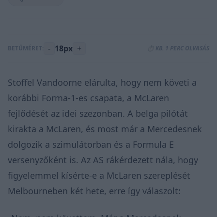
-
18px
+
BETŰMÉRET:
⏱️ KB. 1 PERC OLVASÁS
Stoffel Vandoorne elárulta, hogy nem követi a
korábbi Forma-1-es csapata, a McLaren
fejlődését az idei szezonban. A belga pilótát
kirakta a McLaren, és most már a Mercedesnek
dolgozik a szimulátorban és a Formula E
versenyzőként is. Az AS rákérdezett nála, hogy
figyelemmel kísérte-e a McLaren szereplését
Melbourneben két hete, erre így válaszolt: