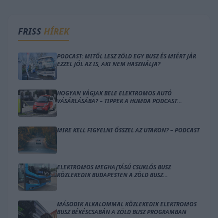
FRISS
HÍREK
PODCAST: MITŐL LESZ ZÖLD EGY BUSZ ÉS MIÉRT JÁR
EZZEL JÓL AZ IS, AKI NEM HASZNÁLJA?
HOGYAN VÁGJAK BELE ELEKTROMOS AUTÓ
VÁSÁRLÁSÁBA? – TIPPEK A HUMDA PODCAST
ADÁSÁBAN
MIRE KELL FIGYELNI ŐSSZEL AZ UTAKON? – PODCAST
ELEKTROMOS MEGHAJTÁSÚ CSUKLÓS BUSZ
KÖZLEKEDIK BUDAPESTEN A ZÖLD BUSZ
PROGRAMBAN
MÁSODIK ALKALOMMAL KÖZLEKEDIK ELEKTROMOS
BUSZ BÉKÉSCSABÁN A ZÖLD BUSZ PROGRAMBAN