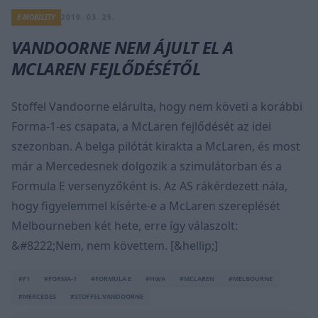
E-MOBILITY
2019. 03. 25.
VANDOORNE NEM ÁJULT EL A
MCLAREN FEJLŐDÉSÉTŐL
Stoffel Vandoorne elárulta, hogy nem követi a korábbi
Forma-1-es csapata, a McLaren fejlődését az idei
szezonban. A belga pilótát kirakta a McLaren, és most
már a Mercedesnek dolgozik a szimulátorban és a
Formula E versenyzőként is. Az AS rákérdezett nála,
hogy figyelemmel kísérte-e a McLaren szereplését
Melbourneben két hete, erre így válaszolt:
&#8222;Nem, nem követtem. [&hellip;]
#F1
#FORMA-1
#FORMULA E
#HWA
#MCLAREN
#MELBOURNE
#MERCEDES
#STOFFEL VANDOORNE