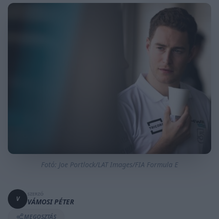
Fotó: Joe Portlock/LAT Images/FIA Formula E
SZERZŐ
V
VÁMOSI PÉTER
MEGOSZTÁS