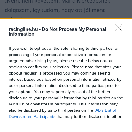
„Nem, nem követtem. Már a Mercedesnek
dolgozom, így tudom, hogy ott jól ment
nekünk.”
racingline.hu -
Do Not Process My Personal
Information
Vandoorne azt is elárulta, hogy jól érzi magát a
Formula E-ben:
If you wish to opt-out of the sale, sharing to third parties, or
processing of your personal or sensitive information for
targeted advertising by us, please use the below opt-out
section to confirm your selection. Please note that after your
opt-out request is processed you may continue seeing
interest-based ads based on personal information utilized by
us or personal information disclosed to third parties prior to
your opt-out. You may separately opt-out of the further
disclosure of your personal information by third parties on the
IAB’s list of downstream participants. This information may
also be disclosed by us to third parties on the
IAB’s List of
Downstream Participants
that may further disclose it to other
third parties.