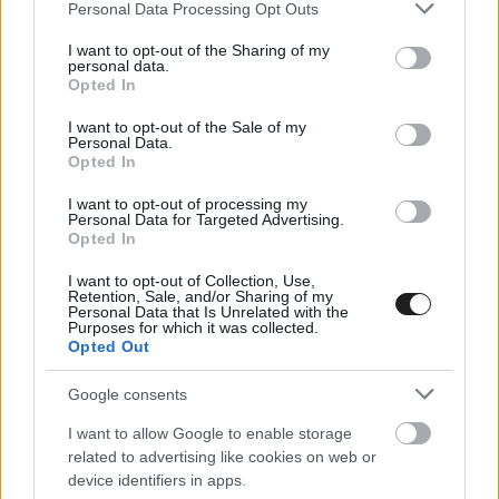
Please note that this website/app uses one or more Google
Personal Data Processing Opt Outs
services and may gather and store information including but
not limited to your visit or usage behaviour. You may click to
I want to opt-out of the Sharing of my
personal data.
grant or deny consent to Google and its third-party tags to
Opted In
use your data for below specified purposes in below Google
„Itt akarok lenni, és itt akarok egy erős jövőt
consent section.
I want to opt-out of the Sale of my
megalapozni. A HWA-ból jövőre Mercedes lesz,
Personal Data.
Opted In
és a részese akarok lenni. Ez a célom, hogy itt
I want to opt-out of processing my
legyek bajnok.”
Personal Data for Targeted Advertising.
Opted In
A belga versenyző azt is elárulta, hogy
I want to opt-out of Collection, Use,
Retention, Sale, and/or Sharing of my
kifejezetten magas a színvonal a Formula E-ben:
Personal Data that Is Unrelated with the
Purposes for which it was collected.
Opted Out
„Nem is tudnék olyan nevet mondani, aki nem
Google consents
érdemelné meg azt, hogy itt vezethessen. A
I want to allow Google to enable storage
Forma-1-ben vannak nagyon jó pilóták, de
related to advertising like cookies on web or
device identifiers in apps.
vannak olyan is, akik fogalmazzunk úgy, hogy