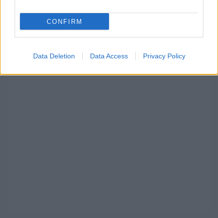
cikkeit az elsők között lásd a Google
keresőjében.
CONFIRM
Data Deletion
Data Access
Privacy Policy
HIRDETÉS