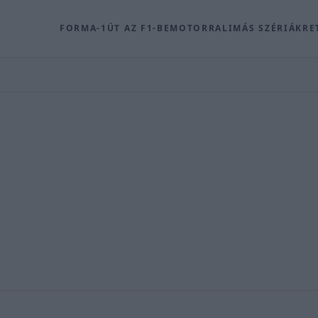
FORMA-1
ÚT AZ F1-BE
MOTOR
RALI
MÁS SZÉRIÁK
RE