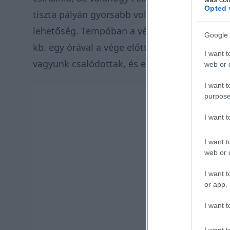
Opted 
tiszta pályán gyorsabb volt, nem tudtam iga
lehetőség. Tempóban a végén jobbak voltak, 
Google 
kb. egy órával a vége előtt történt valami, a
I want t
vagyunk csalódottak, és ez nem jó érzés, de e
web or d
I want t
purpose
I want 
I want t
web or d
I want t
or app.
I want t
I want t