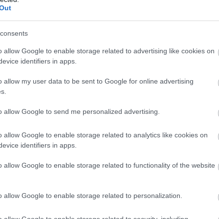
Out
zán támadni. Megtettem volna, de nem volt rá
de remek versenyünk volt, volt esélyünk – aztán
consents
mi az én szemszögemből nem volt fair. Ezért
o allow Google to enable storage related to advertising like cookies on
z van.”
evice identifiers in apps.
o allow my user data to be sent to Google for online advertising
s.
to allow Google to send me personalized advertising.
o allow Google to enable storage related to analytics like cookies on
evice identifiers in apps.
o allow Google to enable storage related to functionality of the website
o allow Google to enable storage related to personalization.
o allow Google to enable storage related to security, including