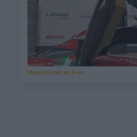
Megtekintés az X-en