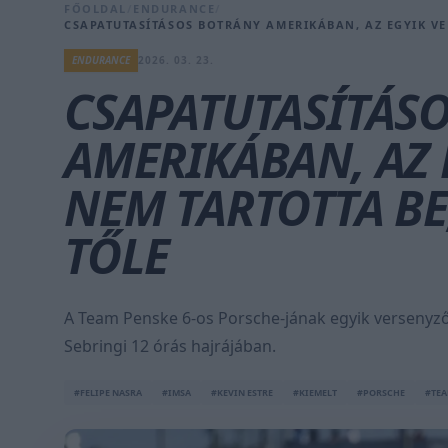
FŐOLDAL
/
ENDURANCE
/
CSAPATUTASÍTÁSOS BOTRÁNY AMERIKÁBAN, AZ EGYIK VE
ENDURANCE
2026. 03. 23.
CSAPATUTASÍTÁS
AMERIKÁBAN, AZ 
NEM TARTOTTA BE
TŐLE
A Team Penske 6-os Porsche-jának egyik versenyzője
Sebringi 12 órás hajrájában.
#FELIPE NASRA
#IMSA
#KEVIN ESTRE
#KIEMELT
#PORSCHE
#TEA