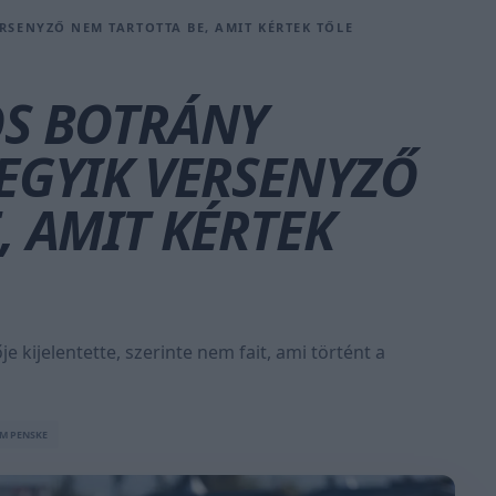
RSENYZŐ NEM TARTOTTA BE, AMIT KÉRTEK TŐLE
OS BOTRÁNY
EGYIK VERSENYZŐ
, AMIT KÉRTEK
 kijelentette, szerinte nem fait, ami történt a
M PENSKE