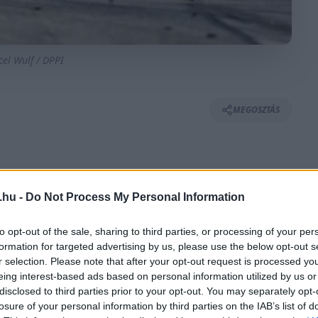
cel Wulf / DPPI
MEGOSZTÁS
⏱️ KB. 3 PERC OLVASÁS
.hu -
Do Not Process My Personal Information
to opt-out of the sale, sharing to third parties, or processing of your per
he kettős győzelmével ért véget az észak-
formation for targeted advertising by us, please use the below opt-out s
odik fordulója, a Sebringi 12 órás. A Team
r selection. Please note that after your opt-out request is processed y
eing interest-based ads based on personal information utilized by us or
lhőtlen a hangulat a leintés után, a második
disclosed to third parties prior to your opt-out. You may separately opt-
n Estre szerint ugyanis a 7-es autót
losure of your personal information by third parties on the IAB’s list of