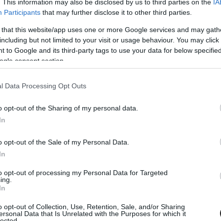
. This information may also be disclosed by us to third parties on the
IA
tást szegett.
Participants
that may further disclose it to other third parties.
 that this website/app uses one or more Google services and may gath
ék a csapatutasítások értelmében frissebb
including but not limited to your visit or usage behaviour. You may click 
tvették a vezetést. Ezután a 31-es Cadillac a
 to Google and its third-party tags to use your data for below specifi
ogle consent section.
et, ám mielőtt Jack Aitken támadást intézhetett
4 perccel a vége előtt a 17-es kanyarban
l Data Processing Opt Outs
 helyet, majd megnyerte a versenyt. A leintés
o opt-out of the Sharing of my personal data.
körben zajlott.
In
án voltunk. Nagyjából egyszerre álltunk ki, csak
o opt-out of the Sale of my Personal Data.
In
issza cserélgettük a pozíciót, aztán jött egy
 –
idézi Estre-t a Motorsport.com
. – Én vezettem
to opt-out of processing my Personal Data for Targeted
ing.
m optimalizálni a stratégiát és eljutni a célig,
In
t tettem. Mindkettőnknek ugyanazt kellett volna
o opt-out of Collection, Use, Retention, Sale, and/or Sharing
ersonal Data that Is Unrelated with the Purposes for which it
al nem tudom. Így történt az előzés. A végén
lected.