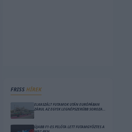
FRISS
HÍREK
ELKASZÁLT FUTAMOK UTÁN EURÓPÁBAN
ZÁRUL AZ EGYIK LEGNÉPSZERŰBB SOROZAT
IDEI SZEZONJA
ÚJABB F1-ES PILÓTA LETT FUTAMGYŐZTES A
WEC-BEN