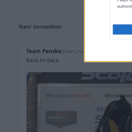
authenti
Nasr ünneplése:
Team Penske
@Team_Penske
Back-to-back.