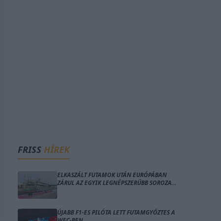
FRISS
HÍREK
ELKASZÁLT FUTAMOK UTÁN EURÓPÁBAN
ZÁRUL AZ EGYIK LEGNÉPSZERŰBB SOROZAT
IDEI SZEZONJA
ÚJABB F1-ES PILÓTA LETT FUTAMGYŐZTES A
WEC-BEN