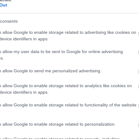
Out
n tér vissza a másik egykori F1-es Danyil Kvyat.
consents
 a legmagasabb szinten, a hosszútávú
o allow Google to enable storage related to advertising like cookies on
evice identifiers in apps.
-es Prema csapattal.
o allow my user data to be sent to Google for online advertising
atban az orosz G-Drive csapattal, ám végül az
s.
ban visszalépett a világbajnoki szerepléstől.
to allow Google to send me personalized advertising.
 először fog nemzetközi szinten versenyezni.
o allow Google to enable storage related to analytics like cookies on
evice identifiers in apps.
o allow Google to enable storage related to functionality of the website
o allow Google to enable storage related to personalization.
 2023 FIA WEC season ✌️🌍
o allow Google to enable storage related to security, including