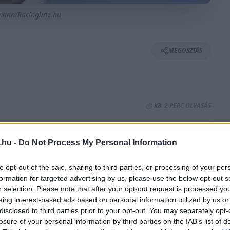
smann/Racingline.hu
MEGOSZTÁS
⏱️ KB. 2 PERC OLVASÁS
ssza
az aktív versenyzéshez Oroszország két
.hu -
Do Not Process My Personal Information
to opt-out of the sale, sharing to third parties, or processing of your per
formation for targeted advertising by us, please use the below opt-out s
ukrán háború miatt szerződést bontó
Nikita
r selection. Please note that after your opt-out request is processed y
eing interest-based ads based on personal information utilized by us or
thoz idén.
disclosed to third parties prior to your opt-out. You may separately opt-
losure of your personal information by third parties on the IAB’s list of