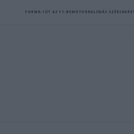
FORMA-1
ÚT AZ F1-BE
MOTOR
RALI
MÁS SZÉRIÁK
RE