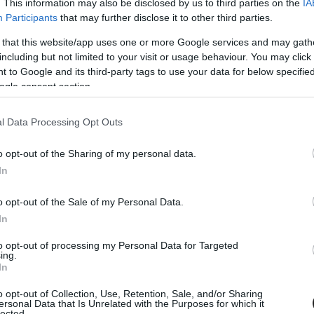
anyol Félix Porteiro csapattársa lesz az LMP2-es
. This information may also be disclosed by us to third parties on the
IA
Participants
that may further disclose it to other third parties.
zezonja kétszer két négyórás versenyhétvégéből
 that this website/app uses one or more Google services and may gath
enyeket február második és harmadik hétvégjén
including but not limited to your visit or usage behaviour. You may click 
 to Google and its third-party tags to use your data for below specifi
ogle consent section.
l Data Processing Opt Outs
o opt-out of the Sharing of my personal data.
In
o opt-out of the Sale of my Personal Data.
In
to opt-out of processing my Personal Data for Targeted
ing.
In
o opt-out of Collection, Use, Retention, Sale, and/or Sharing
ersonal Data that Is Unrelated with the Purposes for which it
lected.