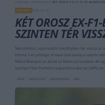
FŐOLDAL
/
ENDURANCE
/
KÉT OROSZ EX-F1-ES IS NEMZETKÖ
ENDURANCE
2023. 02. 03.
KÉT OROSZ EX-F1-
SZINTEN TÉR VISS
Nemzetközi, sportautós mezőnyben tér vissza az a
Forma-1-es pilótája. A Haas-szal tavaly a szezon e
Nikita Mazepin az ázsiai Le Mans sorozatban áll rajt
spanyol Félix Porteiro csapattársa lesz az LMP2-es 
#ALMS
#DANYIL KVYAT
#NIKITA MAZEPIN
#WEC