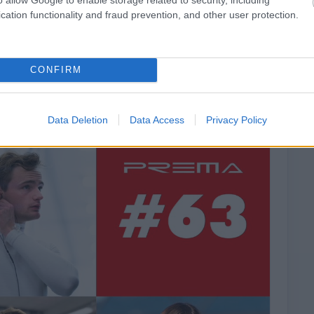
cation functionality and fraud prevention, and other user protection.
car operation ↘️ #driverannouncement #wec
CONFIRM
Data Deletion
Data Access
Privacy Policy