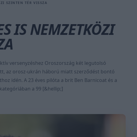
ZI SZINTEN TÉR VISSZA
ES IS NEMZETKÖZI
ZA
ktív versenyzéshez Oroszország két legutolsó
lőtt, az orosz-ukrán háború miatt szerződést bontó
hoz idén. A 23 éves pilóta a brit Ben Barnicoat és a
kategóriában a 99 [&hellip;]