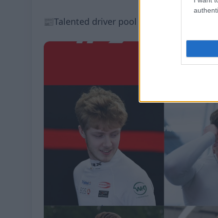
authenti
📰Talented driver pool to highlight two-