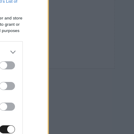
B’s List of
er and store
to grant or
ed purposes