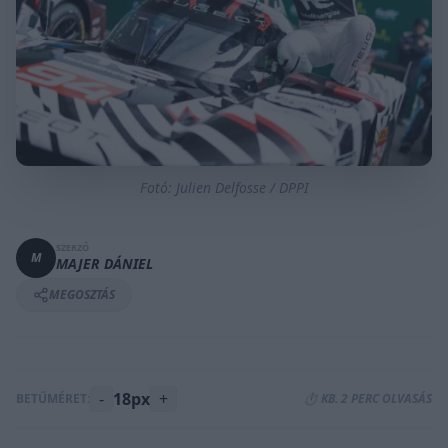
Fotó: Julien Delfosse / DPPI
SZERZŐ
M
MAJER DÁNIEL
MEGOSZTÁS
-
18px
+
BETŰMÉRET:
⏱️ KB. 2 PERC OLVASÁS