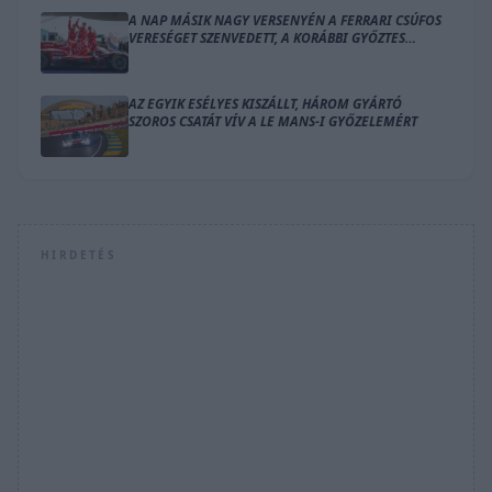
A NAP MÁSIK NAGY VERSENYÉN A FERRARI CSÚFOS
VERESÉGET SZENVEDETT, A KORÁBBI GYŐZTES
VISSZATÉRT
AZ EGYIK ESÉLYES KISZÁLLT, HÁROM GYÁRTÓ
SZOROS CSATÁT VÍV A LE MANS-I GYŐZELEMÉRT
HIRDETÉS