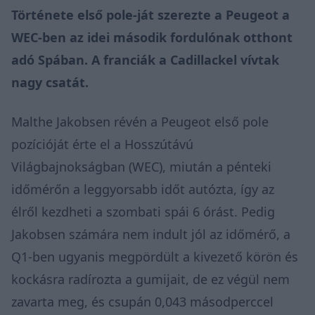
Története első pole-ját szerezte a Peugeot a
WEC-ben az idei második fordulónak otthont
adó Spában. A franciák a Cadillackel vívtak
nagy csatát.
Malthe Jakobsen révén a Peugeot első pole
pozícióját érte el a Hosszútávú
Világbajnokságban (WEC), miután a pénteki
időmérőn a leggyorsabb időt autózta, így az
élről kezdheti a szombati spái 6 órást. Pedig
Jakobsen számára nem indult jól az időmérő, a
Q1-ben ugyanis megpördült a kivezető körön és
kockásra radírozta a gumijait, de ez végül nem
zavarta meg, és csupán 0,043 másodperccel