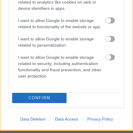
related to analytics like cookies on web or
device identifiers in apps.
I want to allow Google to enable storage
related to functionality of the website or app.
I want to allow Google to enable storage
related to personalization.
I want to allow Google to enable storage
related to security, including authentication
functionality and fraud prevention, and other
user protection.
CONFIRM
Az időmérő részletes végeredménye
ITT
érhető
Data Deletion
Data Access
Privacy Policy
el.