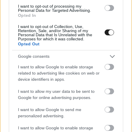
legjobb tízet a 93-as Peugeot és a 15-ös BMW
I want to opt-out of processing my
Personal Data for Targeted Advertising.
tette teljessé.
Opted In
I want to opt-out of Collection, Use,
Az imolai szezonnyitót megnyerő
Toyota
Retention, Sale, and/or Sharing of my
Personal Data that Is Unrelated with the
egyetlen autóval sem képviselte magát az utolsó
Purposes for which it was collected.
Opted Out
szakaszban – a jobbik autójuk, a 7-es a 12.
Google consents
legjobb időt érte el, és mindössze 3 századdal
I want to allow Google to enable storage
maradt le a Q2-be jutástól. A 8-as egység az
related to advertising like cookies on web or
utolsó előtti lett és csupán a 17-es Genesist
device identifiers in apps.
előzte meg. Az 51-es Ferrari a 15., a Robert
I want to allow my user data to be sent to
Kubica által vezetett 83-as pedig 13. lett.
Google for online advertising purposes.
I want to allow Google to send me
Az LMGT3-as kategóriában a Lexus szerezte meg
personalized advertising.
a pole pozíciót a Heart of Racing 27-es Aston
I want to allow Google to enable storage
Martinja előtt.