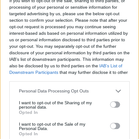
If you wish to opt-out of the sale, sharing to third parties, or
processing of your personal or sensitive information for
targeted advertising by us, please use the below opt-out
section to confirm your selection. Please note that after your
opt-out request is processed you may continue seeing
interest-based ads based on personal information utilized by
us or personal information disclosed to third parties prior to
your opt-out. You may separately opt-out of the further
disclosure of your personal information by third parties on the
IAB’s list of downstream participants. This information may
also be disclosed by us to third parties on the
IAB’s List of
Downstream Participants
that may further disclose it to other
third parties.
A második rajtsor az Alpine-é lett: a 36-os autó
Please note that this website/app uses one or more Google
Personal Data Processing Opt Outs
végzett a harmadik, a 35-ös pedig a negyedik
services and may gather and store information including but
not limited to your visit or usage behaviour. You may click to
I want to opt-out of the Sharing of my
helyen, míg 5.-ként a 38-as Cadillacet
personal data.
grant or deny consent to Google and its third-party tags to
Opted In
rangsorolták. A 6. és 7. pozíciót az Aston
use your data for below specified purposes in below Google
consent section.
Martinok szerezték meg, a 8. helyen pedig jött az
I want to opt-out of the Sale of my
Personal Data.
egyetlen top 10-be jutó Ferrari, az 50-es. A
Opted In