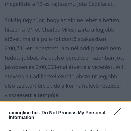
megelőzte a 12-es rajtszámú Jota Cadillacet.
Sokáig úgy tűnt, hogy az Alpine lehet a befutó,
hiszen a Q1-et Charles Milesi zárta a legjobb
idővel, majd a pole-ról döntő szakaszban
2:00,731-et repesztett, aminél addig senki nem
tudott jobbat. Az utolsó percekben azonban jött
Jakobsen és 2:00,653-mal átvette a vezetést. Will
Stevens a Cadillackel ezután abszolút legjobb
első szektort ért el, de a kör hátralevő részében
visszaesett a tempója.
racingline.hu -
Do Not Process My Personal
Information