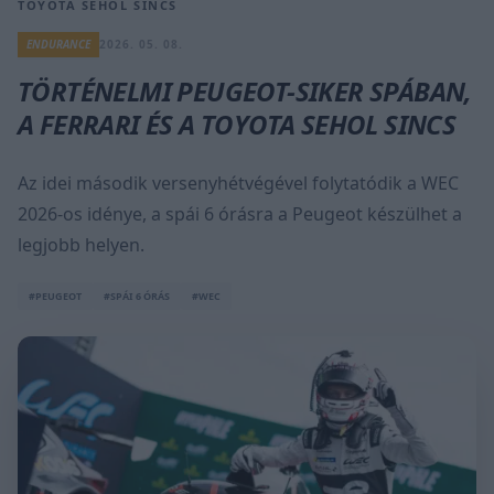
TOYOTA SEHOL SINCS
ENDURANCE
2026. 05. 08.
TÖRTÉNELMI PEUGEOT-SIKER SPÁBAN,
A FERRARI ÉS A TOYOTA SEHOL SINCS
Az idei második versenyhétvégével folytatódik a WEC
2026-os idénye, a spái 6 órásra a Peugeot készülhet a
legjobb helyen.
#PEUGEOT
#SPÁI 6 ÓRÁS
#WEC