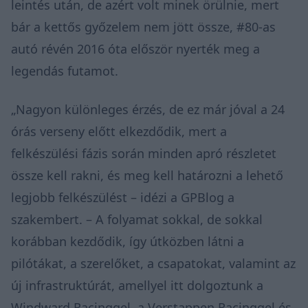
leintés után, de azért volt minek örülnie, mert
bár a kettős győzelem nem jött össze, #80-as
autó révén 2016 óta először nyerték meg a
legendás futamot.
„Nagyon különleges érzés, de ez már jóval a 24
órás verseny előtt elkezdődik, mert a
felkészülési fázis során minden apró részletet
össze kell rakni, és meg kell határozni a lehető
legjobb felkészülést –
idézi a GPBlog
a
szakembert. – A folyamat sokkal, de sokkal
korábban kezdődik, így útközben látni a
pilótákat, a szerelőket, a csapatokat, valamint az
új infrastruktúrát, amellyel itt dolgoztunk a
Windward Racinggel, a Verstappen Racinggel és