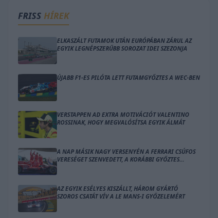
FRISS
HÍREK
ELKASZÁLT FUTAMOK UTÁN EURÓPÁBAN ZÁRUL AZ
EGYIK LEGNÉPSZERŰBB SOROZAT IDEI SZEZONJA
ÚJABB F1-ES PILÓTA LETT FUTAMGYŐZTES A WEC-BEN
VERSTAPPEN AD EXTRA MOTIVÁCIÓT VALENTINO
ROSSINAK, HOGY MEGVALÓSÍTSA EGYIK ÁLMÁT
A NAP MÁSIK NAGY VERSENYÉN A FERRARI CSÚFOS
VERESÉGET SZENVEDETT, A KORÁBBI GYŐZTES
VISSZATÉRT
AZ EGYIK ESÉLYES KISZÁLLT, HÁROM GYÁRTÓ
SZOROS CSATÁT VÍV A LE MANS-I GYŐZELEMÉRT