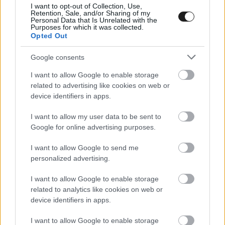
I want to opt-out of Collection, Use,
Tudjuk, hogy ez bármikor megtörténhet, de
Retention, Sale, and/or Sharing of my
Personal Data that Is Unrelated with the
Purposes for which it was collected.
természetesen vegyes érzéseink vannak.
Opted Out
Egyrészt nagyon boldogok vagyunk, hogy tíz év
Google consents
után visszahoztuk a győzelmet, másrészt viszont
I want to allow Google to enable storage
csalódottak vagyunk a #3-as autó eredménye
related to advertising like cookies on web or
miatt.”
device identifiers in apps.
I want to allow my user data to be sent to
Google for online advertising purposes.
I want to allow Google to send me
personalized advertising.
I want to allow Google to enable storage
related to analytics like cookies on web or
device identifiers in apps.
I want to allow Google to enable storage