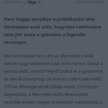
-
18px
+
BETŰMÉRET:
⏱️ KB. 3 PERC OLVASÁS
Nem hagyja annyiban a próbálkozást Max
Verstappen azok után, hogy első nekifutásra
nem jött össze a győzelem a legendás
versenyen.
Max Verstappen és a #3-as Mercedes másik
három tagja valamivel több mint három órával a
leintés előtt,
vezető helyről bukta el a győzelmet
az idei Nürburgringi 24 óráson a Mercedes-AMG
GT3-as féltengelyének hibája miatt. Christoph
Sagemüller, a Mercedes-AMG Motorsport
vezetője emiatt vegyes érzésekkel nyilatkozott a