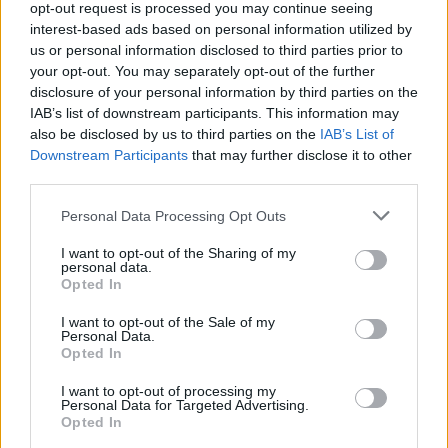
opt-out request is processed you may continue seeing
interest-based ads based on personal information utilized by
us or personal information disclosed to third parties prior to
your opt-out. You may separately opt-out of the further
disclosure of your personal information by third parties on the
IAB’s list of downstream participants. This information may
also be disclosed by us to third parties on the
IAB’s List of
Downstream Participants
that may further disclose it to other
third parties.
Please note that this website/app uses one or more Google
Personal Data Processing Opt Outs
Fotó: Philip Platzer / Red Bull Content Pool
services and may gather and store information including but
not limited to your visit or usage behaviour. You may click to
I want to opt-out of the Sharing of my
personal data.
grant or deny consent to Google and its third-party tags to
„Szerintem mindenki érezhette – nemcsak a
Opted In
use your data for below specified purposes in below Google
csapaton belül, hanem kívül is –, hogy minden
consent section.
I want to opt-out of the Sale of my
Personal Data.
elképesztően simán ment, úgyhogy ez így még
Opted In
keserűbb pirula, mint maga az a tény, hogy a #3-
I want to opt-out of processing my
Personal Data for Targeted Advertising.
as autó nem tudott ott végezni, ahol
Opted In
megérdemelte volna. De hát ilyen a versenyzés.