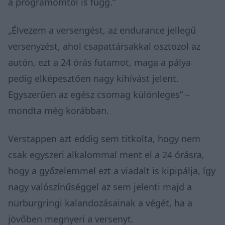
a programomtól is függ.”
„Élvezem a versengést, az endurance jellegű
versenyzést, ahol csapattársakkal osztozol az
autón, ezt a 24 órás futamot, maga a pálya
pedig elképesztően nagy kihívást jelent.
Egyszerűen az egész csomag különleges” –
mondta még korábban.
Verstappen azt eddig sem titkolta, hogy nem
csak egyszeri alkalommal ment el a 24 órásra,
hogy a győzelemmel ezt a viadalt is kipipálja, így
nagy valószínűséggel az sem jelenti majd a
nürburgringi kalandozásainak a végét, ha a
jövőben megnyeri a versenyt.