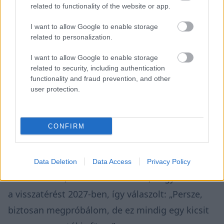
related to functionality of the website or app.
I want to allow Google to enable storage
related to personalization.
I want to allow Google to enable storage
A csalódás a versenyzőkön is látszott, Jules
related to security, including authentication
functionality and fraud prevention, and other
Gounon pedig a közöségi médiában közzétett
user protection.
posztjában el is mondta, hogy „időre lesz
szüksége” feldologozni a vereséget. Max
CONFIRM
Verstappen ugyanakkor már erre a bejegyzésre
kommentelve jelezte, aligha most láttuk utoljára
a Nordschleifén. „Vissza fogunk térni, haver” –
Data Deletion
Data Access
Privacy Policy
írta a holland, aki arra a kérdésre, hogy tervezi-e
a visszatérést 2027-ben, így válaszolt: „Persze,
biztosan megpróbálom, de ez mindig egy kicsit