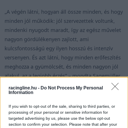
„A végén látni, hogyan áll össze minden, és hogy
minden jól működik: jól szervezettek voltunk,
mindenki nyugodt maradt, így az egész művelet
nagyon gördülékenyen zajlott, ami
kulcsfontosságú egy ilyen hosszú és intenzív
versenyen. És azt látni, hogy minden erőfeszítés
meghozza a gyümölcsét, és minden nagyon jól
alakul, az a legjobb érzés” – mondta Sagemüller,
aki elismerte elismerte, hogy azért vérzik a szíve
racingline.hu -
Do Not Process My Personal
Information
Verstappenék miatt.
If you wish to opt-out of the sale, sharing to third parties, or
processing of your personal or sensitive information for
targeted advertising by us, please use the below opt-out
section to confirm your selection. Please note that after your