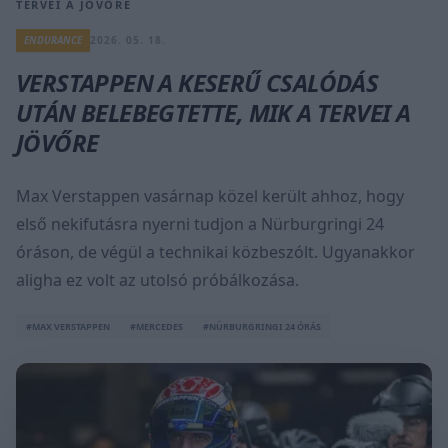
TERVEI A JÖVŐRE
ENDURANCE
2026. 05. 18.
VERSTAPPEN A KESERŰ CSALÓDÁS
UTÁN BELEBEGTETTE, MIK A TERVEI A
JÖVŐRE
Max Verstappen vasárnap közel került ahhoz, hogy
első nekifutásra nyerni tudjon a Nürburgringi 24
óráson, de végül a technikai közbeszólt. Ugyanakkor
aligha ez volt az utolsó próbálkozása.
#MAX VERSTAPPEN
#MERCEDES
#NÜRBURGRINGI 24 ÓRÁS