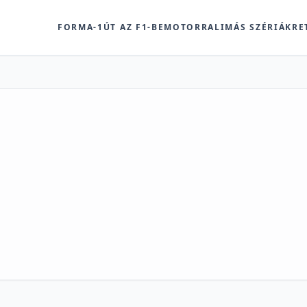
FORMA-1
ÚT AZ F1-BE
MOTOR
RALI
MÁS SZÉRIÁK
RE