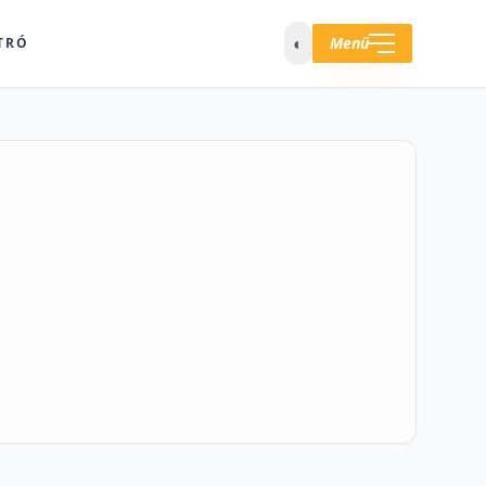
◐
Menü
TRÓ