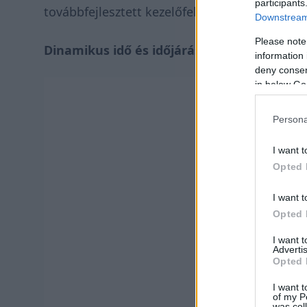
participants
továbbfejlesztett kezelőfelülettel.
Downstream 
Please note
Dinamikus idő és időjárás
information 
deny consent
in below Go
Persona
I want t
Opted 
I want t
Opted 
I want 
Advertis
Opted 
I want t
of my P
was col