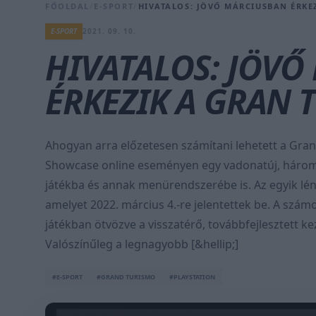
FŐOLDAL
/
E-SPORT
/
HIVATALOS: JÖVŐ MÁRCIUSBAN ÉRKEZ
E-SPORT
2021. 09. 10.
HIVATALOS: JÖV
ÉRKEZIK A GRAN 
Ahogyan arra előzetesen számítani lehetett a Gran
Showcase online eseményen egy vadonatúj, három pe
játékba és annak menürendszerébe is. Az egyik lé
amelyet 2022. március 4.-re jelentettek be. A számo
játékban ötvözve a visszatérő, továbbfejlesztett ke
Valószínűleg a legnagyobb [&hellip;]
#E-SPORT
#GRAND TURISMO
#PLAYSTATION