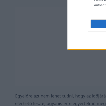
authenti
Egyelőre azt nem lehet tudni, hogy az időjárá
elérhető lesz e, ugyanis erre egyértelmű me