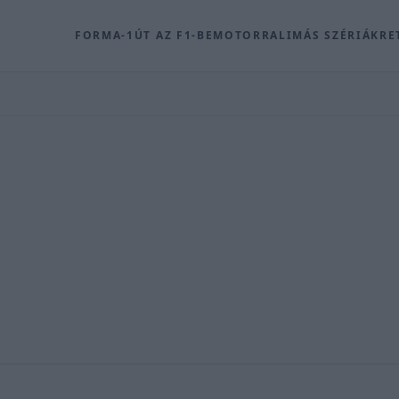
FORMA-1
ÚT AZ F1-BE
MOTOR
RALI
MÁS SZÉRIÁK
RE