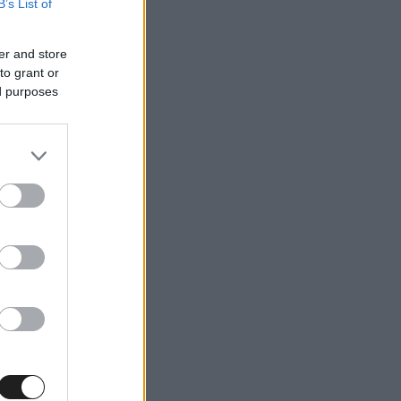
B’s List of
er and store
to grant or
ed purposes