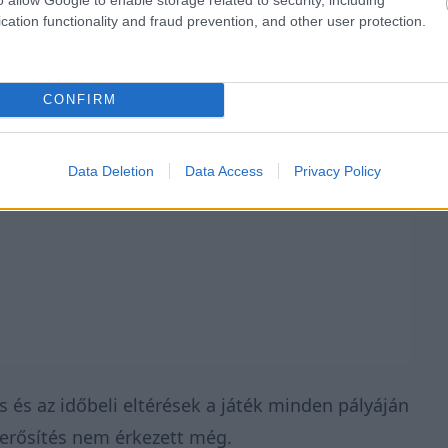
cation functionality and fraud prevention, and other user protection.
CONFIRM
Data Deletion
Data Access
Privacy Policy
s és az időbeli eltérések a játék minden pályáján
gerősítés nem érkezett még.