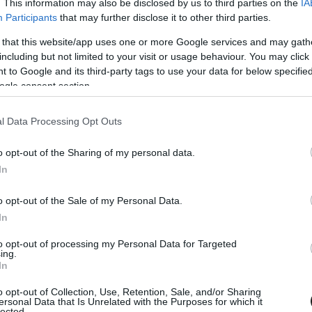
. This information may also be disclosed by us to third parties on the
IA
Participants
that may further disclose it to other third parties.
 that this website/app uses one or more Google services and may gath
including but not limited to your visit or usage behaviour. You may click 
 to Google and its third-party tags to use your data for below specifi
ogle consent section.
l Data Processing Opt Outs
o opt-out of the Sharing of my personal data.
In
o opt-out of the Sale of my Personal Data.
In
to opt-out of processing my Personal Data for Targeted
ing.
In
o opt-out of Collection, Use, Retention, Sale, and/or Sharing
ersonal Data that Is Unrelated with the Purposes for which it
lected.