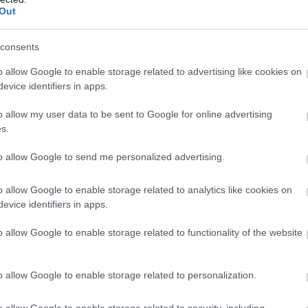
Out
us idő és az időjárás visszatérése, amelyet
ek a környezeti hatások talán nem tűnnek túl
consents
 a versenyzésre – és ismét lehetővé teszik
o allow Google to enable storage related to advertising like cookies on
evice identifiers in apps.
o allow my user data to be sent to Google for online advertising
s.
si és fényviszony szimulációt használ, amely
tük a NASA – „tömeges” adataira épült. Ez
to allow Google to send me personalized advertising.
s atmoszféraérzést, például az aeroszol
o allow Google to enable storage related to analytics like cookies on
viszonyokat és felhőket hozzon létre.
evice identifiers in apps.
o allow Google to enable storage related to functionality of the website
tták a Scapes csapatának a játékban rögzített
zék a világítási adatok összehasonlítását. A PDI
o allow Google to enable storage related to personalization.
mtette a „valódi és összetett felhőképeket” a nap
o allow Google to enable storage related to security, including