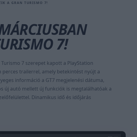
IK A GRAN TURISMO 7!
Ő MÁRCIUSBAN
TURISMO 7!
 Turismo 7 szerepet kapott a PlayStation
rces trailerrel, amely betekintést nyújt a
nyeges információ a GT7 megjelenési dátuma,
s új autó mellett új funkciók is megtalálhatóak a
zelőfelülettel. Dinamikus idő és időjárás