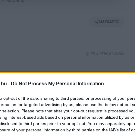
 / Playstation
MEGOSZTÁS
⏱️ KB. 4 PERC OLVASÁS
t a Gran Turismo 7 szerepet kapott
.hu -
Do Not Process My Personal Information
gy vadonatúj, három perces trailerrel,
ak menürendszerébe is. Az egyik
to opt-out of the sale, sharing to third parties, or processing of your per
uma, amelyet 2022. március 4.-re jelentettek
formation for targeted advertising by us, please use the below opt-out s
r selection. Please note that after your opt-out request is processed y
eing interest-based ads based on personal information utilized by us or
disclosed to third parties prior to your opt-out. You may separately opt-
alálhatóak a játékban ötvözve a visszatérő,
losure of your personal information by third parties on the IAB’s list of