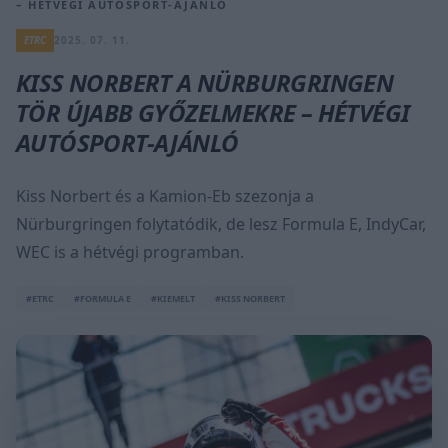
– HÉTVÉGI AUTÓSPORT-AJÁNLÓ
ETRC
2025. 07. 11.
KISS NORBERT A NÜRBURGRINGEN
TÖR ÚJABB GYŐZELMEKRE – HÉTVÉGI
AUTÓSPORT-AJÁNLÓ
Kiss Norbert és a Kamion-Eb szezonja a
Nürburgringen folytatódik, de lesz Formula E, IndyCar,
WEC is a hétvégi programban.
#ETRC
#FORMULA E
#KIEMELT
#KISS NORBERT