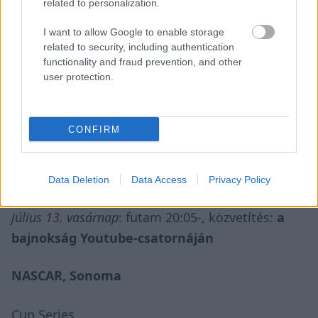
related to personalization.
I want to allow Google to enable storage
related to security, including authentication
functionality and fraud prevention, and other
user protection.
WEC, Interlagos
július 12. szombat
: időmérő 19:45-
CONFIRM
július 13. vasárnap
: futam 16:30-
IMSA, Detroit
Data Deletion
Data Access
Privacy Policy
július 13. vasárnap
: futam 20:05-, közvetítés:
a
bajnokság Youtube-csatornáján
NASCAR, Sonoma
Cup Series