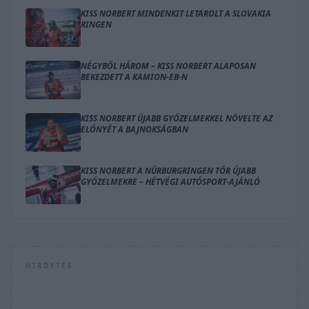
KISS NORBERT MINDENKIT LETAROLT A SLOVAKIA
RINGEN
NÉGYBŐL HÁROM – KISS NORBERT ALAPOSAN
BEKEZDETT A KAMION-EB-N
KISS NORBERT ÚJABB GYŐZELMEKKEL NÖVELTE AZ
ELŐNYÉT A BAJNOKSÁGBAN
KISS NORBERT A NÜRBURGRINGEN TÖR ÚJABB
GYŐZELMEKRE – HÉTVÉGI AUTÓSPORT-AJÁNLÓ
HIRDETÉS