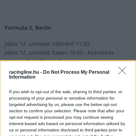
Formula E, Berlin
július 12. szombat
: időmérő 11:20-
július 12. szombat
: futam 16:05-, közvetítés
felvételről 19:30-tól: Eurosport 2
július 13. vasárnap
: időmérő 11:20-
racingline.hu -
Do Not Process My Personal
Information
július 13. vasárnap
: futam 16:05-, közvetítés
felvételről 20:45-től: Eurosport 2
If you wish to opt-out of the sale, sharing to third parties, or
processing of your personal or sensitive information for
IndyCar, Iowa
targeted advertising by us, please use the below opt-out
section to confirm your selection. Please note that after your
opt-out request is processed you may continue seeing
interest-based ads based on personal information utilized by
us or personal information disclosed to third parties prior to