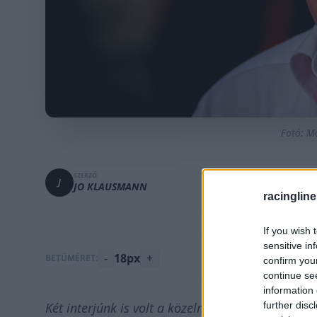
Fotó: M
SZERZŐ
J
JO KLAUSMANN
racingline
If you wish 
sensitive in
-
18px
+
BETŰMÉRET:
confirm you
continue se
information 
further disc
Két interjúnk is volt a közelmúltban Sir Jackie St