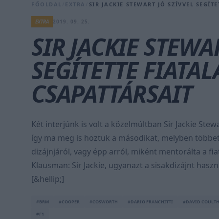
FŐOLDAL
/
EXTRA
/
SIR JACKIE STEWART JÓ SZÍVVEL SEGÍT
EXTRA
2019. 09. 25.
SIR JACKIE STEWA
SEGÍTETTE FIATA
CSAPATTÁRSAIT
Két interjúnk is volt a közelmúltban Sir Jackie Ste
így ma meg is hoztuk a másodikat, melyben többet
dizájnjáról, vagy épp arról, miként mentorálta a fiat
Klausman: Sir Jackie, ugyanazt a sisakdizájnt hasz
[&hellip;]
#BRM
#COOPER
#COSWORTH
#DARIO FRANCHITTI
#DAVID COULT
#F1