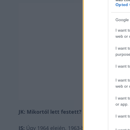
Opted 
Google 
I want t
web or d
I want t
purpose
I want 
I want t
web or d
I want t
or app.
JK: Mikortól lett festett?
I want t
JS:
Úgy 1964 elején. 1963-ban az Ecurie Ecos
I want t