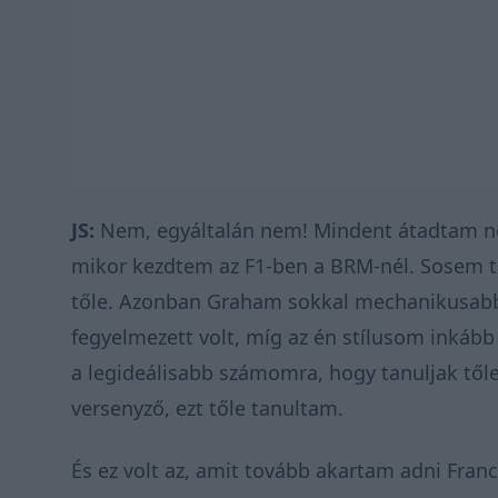
JS:
Nem, egyáltalán nem! Mindent átadtam nek
mikor kezdtem az F1-ben a BRM-nél. Sosem t
tőle. Azonban Graham sokkal mechanikusabb 
fegyelmezett volt, míg az én stílusom inkább 
a legideálisabb számomra, hogy tanuljak től
versenyző, ezt tőle tanultam.
És ez volt az, amit tovább akartam adni Fran