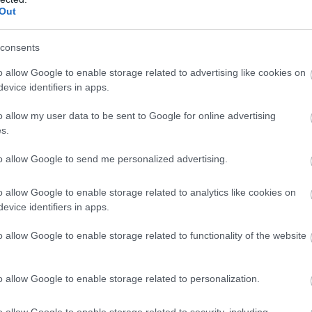
Out
consents
o allow Google to enable storage related to advertising like cookies on
evice identifiers in apps.
o allow my user data to be sent to Google for online advertising
s.
to allow Google to send me personalized advertising.
o allow Google to enable storage related to analytics like cookies on
evice identifiers in apps.
o allow Google to enable storage related to functionality of the website
o allow Google to enable storage related to personalization.
se-nál versenyeztem, még a selymet használtam,
o allow Google to enable storage related to security, including