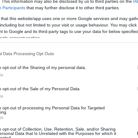
. This information may also be disclosed by us to third parties on the
IA
 melyben többet megtudhattok Stewart klasszikus
Participants
that may further disclose it to other third parties.
ta a fiatal versenyzőket, és ő kitől tanult sokat.
 that this website/app uses one or more Google services and may gath
including but not limited to your visit or usage behaviour. You may click 
 to Google and its third-party tags to use your data for below specifi
izájnt használod még mindig, mint a karriered
ogle consent section.
ilyen technikával került a minta a sisakra?
l Data Processing Opt Outs
o opt-out of the Sharing of my personal data.
 egy ötletemmel. Az első versenyzői évemben
In
sakot használtam. De úgy gondoltam, hogy kell
ok, valami olyasmit akartam, ami képviseli az
o opt-out of the Sale of my Personal Data.
In
ünk és vettünk egy darab tartan mintás
to opt-out of processing my Personal Data for Targeted
így gyakorlatilag ráragasztottuk. Aztán vittünk
ing.
In
 ideig volt így, tudtuk, hogy meg kell
o opt-out of Collection, Use, Retention, Sale, and/or Sharing
ersonal Data that Is Unrelated with the Purposes for which it
lected.