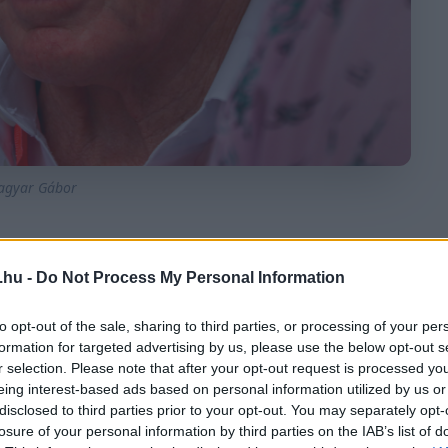
agyar Gábor
MEGOSZTÁS
.hu -
Do Not Process My Personal Information
to opt-out of the sale, sharing to third parties, or processing of your per
formation for targeted advertising by us, please use the below opt-out s
⏱️ KB. 5 PERC OLVASÁS
r selection. Please note that after your opt-out request is processed y
eing interest-based ads based on personal information utilized by us or
disclosed to third parties prior to your opt-out. You may separately opt-
losure of your personal information by third parties on the IAB’s list of
ewarttal. Az elsőt
tegnap olvashattátok