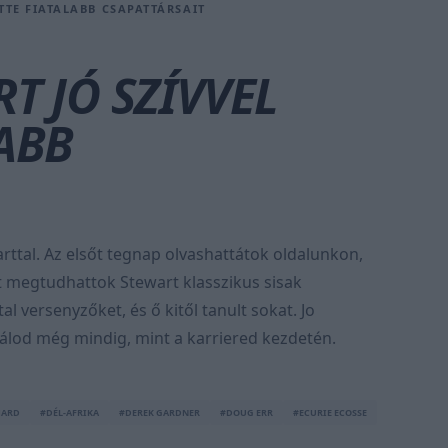
ETTE FIATALABB CSAPATTÁRSAIT
RT JÓ SZÍVVEL
LABB
warttal. Az elsőt tegnap olvashattátok oldalunkon,
 megtudhattok Stewart klasszikus sisak
al versenyzőket, és ő kitől tanult sokat. Jo
nálod még mindig, mint a karriered kezdetén.
HARD
#DÉL-AFRIKA
#DEREK GARDNER
#DOUG ERR
#ECURIE ECOSSE