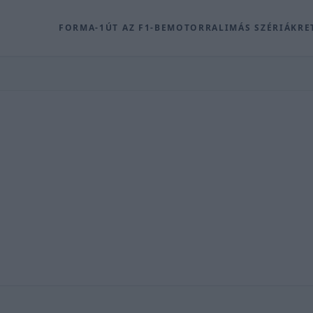
FORMA-1
ÚT AZ F1-BE
MOTOR
RALI
MÁS SZÉRIÁK
RE