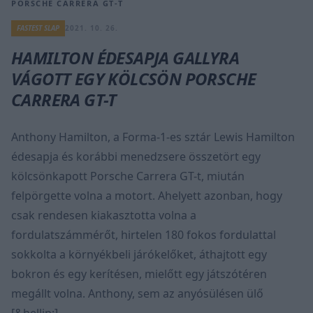
PORSCHE CARRERA GT-T
FASTEST SLAP
2021. 10. 26.
HAMILTON ÉDESAPJA GALLYRA
VÁGOTT EGY KÖLCSÖN PORSCHE
CARRERA GT-T
Anthony Hamilton, a Forma-1-es sztár Lewis Hamilton
édesapja és korábbi menedzsere összetört egy
kölcsönkapott Porsche Carrera GT-t, miután
felpörgette volna a motort. Ahelyett azonban, hogy
csak rendesen kiakasztotta volna a
fordulatszámmérőt, hirtelen 180 fokos fordulattal
sokkolta a környékbeli járókelőket, áthajtott egy
bokron és egy kerítésen, mielőtt egy játszótéren
megállt volna. Anthony, sem az anyósülésen ülő