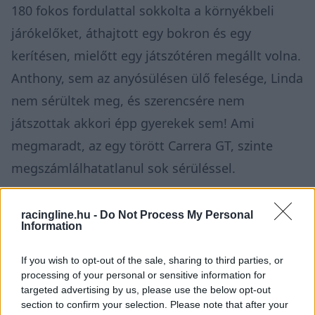
180 fokos fordulattal sokkolta a környékbeli
járókelőket, áthajtott egy bokron és egy
kerítésen, mielőtt egy játszótéren megállt volna.
Anthony, sem az anyósülésen ülő felesége, Linda
nem sérültek meg, és szerencsére nem
játszottak akkori épp gyerekek sem! Ami
megmaradt, az egy törött Carrera GT, szinte
megszámlálhatatlanul sok sérüléssel.
racingline.hu -
Do Not Process My Personal
Information
If you wish to opt-out of the sale, sharing to third parties, or
processing of your personal or sensitive information for
targeted advertising by us, please use the below opt-out
section to confirm your selection. Please note that after your