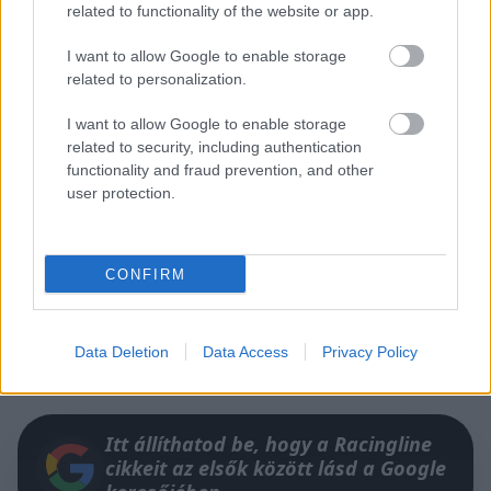
related to functionality of the website or app.
I want to allow Google to enable storage
related to personalization.
I want to allow Google to enable storage
A képek alapján ez egy müncheni rendszámú GT
related to security, including authentication
functionality and fraud prevention, and other
volt. Anthony így nyilatkozott az esetről:
user protection.
„Ez az első balesetem majdnem 30 év óta, és ez
CONFIRM
is más autójában ülve történt. Szerencsére csak
az autó és egy kerítés sérült meg, amit nagyon
sajnálok.”
Data Deletion
Data Access
Privacy Policy
Itt állíthatod be, hogy a Racingline
cikkeit az elsők között lásd a Google