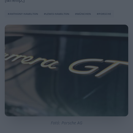
[&hellip;]
#ANTHONY HAMILTON
#LEWIS HAMILTON
#MÜNCHEN
#PORSCHE
Fotó: Porsche AG