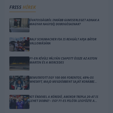
FRISS
HÍREK
ÓVATOSSÁGBÓL INKÁBB GUMISERLEGET ADNAK A
MAGYAR NAGYDÍJ DOBOGÓSAINAK?
RALF SCHUMACHER FIA IS REAGÁLT APJA BÁTOR
VALLOMÁSÁRA
F1-EN KÍVÜLI PÁLYÁN CSAPOTT ÖSSZE AZ ASTON
MARTIN ÉS A MERCEDES
BEMUTATOTT EGY 100 000 FORINTOS, 48%-OS
WHISKYT, MAJD MEGDÖBBENT SAJÁT KORÁBBI
AUTÓJÁN AZ F1-ES VILÁGBAJNOK
KIT ÉRDEKEL A KÖRIDŐ, AMIKOR TRIPLA 20-AT IS
LEHET DOBNI! – EGY F1-ES PILÓTA LEGYŐZTE A
DARTS ÚJ SZTÁRJÁT