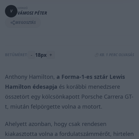
SZERZŐ
V
VÁMOSI PÉTER
MEGOSZTÁS
-
18px
+
BETŰMÉRET:
⏱️ KB. 1 PERC OLVASÁS
Anthony Hamilton,
a Forma-1-es sztár Lewis
Hamilton édesapja
és korábbi menedzsere
összetört
egy kölcsönkapott Porsche Carrera GT-
t, miután felpörgette volna a motort.
Ahelyett azonban, hogy csak rendesen
kiakasztotta volna a fordulatszámmérőt, hirtelen