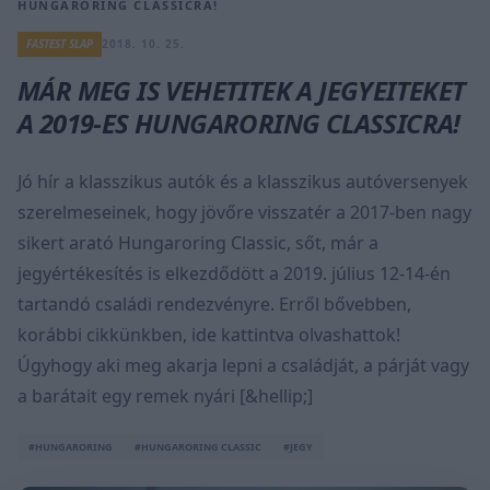
HUNGARORING CLASSICRA!
FASTEST SLAP
2018. 10. 25.
MÁR MEG IS VEHETITEK A JEGYEITEKET
A 2019-ES HUNGARORING CLASSICRA!
Jó hír a klasszikus autók és a klasszikus autóversenyek
szerelmeseinek, hogy jövőre visszatér a 2017-ben nagy
sikert arató Hungaroring Classic, sőt, már a
jegyértékesítés is elkezdődött a 2019. július 12-14-én
tartandó családi rendezvényre. Erről bővebben,
korábbi cikkünkben, ide kattintva olvashattok!
Úgyhogy aki meg akarja lepni a családját, a párját vagy
a barátait egy remek nyári [&hellip;]
#HUNGARORING
#HUNGARORING CLASSIC
#JEGY