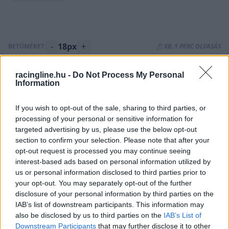
-
18px
+
BETŰMÉRET:
⏱️ KB. 1 PERC OLVASÁS
racingline.hu -
Do Not Process My Personal
Jó hír a klasszikus autók és a klasszikus
Information
autóversenyek szerelmeseinek, hogy jövőre
If you wish to opt-out of the sale, sharing to third parties, or
visszatér a 2017-ben nagy sikert arató
processing of your personal or sensitive information for
targeted advertising by us, please use the below opt-out
Hungaroring Classic, sőt, már a jegyértékesítés
section to confirm your selection. Please note that after your
is elkezdődött a 2019. július 12-14-én tartandó
opt-out request is processed you may continue seeing
interest-based ads based on personal information utilized by
családi rendezvényre.
us or personal information disclosed to third parties prior to
your opt-out. You may separately opt-out of the further
Erről bővebben,
korábbi cikkünkben, ide
disclosure of your personal information by third parties on the
IAB’s list of downstream participants. This information may
kattintva
olvashattok!
also be disclosed by us to third parties on the
IAB’s List of
Downstream Participants
that may further disclose it to other