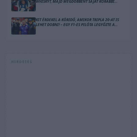
WHISKYT, MAJD MEGDÖBBENT SAJÁT KORÁBBI
AUTÓJÁN AZ F1-ES VILÁGBAJNOK
KIT ÉRDEKEL A KÖRIDŐ, AMIKOR TRIPLA 20-AT IS
LEHET DOBNI! – EGY F1-ES PILÓTA LEGYŐZTE A
DARTS ÚJ SZTÁRJÁT
HIRDETÉS