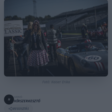
Fotó: Kaiser Erika
SZERZŐ
H
HÍRSZERKESZTŐ
MEGOSZTÁS