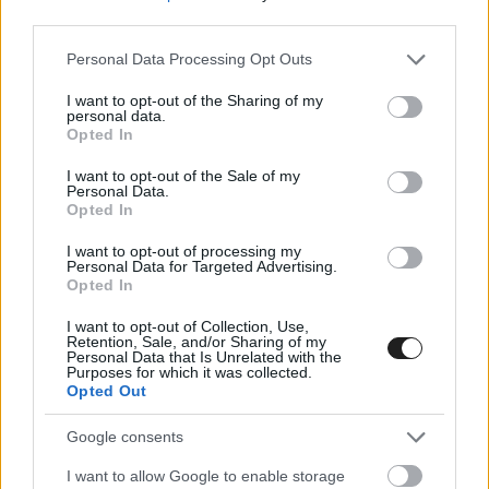
Úgyhogy aki meg akarja lepni a családját, a
third parties.
párját vagy a barátait egy remek nyári
Please note that this website/app uses one or more Google
Personal Data Processing Opt Outs
services and may gather and store information including but
élménnyel, ne habozzon, rendelje meg jegyét
not limited to your visit or usage behaviour. You may click to
I want to opt-out of the Sharing of my
personal data.
még ma a
www.gpticketshop.hu
oldalon.
grant or deny consent to Google and its third-party tags to
Opted In
use your data for below specified purposes in below Google
consent section.
I want to opt-out of the Sale of my
Personal Data.
Opted In
I want to opt-out of processing my
Personal Data for Targeted Advertising.
Opted In
I want to opt-out of Collection, Use,
Retention, Sale, and/or Sharing of my
Personal Data that Is Unrelated with the
Purposes for which it was collected.
Opted Out
Google consents
I want to allow Google to enable storage