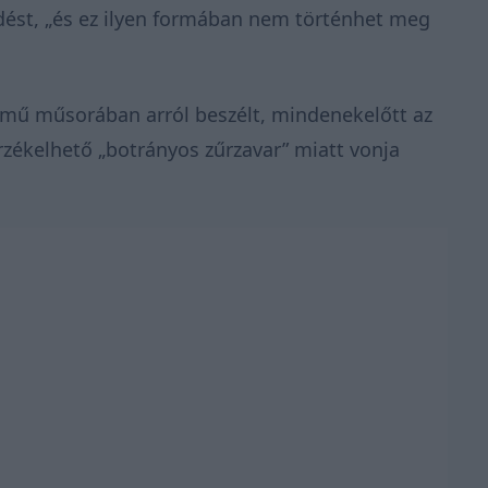
rdést, „és ez ilyen formában nem történhet meg
ímű műsorában arról beszélt, mindenekelőtt az
rzékelhető „botrányos zűrzavar” miatt vonja