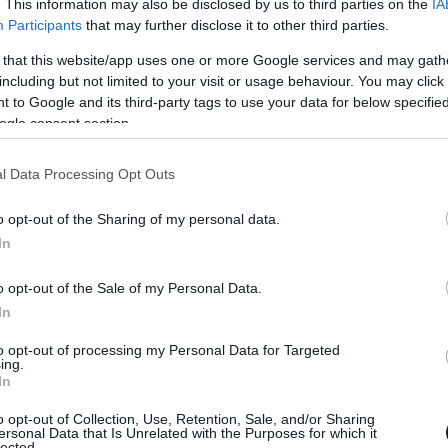
. This information may also be disclosed by us to third parties on the
IA
seny környékén élőknek, azt mondta: az MSZP-
Participants
that may further disclose it to other third parties.
sította a rendezvényre a közterület-használatot.
 that this website/app uses one or more Google services and may gath
including but not limited to your visit or usage behaviour. You may click 
 to Google and its third-party tags to use your data for below specifi
 adtak ingyenességet, egyszerű svindli –
ogle consent section.
beli iratokból egyértelműen kiderül, hogy a Red
 állami rendezvénybe.
l Data Processing Opt Outs
o opt-out of the Sharing of my personal data.
In
o opt-out of the Sale of my Personal Data.
In
to opt-out of processing my Personal Data for Targeted
ing.
In
o opt-out of Collection, Use, Retention, Sale, and/or Sharing
ersonal Data that Is Unrelated with the Purposes for which it
lected.