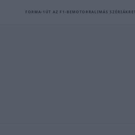
FORMA-1
ÚT AZ F1-BE
MOTOR
RALI
MÁS SZÉRIÁK
RE