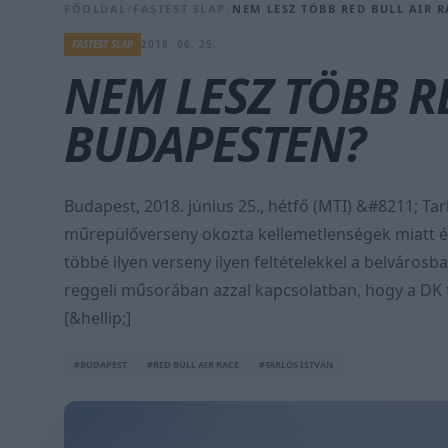
FŐOLDAL
/
FASTEST SLAP
/
NEM LESZ TÖBB RED BULL AIR 
FASTEST SLAP
2018. 06. 25.
NEM LESZ TÖBB R
BUDAPESTEN?
Budapest, 2018. június 25., hétfő (MTI) &#8211; Tar
műrepülőverseny okozta kellemetlenségek miatt és
többé ilyen verseny ilyen feltételekkel a belváros
reggeli műsorában azzal kapcsolatban, hogy a DK f
[&hellip;]
#BUDAPEST
#RED BULL AIR RACE
#TARLÓS ISTVÁN