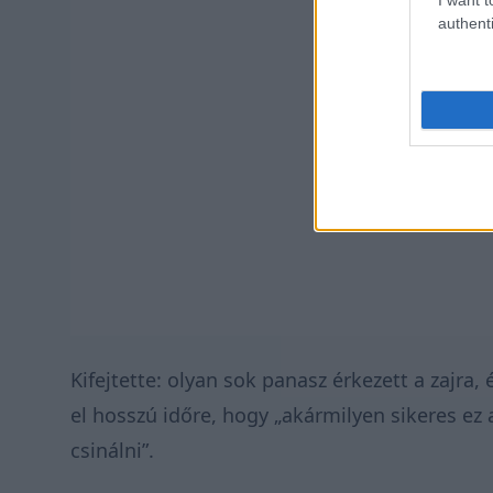
authenti
Kifejtette: olyan sok panasz érkezett a zajra,
el hosszú időre, hogy „akármilyen sikeres ez 
csinálni”.