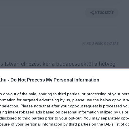
MEGOSZTÁS
⏱️ KB. 3 PERC OLVASÁS
ós István elnézést kér a budapestiektől a hétvégi
tt és bejelentette, amíg ő a főpolgármester,
.hu -
Do Not Process My Personal Information
kel a belvárosban.
to opt-out of the sale, sharing to third parties, or processing of your per
tfő reggeli műsorában azzal kapcsolatban, hogy
formation for targeted advertising by us, please use the below opt-out s
r selection. Please note that after your opt-out request is processed y
t a múlt héten arról beszélt, a főváros vezetése
eing interest-based ads based on personal information utilized by us or
intért adja oda a közterületeket a Red Bull Air
disclosed to third parties prior to your opt-out. You may separately opt-
losure of your personal information by third parties on the IAB’s list of
 vezetését, hogy a zajszennyezés miatt a