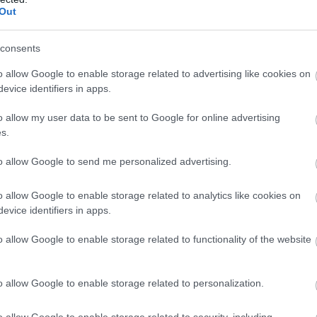
Out
consents
o allow Google to enable storage related to advertising like cookies on
evice identifiers in apps.
enül azért, ami Budapesten történik a
o allow my user data to be sent to Google for online advertising
 politikai felelősséget.
s.
az elmúlt napokban a fővárosban a
to allow Google to send me personalized advertising.
közlekedési változások okán, ezért elnézést kér
o allow Google to enable storage related to analytics like cookies on
evice identifiers in apps.
o allow Google to enable storage related to functionality of the website
ilyen botrányos zűrzavar nem fordulhat elő a
o allow Google to enable storage related to personalization.
o allow Google to enable storage related to security, including