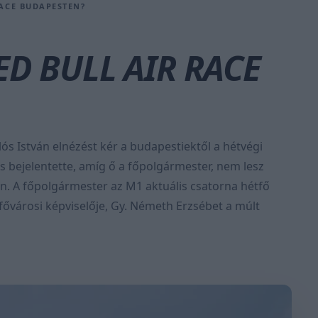
RACE BUDAPESTEN?
ED BULL AIR RACE
lós István elnézést kér a budapestiektől a hétvégi
 bejelentette, amíg ő a főpolgármester, nem lesz
ban. A főpolgármester az M1 aktuális csatorna hétfő
ővárosi képviselője, Gy. Németh Erzsébet a múlt