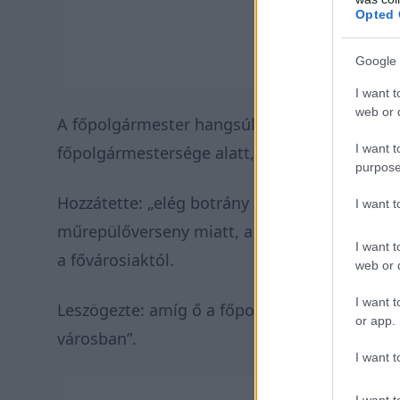
Opted 
Google 
I want t
web or d
A főpolgármester hangsúlyozta: ettől függetl
I want t
főpolgármestersége alatt, neki kell vállalnia a
purpose
Hozzátette: „elég botrány és zűrzavar” volt 
I want 
műrepülőverseny miatt, a zajszennyezés és a 
I want t
a fővárosiaktól.
web or d
I want t
Leszögezte: amíg ő a főpolgármester, addig „
or app.
városban”.
I want t
I want t