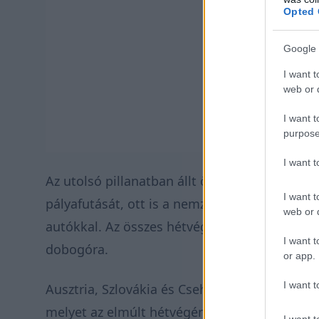
Opted 
Google 
I want t
web or d
I want t
purpose
I want 
Az utolsó pillanatban állt össze az új terv, 
I want t
pályafutását, ott is a nemzetközi FIA értékel
web or d
autókkal. Az összes hétvégén az élmezőnyben 
I want t
dobogóra.
or app.
I want t
Ausztria, Szlovákia és Csehország után látog
melyet az elmúlt hétvégén rendeztek a Hunga
I want t