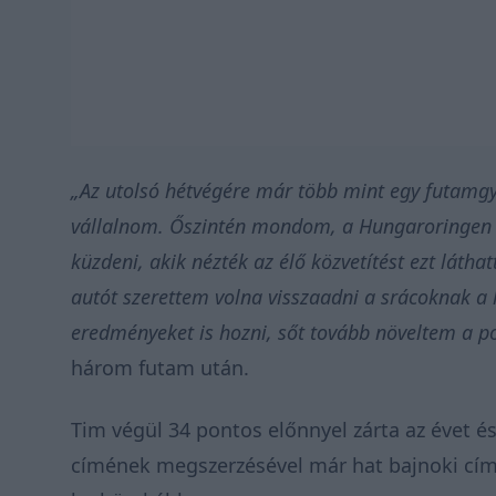
„Az utolsó hétvégére már több mint egy futamgy
vállalnom. Őszintén mondom, a Hungaroringen
küzdeni, akik nézték az élő közvetítést ezt láth
autót szerettem volna visszaadni a srácoknak a 
eredményeket is hozni, sőt tovább növeltem a 
három futam után.
Tim végül 34 pontos előnnyel zárta az évet és
címének megszerzésével már hat bajnoki címné