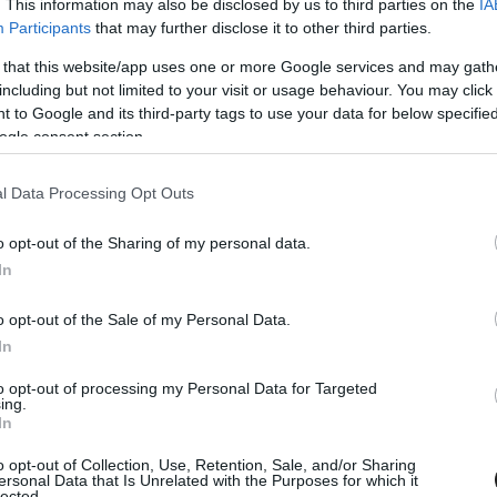
. This information may also be disclosed by us to third parties on the
IA
nyel nyerte a bajnokságot.
Participants
that may further disclose it to other third parties.
 that this website/app uses one or more Google services and may gath
 öt bajnoki címet szerzett, 2016-ban érte el
including but not limited to your visit or usage behaviour. You may click 
yel nyerte a Skoda Octavia Cup-ot, ez volt az
 to Google and its third-party tags to use your data for below specifi
ogle consent section.
l Data Processing Opt Outs
ersenyein vett részt saját autójával (mai
o opt-out of the Sharing of my personal data.
gát nyerte meg. 2018-ban és 2019-ben a Rally2
In
rzett és tavaly a Rally2 abszolút második
lis folytatás megtorpant az idei évre.
o opt-out of the Sale of my Personal Data.
In
to opt-out of processing my Personal Data for Targeted
ing.
In
o opt-out of Collection, Use, Retention, Sale, and/or Sharing
ersonal Data that Is Unrelated with the Purposes for which it
lected.