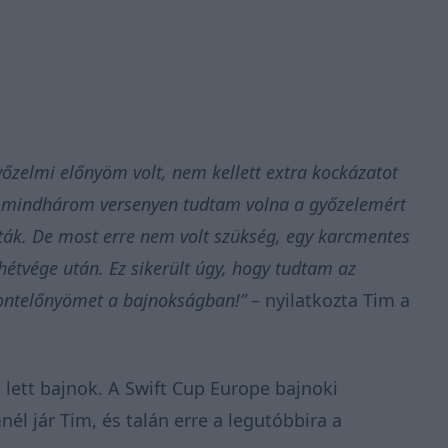
őzelmi előnyöm volt, nem kellett extra kockázatot
 mindhárom versenyen tudtam volna a győzelemért
atták. De most erre nem volt szükség, egy karcmentes
hétvége után. Ez sikerült úgy, hogy tudtam az
pontelőnyömet a bajnokságban!”
– nyilatkozta Tim a
 lett bajnok. A Swift Cup Europe bajnoki
l jár Tim, és talán erre a legutóbbira a