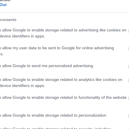
Out
consents
o allow Google to enable storage related to advertising like cookies on
evice identifiers in apps.
o allow my user data to be sent to Google for online advertising
s.
to allow Google to send me personalized advertising.
a Swift Cup Europe bajnokságban folytathatta
o allow Google to enable storage related to analytics like cookies on
és bajnoki címéért küzdhet az új 1.4 turbós
evice identifiers in apps.
autózott, sorra nyerte a futamokat vagy állt
o allow Google to enable storage related to functionality of the website
o allow Google to enable storage related to personalization.
atott el a bajnokság a szezonzáró hétvégére,
roringen. A magyar pilóta jelentős
o allow Google to enable storage related to security, including