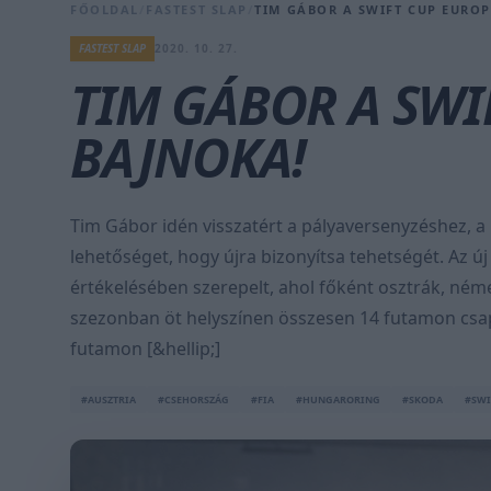
FŐOLDAL
/
FASTEST SLAP
/
TIM GÁBOR A SWIFT CUP EURO
FASTEST SLAP
2020. 10. 27.
TIM GÁBOR A SWI
BAJNOKA!
Tim Gábor idén visszatért a pályaversenyzéshez, a
lehetőséget, hogy újra bizonyítsa tehetségét. Az ú
értékelésében szerepelt, ahol főként osztrák, német
szezonban öt helyszínen összesen 14 futamon csa
futamon [&hellip;]
#AUSZTRIA
#CSEHORSZÁG
#FIA
#HUNGARORING
#SKODA
#SWI