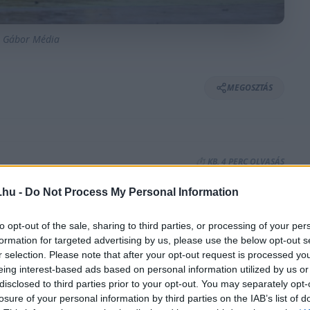
m Gábor Média
MEGOSZTÁS
⏱️ KB. 4 PERC OLVASÁS
.hu -
Do Not Process My Personal Information
éshez, a FIA Swift Cup Europe sorozatban
to opt-out of the sale, sharing to third parties, or processing of your per
ehetségét. Az új 1.4 turbós autókkal az FIA
formation for targeted advertising by us, please use the below opt-out s
főként osztrák, német és lengyel pilótákkal
r selection. Please note that after your opt-out request is processed y
eing interest-based ads based on personal information utilized by us or
 helyszínen összesen 14 futamon csapott
disclosed to third parties prior to your opt-out. You may separately opt-
utamon dobogóra állt, és a futamok felét,
losure of your personal information by third parties on the IAB’s list of