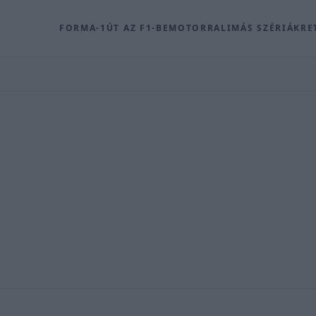
FORMA-1
ÚT AZ F1-BE
MOTOR
RALI
MÁS SZÉRIÁK
RE