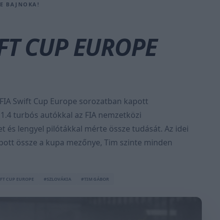
PE BAJNOKA!
FT CUP EUROPE
 FIA Swift Cup Europe sorozatban kapott
j 1.4 turbós autókkal az FIA nemzetközi
 és lengyel pilótákkal mérte össze tudását. Az idei
pott össze a kupa mezőnye, Tim szinte minden
FT CUP EUROPE
#SZLOVÁKIA
#TIM GÁBOR