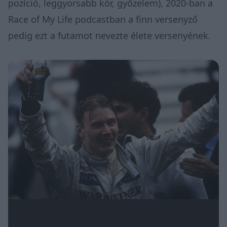
pozíció, leggyorsabb kör, győzelem), 2020-ban a
Race of My Life podcastban
a finn versenyző
pedig ezt a futamot nevezte élete versenyének.