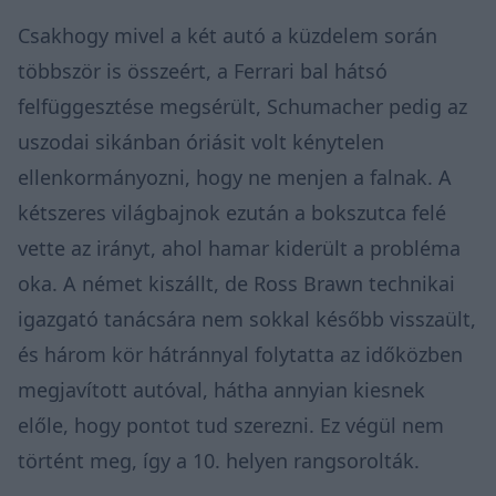
Csakhogy mivel a két autó a küzdelem során
többször is összeért, a Ferrari bal hátsó
felfüggesztése megsérült, Schumacher pedig az
uszodai sikánban óriásit volt kénytelen
ellenkormányozni, hogy ne menjen a falnak. A
kétszeres világbajnok ezután a bokszutca felé
vette az irányt, ahol hamar kiderült a probléma
oka. A német kiszállt, de Ross Brawn technikai
igazgató tanácsára nem sokkal később visszaült,
és három kör hátránnyal folytatta az időközben
megjavított autóval, hátha annyian kiesnek
előle, hogy pontot tud szerezni. Ez végül nem
történt meg, így a 10. helyen rangsorolták.