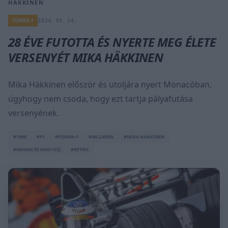
HÄKKINEN
FORMA-1
2026. 05. 24.
28 ÉVE FUTOTTA ÉS NYERTE MEG ÉLETE
VERSENYÉT MIKA HÄKKINEN
Mika Häkkinen először és utoljára nyert Monacóban,
úgyhogy nem csoda, hogy ezt tartja pályafutása
versenyének.
#1998
#F1
#FORMA-1
#MCLAREN
#MIKA HÄKKINEN
#MONACÓI NAGYDÍJ
#RETRO