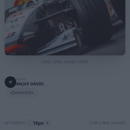
Fotó: Gilles Levent / DPPI
SZERZŐ
M
MAJER DÁNIEL
MEGOSZTÁS
-
18px
+
BETŰMÉRET:
⏱️ KB. 5 PERC OLVASÁS