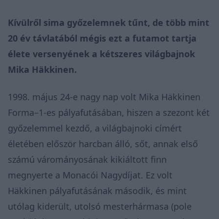
Kívülről sima győzelemnek tűnt, de több mint
20 év távlatából mégis ezt a futamot tartja
élete versenyének a kétszeres világbajnok
Mika Häkkinen.
1998. május 24-e nagy nap volt Mika Häkkinen
Forma–1-es pályafutásában, hiszen a szezont két
győzelemmel kezdő, a világbajnoki címért
életében először harcban álló, sőt, annak első
számú várományosának kikiáltott finn
megnyerte a Monacói Nagydíjat. Ez volt
Häkkinen pályafutásának második, és mint
utólag kiderült, utolsó mesterhármasa (pole