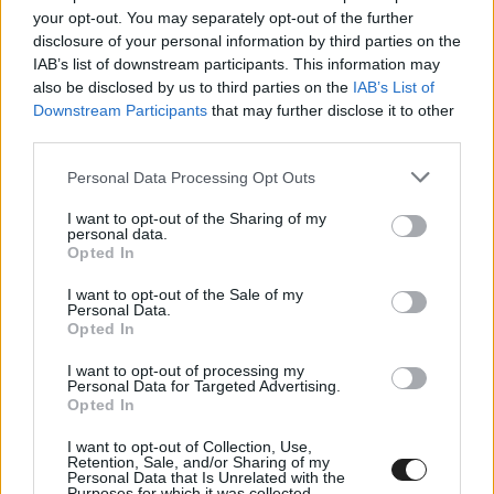
your opt-out. You may separately opt-out of the further
disclosure of your personal information by third parties on the
IAB’s list of downstream participants. This information may
also be disclosed by us to third parties on the
IAB’s List of
Downstream Participants
that may further disclose it to other
third parties.
Please note that this website/app uses one or more Google
Personal Data Processing Opt Outs
„Az időmérőn David és én harcoltunk a pole
services and may gather and store information including but
not limited to your visit or usage behaviour. You may click to
I want to opt-out of the Sharing of my
pozícióért, az utolsó próbálkozásom előtt pedig
personal data.
grant or deny consent to Google and its third-party tags to
Opted In
tudtam, hogy oda kell tennem magam, és
use your data for below specified purposes in below Google
consent section.
I want to opt-out of the Sale of my
tökéletes körre van szükségem a pole-hoz.
Personal Data.
Opted In
Tapasztalatból tudtam, hogy amennyiben nem
szerzem meg a pole-t, soha nem fogom
I want to opt-out of processing my
Personal Data for Targeted Advertising.
megnyerni ezt a versenyt. Ezért minden
Opted In
energiámat, minden tehetségemet bevetettem a
I want to opt-out of Collection, Use,
Retention, Sale, and/or Sharing of my
tökéletes körért, és működött.”
Personal Data that Is Unrelated with the
Purposes for which it was collected.