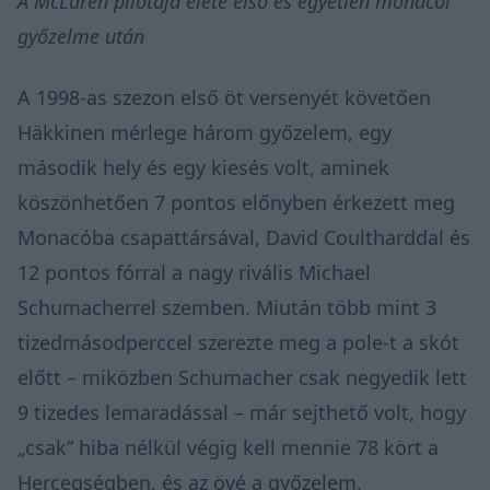
A McLaren pilótája élete első és egyetlen monacói
győzelme után
A 1998-as szezon első öt versenyét követően
Häkkinen mérlege három győzelem, egy
második hely és egy kiesés volt, aminek
köszönhetően 7 pontos előnyben érkezett meg
Monacóba csapattársával, David Coultharddal és
12 pontos fórral a nagy rivális Michael
Schumacherrel szemben. Miután több mint 3
tizedmásodperccel szerezte meg a pole-t a skót
előtt – miközben Schumacher csak negyedik lett
9 tizedes lemaradással – már sejthető volt, hogy
„csak” hiba nélkül végig kell mennie 78 kört a
Hercegségben, és az övé a győzelem.