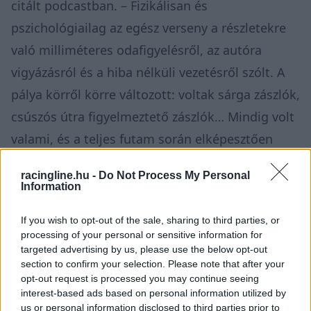
citált podcastban. – Fizikálisan és
pszichológiailag az egész verseny a részletekre
való milliméteres odafigyelésről, az autóra
vigyázásról és a hiba nélküli vezetésről szólt. A
pálya körről körre változott: voltak sárga zászlók,
csúszós útra figyelmeztető zászlók… Mindig volt
valami, és a teljes futam során elképesztően
maga szintű koncentrációra volt szükség.”
racingline.hu -
Do Not Process My Personal
Information
If you wish to opt-out of the sale, sharing to third parties, or
processing of your personal or sensitive information for
targeted advertising by us, please use the below opt-out
section to confirm your selection. Please note that after your
opt-out request is processed you may continue seeing
interest-based ads based on personal information utilized by
us or personal information disclosed to third parties prior to