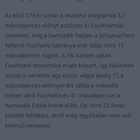
Az első 17 kör során a vezetést megtartva 3,7
másodperces előnyt autózott ki Coultharrdal
szemben, míg a harmadik helyen a Schumachert
feltartó Fisichella hátránya már több mint 17
másodpercre rúgott. A 18. körben aztán
Coulthard motorhiba miatt kiesett, így Häkkinen
vissza is vehetett egy kicsit, végül pedig 11,4
másodperces előnnyel ért célba a második
helyen záró Fisichella és 41 másodperccel a
harmadik Eddie Irvine előtt. De mint 22 évvel
később felidézte, ettől még egyáltalán nem volt
könnyű versenye.