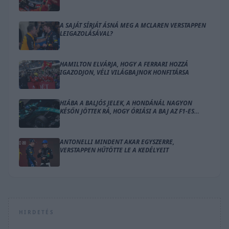
A SAJÁT SÍRJÁT ÁSNÁ MEG A MCLAREN VERSTAPPEN
LEIGAZOLÁSÁVAL?
HAMILTON ELVÁRJA, HOGY A FERRARI HOZZÁ
IGAZODJON, VÉLI VILÁGBAJNOK HONFITÁRSA
HIÁBA A BALJÓS JELEK, A HONDÁNÁL NAGYON
KÉSŐN JÖTTEK RÁ, HOGY ÓRIÁSI A BAJ AZ F1-ES
MOTORRAL
ANTONELLI MINDENT AKAR EGYSZERRE,
VERSTAPPEN HŰTÖTTE LE A KEDÉLYEIT
HIRDETÉS