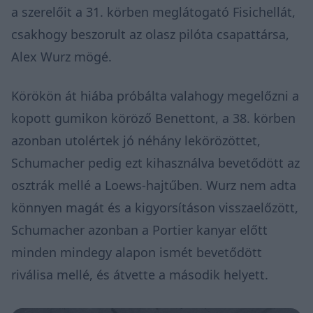
a szerelőit a 31. körben meglátogató Fisichellát,
csakhogy beszorult az olasz pilóta csapattársa,
Alex Wurz mögé.
Körökön át hiába próbálta valahogy megelőzni a
kopott gumikon köröző Benettont, a 38. körben
azonban utolértek jó néhány lekörözöttet,
Schumacher pedig ezt kihasználva bevetődött az
osztrák mellé a Loews-hajtűben. Wurz nem adta
könnyen magát és a kigyorsításon visszaelőzött,
Schumacher azonban a Portier kanyar előtt
minden mindegy alapon ismét bevetődött
riválisa mellé, és átvette a második helyett.