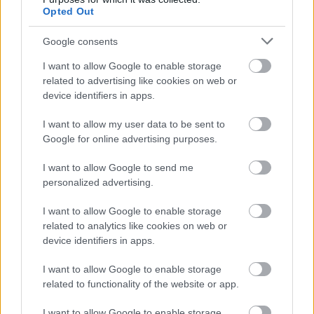
Opted Out
„David három-négy tizeddel volt lassabb. Remek
Google consents
kör volt, és nagy lökést adott a csapatnak.
I want to allow Google to enable storage
Remek munkát végeznek, mert ugye ott vannak
related to advertising like cookies on web or
a korlátok, amelyeket az ember Monacóban
device identifiers in apps.
néha érint. Az edzésen, az időmérőn, a
I want to allow my user data to be sent to
versenyen… még ha nem is akarja, olykor
Google for online advertising purposes.
megtörténik.”
I want to allow Google to send me
personalized advertising.
I want to allow Google to enable storage
related to analytics like cookies on web or
device identifiers in apps.
I want to allow Google to enable storage
related to functionality of the website or app.
I want to allow Google to enable storage