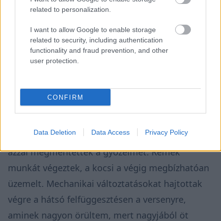
related to personalization.
I want to allow Google to enable storage
related to security, including authentication
functionality and fraud prevention, and other
user protection.
CONFIRM
Data Deletion
Data Access
Privacy Policy
„Amit a csapat az autóval csinált a verseny előtt,
azzal megmentették a győzelmet. Remek
munkát végeztek, a kocsi a végig megbízhatóan
üzemelt. Mechanikai változtatásokat hajtottak
végre a hátsó felfüggesztésen a versenyre,
aminek nagyon örültem, mert nagyjából öt