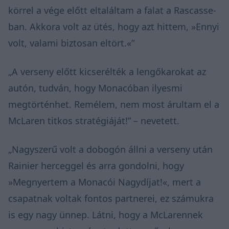
körrel a vége előtt eltaláltam a falat a Rascasse-
ban. Akkora volt az ütés, hogy azt hittem, »Ennyi
volt, valami biztosan eltört.«”
„A verseny előtt kicserélték a lengőkarokat az
autón, tudván, hogy Monacóban ilyesmi
megtörténhet. Remélem, nem most árultam el a
McLaren titkos stratégiáját!” – nevetett.
„Nagyszerű volt a dobogón állni a verseny után
Rainier herceggel és arra gondolni, hogy
»Megnyertem a Monacói Nagydíjat!«, mert a
csapatnak voltak fontos partnerei, ez számukra
is egy nagy ünnep. Látni, hogy a McLarennek