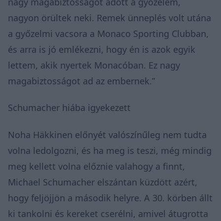
nagy magabiztosságot adott a győzelem,
nagyon örültek neki. Remek ünneplés volt utána
a győzelmi vacsora a Monaco Sporting Clubban,
és arra is jó emlékezni, hogy én is azok egyik
lettem, akik nyertek Monacóban. Ez nagy
magabiztosságot ad az embernek.”
Schumacher hiába igyekezett
Noha Häkkinen előnyét valószínűleg nem tudta
volna ledolgozni, és ha meg is teszi, még mindig
meg kellett volna előznie valahogy a finnt,
Michael Schumacher elszántan küzdött azért,
hogy feljöjjön a második helyre. A 30. körben állt
ki tankolni és kereket cserélni, amivel átugrotta