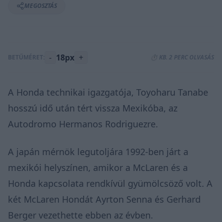
MEGOSZTÁS
-
18px
+
BETŰMÉRET:
⏱️ KB. 2 PERC OLVASÁS
A Honda technikai igazgatója, Toyoharu Tanabe
hosszú idő után tért vissza Mexikóba, az
Autodromo Hermanos Rodriguezre.
A japán mérnök legutoljára 1992-ben járt a
mexikói helyszínen, amikor a McLaren és a
Honda kapcsolata rendkívül gyümölcsöző volt. A
két McLaren Hondát Ayrton Senna és Gerhard
Berger vezethette ebben az évben.