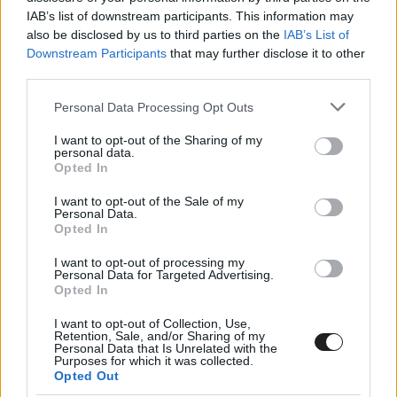
méterrel a tengerszint felett helyezkedik el. Ez
IAB’s list of downstream participants. This information may
nem csak a versenyzőknek lesz nagy kihívás,
also be disclosed by us to third parties on the
IAB’s List of
Downstream Participants
that may further disclose it to other
hanem az erőforrásoknak is.
third parties.
Please note that this website/app uses one or more Google
Personal Data Processing Opt Outs
services and may gather and store information including but
not limited to your visit or usage behaviour. You may click to
I want to opt-out of the Sharing of my
personal data.
grant or deny consent to Google and its third-party tags to
Opted In
use your data for below specified purposes in below Google
consent section.
I want to opt-out of the Sale of my
Personal Data.
Opted In
I want to opt-out of processing my
Personal Data for Targeted Advertising.
Opted In
I want to opt-out of Collection, Use,
Retention, Sale, and/or Sharing of my
Personal Data that Is Unrelated with the
Purposes for which it was collected.
Opted Out