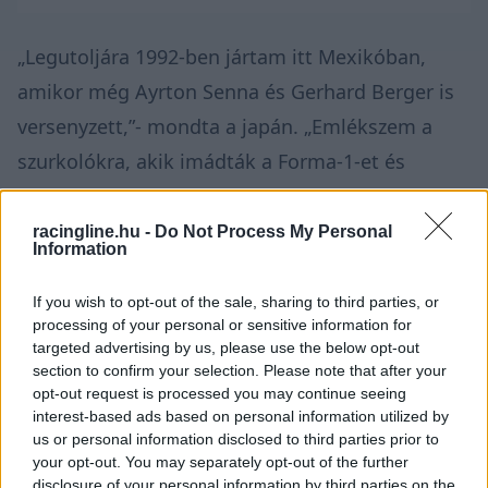
„Legutoljára 1992-ben jártam itt Mexikóban,
amikor még Ayrton Senna és Gerhard Berger is
versenyzett,”- mondta a japán. „Emlékszem a
szurkolókra, akik imádták a Forma-1-et és
szerintem most is alig várják, hogy az autók a
pályára gurulhassanak.
racingline.hu -
Do Not Process My Personal
Information
„Sok munkatársam lesz majd itt a mexikói
If you wish to opt-out of the sale, sharing to third parties, or
hétvégén, szóval remélem jó eredményt fogunk
processing of your personal or sensitive information for
targeted advertising by us, please use the below opt-out
majd elérni.”
section to confirm your selection. Please note that after your
opt-out request is processed you may continue seeing
interest-based ads based on personal information utilized by
A mexikói aszfaltcsík rendkívül nagy kihívás elé
us or personal information disclosed to third parties prior to
állítja a versenyzőket, ugyanis a pálya 2200
your opt-out. You may separately opt-out of the further
disclosure of your personal information by third parties on the