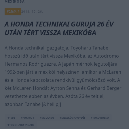
MEXIKÓBA
FORMA-1
2018. 10. 26.
A HONDA TECHNIKAI GURUJA 26 ÉV
UTÁN TÉRT VISSZA MEXIKÓBA
A Honda technikai igazgatója, Toyoharu Tanabe
hosszú idő után tért vissza Mexikóba, az Autodromo
Hermanos Rodriguezre. A japán mérnök legutoljára
1992-ben járt a mexikói helyszínen, amikor a McLaren
és a Honda kapcsolata rendkívül gyümölcsöző volt. A
két McLaren Hondát Ayrton Senna és Gerhard Berger
vezethette ebben az évben. Azóta 26 év telt el,
azonban Tanabe [&hellip;]
#1992
#FORMA-1
#MCLAREN
#MEXIKÓI NAGYDÍJ
#TORO ROSSO
#TOYOHARU TANABE