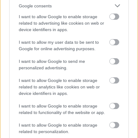
„A mexikói aszfaltcsík vonalvezetése
Google consents
meglehetősen egyszerű,” – véli a japán mérnök.
I want to allow Google to enable storage
„Azonban az autók és mérnökök számára is
related to advertising like cookies on web or
device identifiers in apps.
nehéz lesz megbirkózni a kihívásokkal.
I want to allow my user data to be sent to
Google for online advertising purposes.
„Mivel a pálya 2200 méterrel van a tengerszint
felett, ezért ez az egyik legnehezebb hétvége
I want to allow Google to send me
personalized advertising.
minden csapat számára. A levegőnek kisebb a
nyomása, ami miatt a turbináknak sokkal
I want to allow Google to enable storage
related to analytics like cookies on web or
erősebben kell dolgozniuk. Emiatt máshogy kell
device identifiers in apps.
beállítani az autót, ami miatt pedig az MGU-H
I want to allow Google to enable storage
lesz nagyobb terhelésnek kitéve.”
related to functionality of the website or app.
I want to allow Google to enable storage
Ha Toro Rosso pilótái, Pierre Gasly és Brendon
related to personalization.
Hartley, jó eredményt szeretnének elérni, akkor