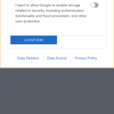
I want to allow Google to enable storage
a legfontosabb az lesz számukra, hogy a Honda
related to security, including authentication
motort a normál hőmérsékleten kell majd
functionality and fraud prevention, and other
user protection.
tartaniuk.
CONFIRM
Data Deletion
Data Access
Privacy Policy