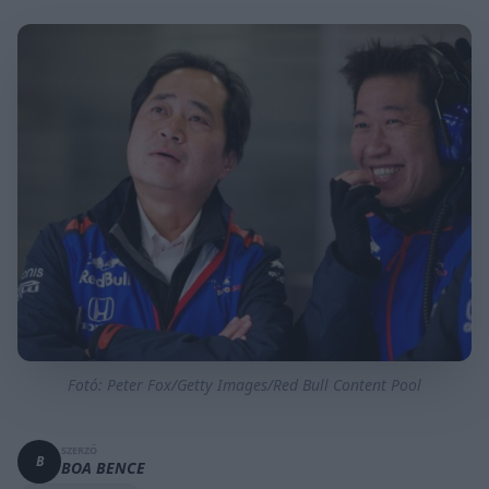
Fotó: Peter Fox/Getty Images/Red Bull Content Pool
SZERZŐ
B
BOA BENCE