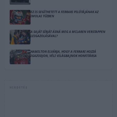
EZ IS SEGÍTHETETT A FERRARI PILÓTÁJÁNAK AZ
IMOLAI TŰZBEN
A SAJÁT SÍRJÁT ÁSNÁ MEG A MCLAREN VERSTAPPEN
LEIGAZOLÁSÁVAL?
HAMILTON ELVÁRJA, HOGY A FERRARI HOZZÁ
IGAZODJON, VÉLI VILÁGBAJNOK HONFITÁRSA
HIRDETÉS