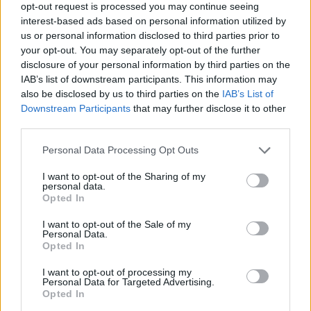
promótere egy sajtótájékoztatón jelentette be,
opt-out request is processed you may continue seeing
interest-based ads based on personal information utilized by
hogy halasztást kérnek.
us or personal information disclosed to third parties prior to
your opt-out. You may separately opt-out of the further
„Nagyon kétséges, hogy meg tudnánk rendezni
disclosure of your personal information by third parties on the
IAB’s list of downstream participants. This information may
a versenyt a szezon első felében” – jelentette ki
also be disclosed by us to third parties on the
IAB’s List of
Yibin Yang. „A célunk az lenne, hogy az évad
Downstream Participants
that may further disclose it to other
third parties.
második felére halasszuk. Egy hivatalos kérvényt
Please note that this website/app uses one or more Google
Personal Data Processing Opt Outs
is benyújtottunk annak reményében, hogy
services and may gather and store information including but
halasztani tudjunk.”
not limited to your visit or usage behaviour. You may click to
I want to opt-out of the Sharing of my
personal data.
grant or deny consent to Google and its third-party tags to
Opted In
use your data for below specified purposes in below Google
consent section.
I want to opt-out of the Sale of my
Personal Data.
Opted In
I want to opt-out of processing my
Personal Data for Targeted Advertising.
Opted In