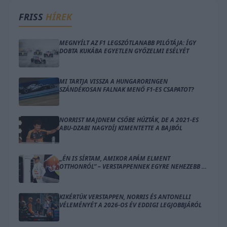
FRISS
HÍREK
MEGNYÍLT AZ F1 LEGSZÓTLANABB PILÓTÁJA: ÍGY
DOBTA KUKÁBA EGYETLEN GYŐZELMI ESÉLYÉT
MI TARTJA VISSZA A HUNGARORINGEN
SZÁNDÉKOSAN FALNAK MENŐ F1-ES CSAPATOT?
NORRIST MAJDNEM CSŐBE HÚZTÁK, DE A 2021-ES
ABU-DZABI NAGYDÍJ KIMENTETTE A BAJBÓL
„ÉN IS SÍRTAM, AMIKOR APÁM ELMENT
OTTHONRÓL” – VERSTAPPENNEK EGYRE NEHEZEBB A
KETTŐS SZEREP
KIKÉRTÜK VERSTAPPEN, NORRIS ÉS ANTONELLI
VÉLEMÉNYÉT A 2026-OS ÉV EDDIGI LEGJOBBJÁRÓL