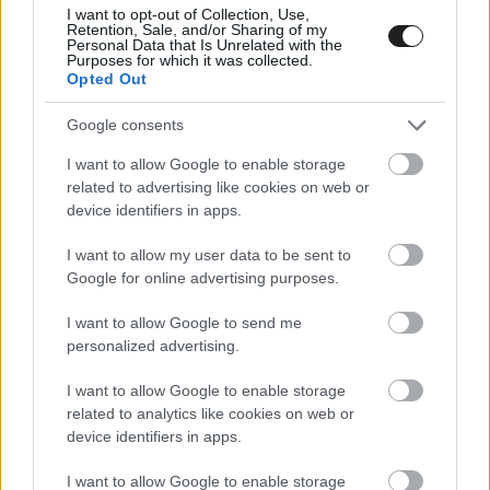
I want to opt-out of Collection, Use,
Retention, Sale, and/or Sharing of my
Personal Data that Is Unrelated with the
Purposes for which it was collected.
Opted Out
Google consents
I want to allow Google to enable storage
related to advertising like cookies on web or
device identifiers in apps.
Yang hozzátette, hogy hetente egyeztet a Forma-
1 illetékeseivel, szóval nem lesz meglepetés
I want to allow my user data to be sent to
Google for online advertising purposes.
számukra a kérés. Ha futamtörlés lenne az
esetből, akkor
Portimao és Imola is kész a
I want to allow Google to send me
personalized advertising.
beugrásra
.
I want to allow Google to enable storage
related to analytics like cookies on web or
device identifiers in apps.
Itt állíthatod be, hogy a Racingline
cikkeit az elsők között lásd a Google
I want to allow Google to enable storage