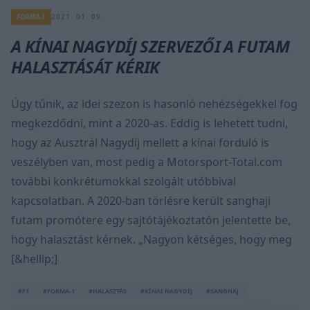
FORMA-1
2021. 01. 09.
A KÍNAI NAGYDÍJ SZERVEZŐI A FUTAM
HALASZTÁSÁT KÉRIK
Úgy tűnik, az idei szezon is hasonló nehézségekkel fog
megkezdődni, mint a 2020-as. Eddig is lehetett tudni,
hogy az Ausztrál Nagydíj mellett a kínai forduló is
veszélyben van, most pedig a Motorsport-Total.com
további konkrétumokkal szolgált utóbbival
kapcsolatban. A 2020-ban törlésre került sanghaji
futam promótere egy sajtótájékoztatón jelentette be,
hogy halasztást kérnek. „Nagyon kétséges, hogy meg
[&hellip;]
#F1
#FORMA-1
#HALASZTÁS
#KÍNAI NAGYDÍJ
#SANGHAJ