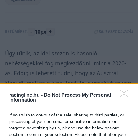
-
18px
+
BETŰMÉRET:
⏱️ KB. 1 PERC OLVASÁS
Úgy tűnik, az idei szezon is hasonló
nehézségekkel fog megkezdődni, mint a 2020-
as. Eddig is lehetett tudni, hogy az Ausztrál
Nagydíj mellett a
kínai forduló is veszélyben van
,
most pedig a Motorsport-Total.com további
racingline.hu -
Do Not Process My Personal
Information
konkrétumokkal szolgált utóbbival
kapcsolatban.
If you wish to opt-out of the sale, sharing to third parties, or
processing of your personal or sensitive information for
targeted advertising by us, please use the below opt-out
A 2020-ban törlésre került sanghaji futam
section to confirm your selection. Please note that after your