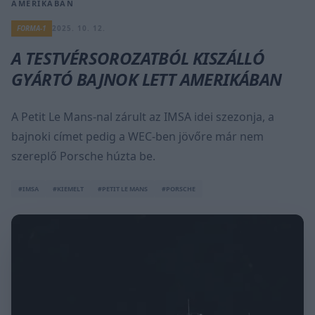
AMERIKÁBAN
FORMA-1
2025. 10. 12.
A TESTVÉRSOROZATBÓL KISZÁLLÓ
GYÁRTÓ BAJNOK LETT AMERIKÁBAN
A Petit Le Mans-nal zárult az IMSA idei szezonja, a
bajnoki címet pedig a WEC-ben jövőre már nem
szereplő Porsche húzta be.
#IMSA
#KIEMELT
#PETIT LE MANS
#PORSCHE