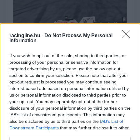
racingline.hu -
Do Not Process My Personal
Information
If you wish to opt-out of the sale, sharing to third parties, or
processing of your personal or sensitive information for
targeted advertising by us, please use the below opt-out
section to confirm your selection. Please note that after your
opt-out request is processed you may continue seeing
interest-based ads based on personal information utilized by
Megtekintés az X-en
us or personal information disclosed to third parties prior to
your opt-out. You may separately opt-out of the further
disclosure of your personal information by third parties on the
IAB’s list of downstream participants. This information may
Ami a zárófutamot illeti, a 10 óra nagy részében
also be disclosed by us to third parties on the
IAB’s List of
Downstream Participants
that may further disclose it to other
a végül győztes 31-es Cadillac volt a leggyorsabb
third parties.
a pályán, de vissza kellett zárkózniuk ahhoz,