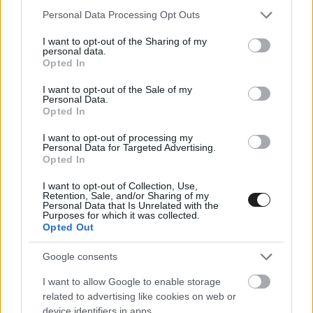
Please note that this website/app uses one or more Google
Personal Data Processing Opt Outs
hogy meglegyen az első hely, és megvédjék a
services and may gather and store information including but
2024-es, a Chip Ganassi Racing által megszerzett
not limited to your visit or usage behaviour. You may click to
I want to opt-out of the Sharing of my
personal data.
grant or deny consent to Google and its third-party tags to
Petit Le Mans-címet. A második helyről induló
Opted In
use your data for below specified purposes in below Google
Jack Aitken több mint két és fél órán át követte a
consent section.
I want to opt-out of the Sale of my
Personal Data.
60-as Acurát terelgető Tom Blomqvistet, majd
Opted In
átvette a vezetést és több mint 10 másodperces
I want to opt-out of processing my
Personal Data for Targeted Advertising.
előnyt épített ki, mielőtt átadta a volánt Earl
Opted In
Bambernek.
I want to opt-out of Collection, Use,
Retention, Sale, and/or Sharing of my
Personal Data that Is Unrelated with the
Purposes for which it was collected.
Opted Out
Google consents
I want to allow Google to enable storage
related to advertising like cookies on web or
device identifiers in apps.