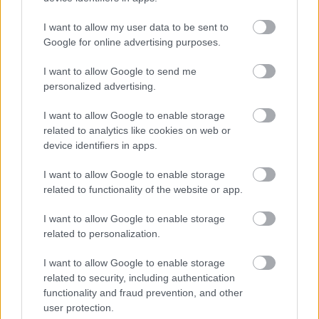
I want to allow my user data to be sent to
Google for online advertising purposes.
I want to allow Google to send me
personalized advertising.
I want to allow Google to enable storage
related to analytics like cookies on web or
Bamber azonban törmelékre hajtva jobb hátsó
device identifiers in apps.
defektet kapott és vissza kellett térnie a
I want to allow Google to enable storage
bokszva, majd megkezdhette a felzárkózást.
related to functionality of the website or app.
Sikerült is feljönnie az ekkor vezető 6-os Porsche
I want to allow Google to enable storage
mögé a 2. helyre, majd a verseny utolsó, négy
related to personalization.
órával a leintés előtt érkező biztonsági autós
I want to allow Google to enable storage
fázisa alatt a bokszkiállás során a Cadillac
related to security, including authentication
functionality and fraud prevention, and other
visszavette a vezetést és többé már nem is
user protection.