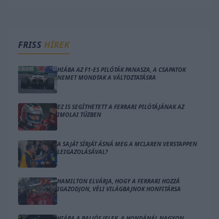
FRISS
HÍREK
HIÁBA AZ F1-ES PILÓTÁK PANASZA, A CSAPATOK
NEMET MONDTAK A VÁLTOZTATÁSRA
EZ IS SEGÍTHETETT A FERRARI PILÓTÁJÁNAK AZ
IMOLAI TŰZBEN
A SAJÁT SÍRJÁT ÁSNÁ MEG A MCLAREN VERSTAPPEN
LEIGAZOLÁSÁVAL?
HAMILTON ELVÁRJA, HOGY A FERRARI HOZZÁ
IGAZODJON, VÉLI VILÁGBAJNOK HONFITÁRSA
HIÁBA A BALJÓS JELEK, A HONDÁNÁL NAGYON