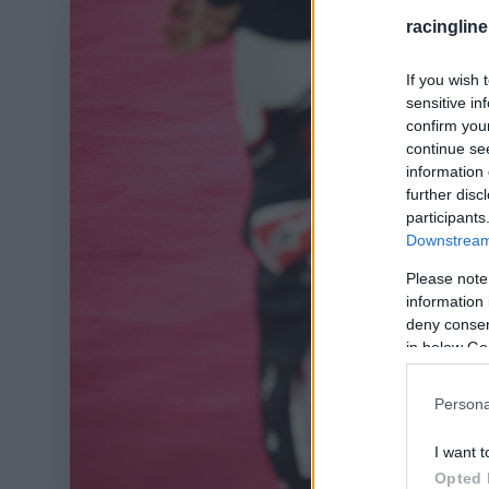
racingline
If you wish 
sensitive in
confirm you
continue se
information 
further disc
participants
Downstream 
Please note
information 
deny consent
in below Go
Persona
I want t
Opted 