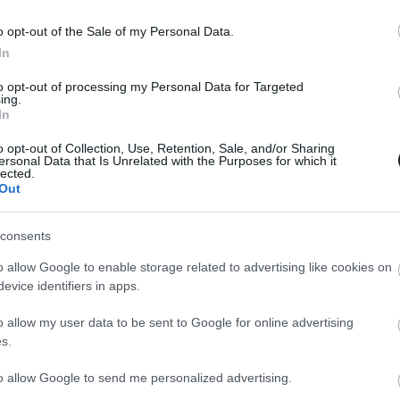
o opt-out of the Sale of my Personal Data.
Images/Red Bull Content Pool
In
to opt-out of processing my Personal Data for Targeted
ing.
MEGOSZTÁS
In
o opt-out of Collection, Use, Retention, Sale, and/or Sharing
ersonal Data that Is Unrelated with the Purposes for which it
lected.
Out
⏱️ KB. 1 PERC OLVASÁS
consents
o allow Google to enable storage related to advertising like cookies on
etykák után most már arról megy a szóbeszéd,
evice identifiers in apps.
 versenynaptáron dolgozik. Ez azt is jelentené
o allow my user data to be sent to Google for online advertising
senyzők egyből Európában folytathatnák a
s.
to allow Google to send me personalized advertising.