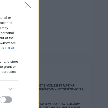
sonal or
ection to
ou may
 personal
out of the
 downstream
B’s List of
er and store
to grant or
ed purposes
FRISS
HÍREK
BEMÁKOLT GYŐZELEM ÉS MAGYAR
SPORTTÖRTÉNELEM – EZ TÖRTÉNT AZ 1987-
ES MAGYAR NAGYDÍJON
MIÉRT NEM LEHET AZ F1-ES PILÓTÁKRA
BÍZNI AZT, AMIT MOST A MESTERSÉGES