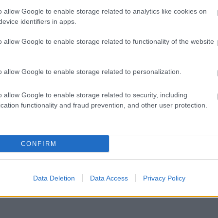
senynaptárat mutatott be a Liberty Media, de
o allow Google to enable storage related to analytics like cookies on
ne, pedig még el sem kezdődött a szezon. A
evice identifiers in apps.
y már a Kínai Nagydíj is veszélyben, amely
o allow Google to enable storage related to functionality of the website
 azt követően indult útjára, miután megérkeztek
s halasztásáról.
o allow Google to enable storage related to personalization.
lkezdett kidolgozni egy „B” tervet is. Az első
o allow Google to enable storage related to security, including
cation functionality and fraud prevention, and other user protection.
lye tűnik fixnek. A Liberty alternatív terve
ata Portimaoban kezdődne április 11-én, majd
. Ezek a pályák jó visszajelzéseket kaptak
CONFIRM
rgásba, a módosított versenynaptárban.
Data Deletion
Data Access
Privacy Policy