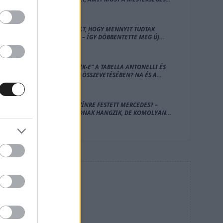
INTELLIGENCIA VÉGEZ EL HELYETTÜK?
„SOKKOLT, HOGY MENNYIT TUDTAK
RÓLAM” – ÍGY DÖBBENTETTE MEG ÚJ
PILÓTÁJÁT A FERRARI CSAPATFŐNÖKE
„HAZUDIK-E” A TABELLA ANTONELLI ÉS
RUSSELL ÖSSZEVETÉSÉBEN? NA ÉS A
FERRARI PÁROSÁNÁL? – ÍME A SZÁMOK
RÓZSASZÍNRE FESTETT MERCEDES? –
ABSZURDNAK HANGZIK, DE KOMOLYAN
FELMERÜLT EZ A MEGOLDÁS
HIRDETÉS