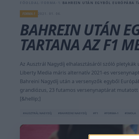
FŐOLDAL
/
FORMA-1
/
BAHREIN UTÁN EGYBŐL EURÓPÁBA T
FORMA-1
2021. 01. 06.
BAHREIN UTÁN E
TARTANA AZ F1 M
Az Ausztrál Nagydíj elhalasztásáról szóló pletyká
Liberty Media máris alternatív 2021-es versenynapt
Bahreini Nagydíj után a versenyzők egyből Európ
grandiózus, 23 futamos versenynaptárat mutatott 
[&hellip;]
#AUSZTRÁL NAGYDÍJ
#BAHREINI NAGYDÍJ
#F1
#FORMA-1
#IMOLA