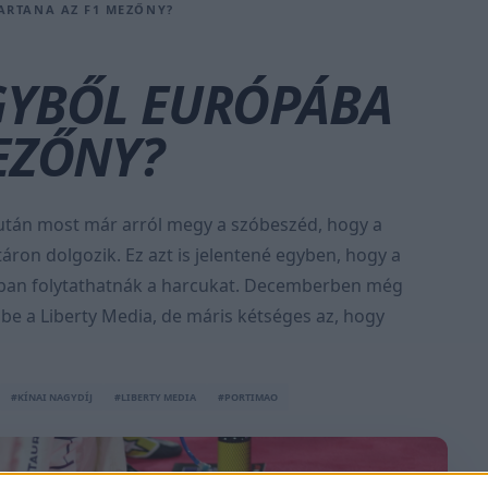
ARTANA AZ F1 MEZŐNY?
GYBŐL EURÓPÁBA
EZŐNY?
k után most már arról megy a szóbeszéd, hogy a
áron dolgozik. Ez azt is jelentené egyben, hogy a
ában folytathatnák a harcukat. Decemberben még
be a Liberty Media, de máris kétséges az, hogy
#KÍNAI NAGYDÍJ
#LIBERTY MEDIA
#PORTIMAO