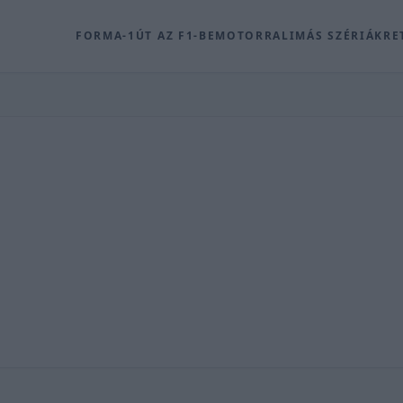
FORMA-1
ÚT AZ F1-BE
MOTOR
RALI
MÁS SZÉRIÁK
RE