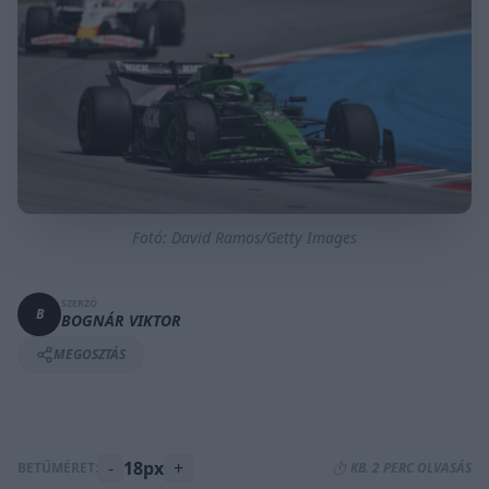
Fotó: David Ramos/Getty Images
SZERZŐ
B
BOGNÁR VIKTOR
MEGOSZTÁS
-
18px
+
BETŰMÉRET:
⏱️ KB. 2 PERC OLVASÁS