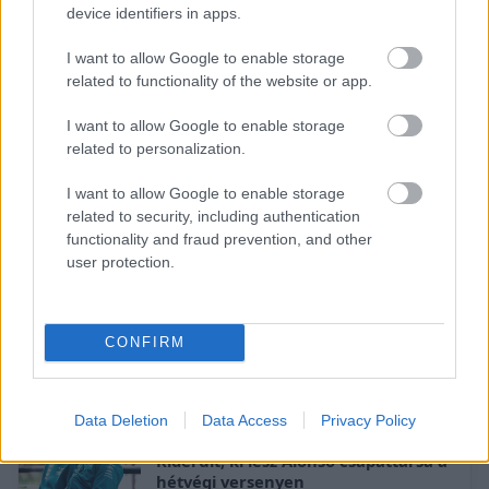
device identifiers in apps.
I want to allow Google to enable storage
related to functionality of the website or app.
I want to allow Google to enable storage
related to personalization.
I want to allow Google to enable storage
related to security, including authentication
functionality and fraud prevention, and other
Miután Bortoleto eljutott a helyszínre, és Lance
user protection.
Stroll is visszatért kézműtétje után, az állandó
mezőny tagjai kerültek fel a Kanadai Nagydíj
CONFIRM
nevezési listájára.
Data Deletion
Data Access
Privacy Policy
FORMA-1
Kiderült, ki lesz Alonso csapattársa a
hétvégi versenyen