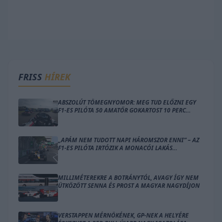
FRISS
HÍREK
ABSZOLÚT TÖMEGNYOMOR: MEG TUD ELŐZNI EGY
F1-ES PILÓTA 50 AMATŐR GOKARTOST 10 PERC
ALATT?
„APÁM NEM TUDOTT NAPI HÁROMSZOR ENNI” – AZ
F1-ES PILÓTA IRTÓZIK A MONACÓI LAKÁS
GONDOLATÁTÓL
MILLIMÉTEREKRE A BOTRÁNYTÓL, AVAGY ÍGY NEM
ÜTKÖZÖTT SENNA ÉS PROST A MAGYAR NAGYDÍJON
VERSTAPPEN MÉRNÖKÉNEK, GP-NEK A HELYÉRE