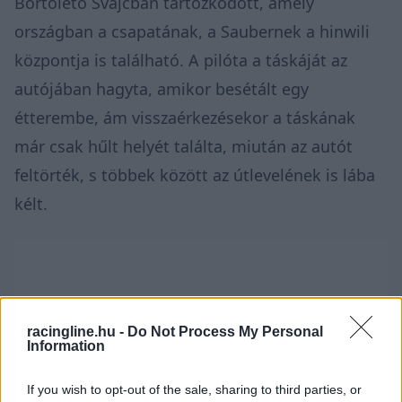
Bortoleto Svájcban tartózkodott, amely
országban a csapatának, a Saubernek a hinwili
központja is található. A pilóta a táskáját az
autójában hagyta, amikor besétált egy
étterembe, ám visszaérkezésekor a táskának
már csak hűlt helyét találta, miután az autót
feltörték, s többek között az útlevelének is lába
kélt.
racingline.hu -
Do Not Process My Personal
Information
If you wish to opt-out of the sale, sharing to third parties, or