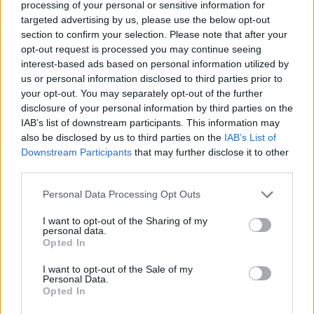
processing of your personal or sensitive information for
targeted advertising by us, please use the below opt-out
section to confirm your selection. Please note that after your
opt-out request is processed you may continue seeing
interest-based ads based on personal information utilized by
us or personal information disclosed to third parties prior to
your opt-out. You may separately opt-out of the further
disclosure of your personal information by third parties on the
„Vacsorázni mentem Svájcban, ami alatt az
IAB’s list of downstream participants. This information may
also be disclosed by us to third parties on the
IAB’s List of
autómat fetörték, és ellopták belőle a táskámat.
Downstream Participants
that may further disclose it to other
Sajnos mindenem benne volt. Eltűnt az
third parties.
útlevelem, a számítógépem és az
Please note that this website/app uses one or more Google
Personal Data Processing Opt Outs
services and may gather and store information including but
edzésfelszerelésem is” – nyilatkozta a brazil Band
not limited to your visit or usage behaviour. You may click to
I want to opt-out of the Sharing of my
personal data.
tévécsatornának Bortoleto már Montrealban.
grant or deny consent to Google and its third-party tags to
Opted In
use your data for below specified purposes in below Google
Sikerült tehát megvalósítania az utazást, miután
consent section.
I want to opt-out of the Sale of my
a svájci hatóságok gyorsan intézkedtek.
Personal Data.
Opted In