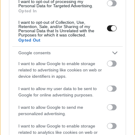
„Hamar megtalálták az elkövetőt, szóval végül
I want to opt-out of processing my
Personal Data for Targeted Advertising.
minden jól alakult. Az útlevelem előkerült, bár
Opted In
sajnos nem sikerült mindent visszaszerezni, csak
I want to opt-out of Collection, Use,
Retention, Sale, and/or Sharing of my
néhány dolgot.”
Personal Data that Is Unrelated with the
Purposes for which it was collected.
Opted Out
Az F1-ben idén debütált 20 éves brazil pilóta
Google consents
eddigi legjobb eredményét a legutóbbi futamon,
I want to allow Google to enable storage
a
Spanyol Nagydíjon
érte el a 12. hellyel, az e
related to advertising like cookies on web or
hétvégi Kanadai Nagydíj montreali pályája
device identifiers in apps.
viszont új helyszín lesz számára.
I want to allow my user data to be sent to
Google for online advertising purposes.
I want to allow Google to send me
personalized advertising.
I want to allow Google to enable storage
related to analytics like cookies on web or