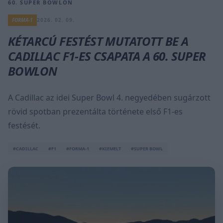
60. SUPER BOWLON
FORMA-1
2026. 02. 09.
KÉTARCÚ FESTÉST MUTATOTT BE A
CADILLAC F1-ES CSAPATA A 60. SUPER
BOWLON
A Cadillac az idei Super Bowl 4. negyedében sugárzott
rövid spotban prezentálta története első F1-es
festését.
#CADILLAC
#F1
#FORMA-1
#KIEMELT
#SUPER BOWL