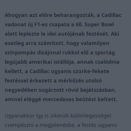
Ahogyan azt előre beharangozták, a Cadillac
vadonat új F1-es csapata a 60. Super Bowl
alatt leplezte le idei autójának festését. Aki
esetleg arra számított, hogy valamilyen
színpompás dizájnnal rukkol elő a sportág
legújabb amerikai istállója, annak csalódnia
kellett, a Cadillac ugyanis szürke-fekete
festéssel érkezett a mérkőzés utolsó
negyedében sugárzott rövid bejátszásban,
amivel eléggé mercedeses beütést keltett.
Ugyanakkor így is sikerült különlegességet
csempészni a megjelenésbe, a festés ugyanis