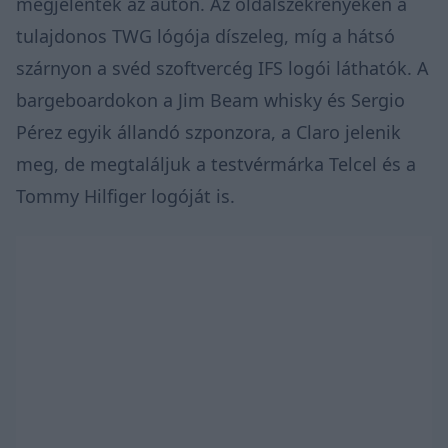
megjelentek az autón. Az oldalszekrényeken a
tulajdonos TWG lógója díszeleg, míg a hátsó
szárnyon a svéd szoftvercég IFS logói láthatók. A
bargeboardokon a Jim Beam whisky és Sergio
Pérez egyik állandó szponzora, a Claro jelenik
meg, de megtaláljuk a testvérmárka Telcel és a
Tommy Hilfiger logóját is.