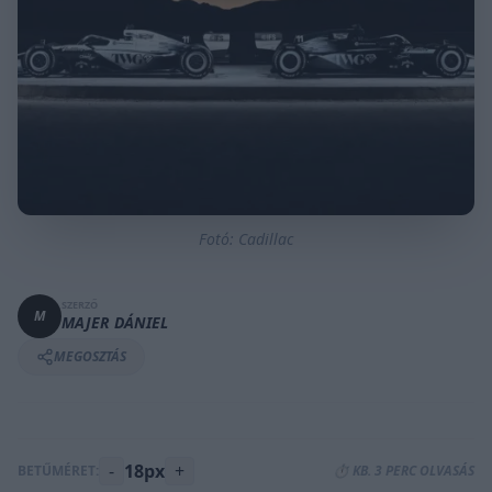
Fotó: Cadillac
SZERZŐ
M
MAJER DÁNIEL
MEGOSZTÁS
-
18px
+
BETŰMÉRET:
⏱️ KB. 3 PERC OLVASÁS