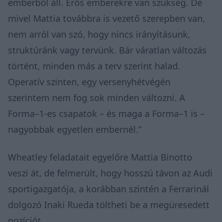
emberből áll. Erős emberekre van szükség. De
mivel Mattia továbbra is vezető szerepben van,
nem arról van szó, hogy nincs irányításunk,
struktúránk vagy tervünk. Bár váratlan változás
történt, minden más a terv szerint halad.
Operatív szinten, egy versenyhétvégén
szerintem nem fog sok minden változni. A
Forma–1-es csapatok – és maga a Forma–1 is –
nagyobbak egyetlen embernél.”
Wheatley feladatait egyelőre Mattia Binotto
veszi át, de felmerült, hogy hosszú távon az Audi
sportigazgatója, a korábban szintén a Ferrarinál
dolgozó Inaki Rueda töltheti be a megüresedett
pozíciót.