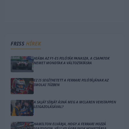
FRISS
HÍREK
HIÁBA AZ F1-ES PILÓTÁK PANASZA, A CSAPATOK
NEMET MONDTAK A VÁLTOZTATÁSRA
EZ IS SEGÍTHETETT A FERRARI PILÓTÁJÁNAK AZ
IMOLAI TŰZBEN
A SAJÁT SÍRJÁT ÁSNÁ MEG A MCLAREN VERSTAPPEN
LEIGAZOLÁSÁVAL?
HAMILTON ELVÁRJA, HOGY A FERRARI HOZZÁ
IGAZODJON, VÉLI VILÁGBAJNOK HONFITÁRSA