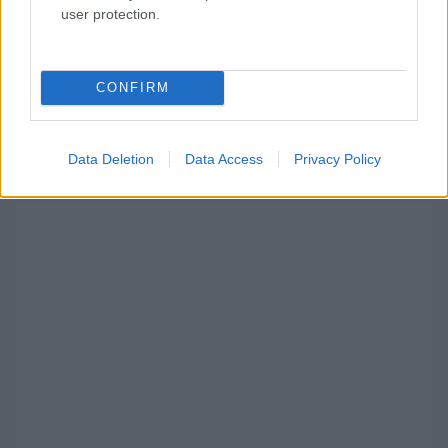
user protection.
CONFIRM
Data Deletion
Data Access
Privacy Policy
Fotó: Audi