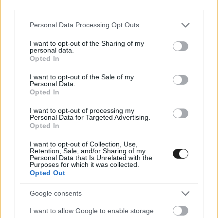
third parties.
Please note that this website/app uses one or more Google
Personal Data Processing Opt Outs
services and may gather and store information including but
not limited to your visit or usage behaviour. You may click to
I want to opt-out of the Sharing of my
personal data.
grant or deny consent to Google and its third-party tags to
Opted In
use your data for below specified purposes in below Google
„Ugyanakkor tudtam meg, mint az egész világ.
consent section.
I want to opt-out of the Sale of my
Personal Data.
Csütörtökön tudtam meg, múlt hét csütörtökön,
Opted In
amikor kijött a hír. Épp a szimulátorban voltam
I want to opt-out of processing my
aznap, és anyukám átküldött egy cikket. Két
Personal Data for Targeted Advertising.
Opted In
futam között ránéztem a telefonomra, és csak
I want to opt-out of Collection, Use,
annyit mondtam: »Ó, basszus«” – idézi
Retention, Sale, and/or Sharing of my
Personal Data that Is Unrelated with the
Hülkenberget a
Motorsport.com.
Purposes for which it was collected.
Opted Out
Ugyanakkor azt a német pilóta is érzékelte, hogy
Google consents
lépni kell, azaz Bortoletóhoz hasonlóan annyira
I want to allow Google to enable storage