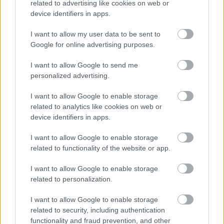
related to advertising like cookies on web or
azért ő sem lepődhetett meg. És miközben a
device identifiers in apps.
brazil személyes okokat emlegetett, csapattársa
I want to allow my user data to be sent to
nyíltan kimondta, hogy belső problémák ütötték
Google for online advertising purposes.
fel a fejüket. „Ha alapvető probléma van a csapat
I want to allow Google to send me
egyik kulcsvezetőjével, akkor lépni kell, és
personalized advertising.
nyilván itt volt valamilyen probléma. Nem
I want to allow Google to enable storage
ismerem a pontos részleteket, még nem
related to analytics like cookies on web or
beszéltünk [Wheatley-vel] mélyebben, de ha
device identifiers in apps.
gond van, reagálni kell – különben az sem jó.”
I want to allow Google to enable storage
related to functionality of the website or app.
I want to allow Google to enable storage
related to personalization.
I want to allow Google to enable storage
related to security, including authentication
functionality and fraud prevention, and other