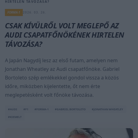
HIRTELEN TÁVOZÁSA?
FORMA-1
2026. 03. 26.
CSAK KÍVÜLRŐL VOLT MEGLEPŐ AZ
AUDI CSAPATFŐNÖKÉNEK HIRTELEN
TÁVOZÁSA?
A Japán Nagydíj lesz az első futam, amelyen nem
Jonathan Wheatley az Audi csapatfőnöke. Gabriel
Bortoleto szép emlékekkel gondol vissza a közös
időre, miközben kijelentette, őt nem érte
meglepetésként volt főnöke távozása.
#AUDI
#F1
#FORMA-1
#GABRIEL BORTOLETO
#JONATHAN WHEATLEY
#KIEMELT