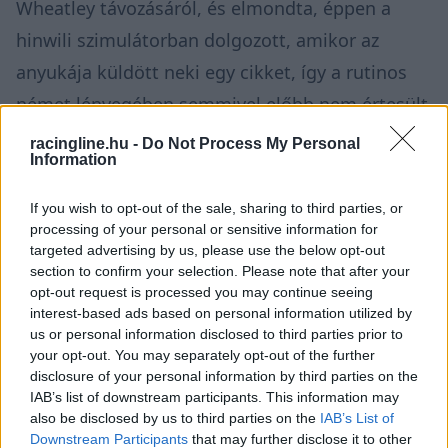
Wheatley távozásáról, és elmondta, éppen a
hinwili szimulátorban dolgozott, amikor az
anyukája küldött neki egy cikket, így a rutinos
német lényegében semmivel előbb nem értesült
a fejleményekről, mint a rajongók. Magyarán: a
racingline.hu -
Do Not Process My Personal
Information
két pilóta közül csak Bortoleto tudta előre, hogy
mi következik.
If you wish to opt-out of the sale, sharing to third parties, or
processing of your personal or sensitive information for
targeted advertising by us, please use the below opt-out
section to confirm your selection. Please note that after your
opt-out request is processed you may continue seeing
interest-based ads based on personal information utilized by
us or personal information disclosed to third parties prior to
your opt-out. You may separately opt-out of the further
disclosure of your personal information by third parties on the
IAB’s list of downstream participants. This information may
also be disclosed by us to third parties on the
IAB’s List of
Downstream Participants
that may further disclose it to other