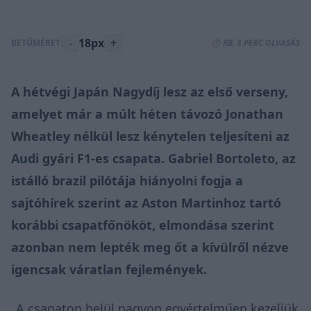
-
18px
+
BETŰMÉRET:
⏱️ KB. 3 PERC OLVASÁS
A hétvégi Japán Nagydíj lesz az első verseny,
amelyet már a
múlt héten távozó
Jonathan
Wheatley nélkül lesz kénytelen teljesíteni az
Audi gyári F1-es csapata. Gabriel Bortoleto, az
istálló brazil pilótája hiányolni fogja a
sajtóhírek szerint az Aston Martinhoz tartó
korábbi csapatfőnököt, elmondása szerint
azonban nem lepték meg őt a kívülről nézve
igencsak váratlan fejlemények.
„A csapaton belül nagyon egyértelműen kezeljük