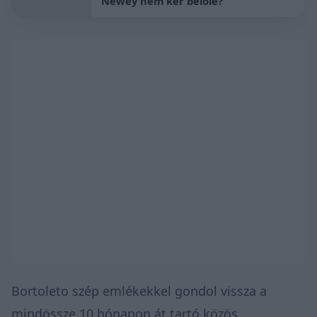
Newey nem kér belőle?
Bortoleto szép emlékekkel gondol vissza a
mindössze 10 hónapon át tartó közös