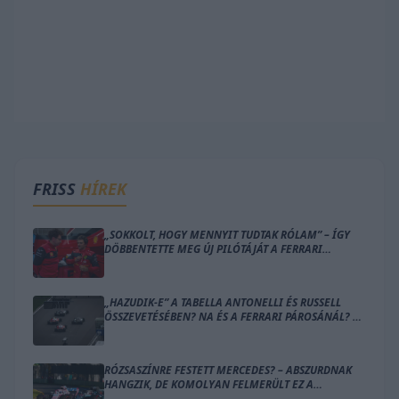
FRISS
HÍREK
„SOKKOLT, HOGY MENNYIT TUDTAK RÓLAM” – ÍGY
DÖBBENTETTE MEG ÚJ PILÓTÁJÁT A FERRARI
CSAPATFŐNÖKE
„HAZUDIK-E” A TABELLA ANTONELLI ÉS RUSSELL
ÖSSZEVETÉSÉBEN? NA ÉS A FERRARI PÁROSÁNÁL? –
ÍME A SZÁMOK
RÓZSASZÍNRE FESTETT MERCEDES? – ABSZURDNAK
HANGZIK, DE KOMOLYAN FELMERÜLT EZ A
MEGOLDÁS