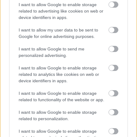
azért küzd, hogy megkapaszkodjon a Haas
I want to allow Google to enable storage
related to advertising like cookies on web or
versenyülésébe. Latifi, a Williams jelenlegi
device identifiers in apps.
pilótája viszont úgy tűnik, hogy nincs
I want to allow my user data to be sent to
versenyben. A kanadai Mexikóban azon
Google for online advertising purposes.
pletykákra reagált, miszerint az egy év kihagyás,
I want to allow Google to send me
vagy az IndyCarba való átigazolás a
personalized advertising.
valószínűsíthető opciója:
I want to allow Google to enable storage
related to analytics like cookies on web or
„Ahogy egy hete Austinban is mondtam, ez mind
device identifiers in apps.
csak pletyka. Nézem a lehetőségeket, és az
I want to allow Google to enable storage
IndyCar az egyik sorozat, amit fontolgatok, de
related to functionality of the website or app.
még nem döntöttem el semmit. Ugyanakkor, ha
I want to allow Google to enable storage
nincs olyan opció az asztalon, amit a jövő évre
related to personalization.
megfelelőnek érzek, akkor nem feltétlenül
I want to allow Google to enable storage