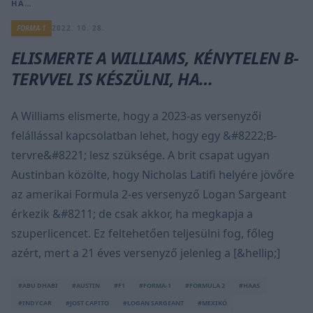
HA…
FORMA-1
2022. 10. 28.
ELISMERTE A WILLIAMS, KÉNYTELEN B-
TERVVEL IS KÉSZÜLNI, HA…
A Williams elismerte, hogy a 2023-as versenyzői
felállással kapcsolatban lehet, hogy egy &#8222;B-
tervre&#8221; lesz szüksége. A brit csapat ugyan
Austinban közölte, hogy Nicholas Latifi helyére jövőre
az amerikai Formula 2-es versenyző Logan Sargeant
érkezik &#8211; de csak akkor, ha megkapja a
szuperlicencet. Ez feltehetően teljesülni fog, főleg
azért, mert a 21 éves versenyző jelenleg a [&hellip;]
#ABU DHABI
#AUSTIN
#F1
#FORMA-1
#FORMULA 2
#HAAS
#INDYCAR
#JOST CAPITO
#LOGAN SARGEANT
#MEXIKÓ