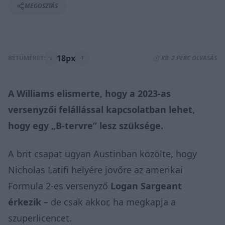
MEGOSZTÁS
-
18px
+
BETŰMÉRET:
⏱️ KB. 2 PERC OLVASÁS
A Williams
elismerte
, hogy a 2023-as
versenyzői felállással kapcsolatban lehet,
hogy egy „B-tervre” lesz szüksége.
A brit csapat ugyan Austinban közölte, hogy
Nicholas Latifi helyére jövőre az amerikai
Formula 2-es versenyző
Logan Sargeant
érkezik
– de csak akkor, ha megkapja a
szuperlicencet.