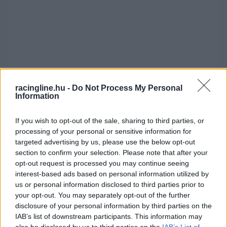
racingline.hu -
Do Not Process My Personal
„Szeretnénk, ha minél több időt töltene el az
Information
autóban, ezért adtuk neki ezt a három
If you wish to opt-out of the sale, sharing to third parties, or
szabadedzést Ugyanakkor ez extra szuperlicensz
processing of your personal or sensitive information for
pontokat is ad neki, ami sosem árt.”
targeted advertising by us, please use the below opt-out
section to confirm your selection. Please note that after your
opt-out request is processed you may continue seeing
De ha a Sargeant dolog nem sikerülne,
interest-based ads based on personal information utilized by
Capitónak van egy tartalék terve is:
us or personal information disclosed to third parties prior to
your opt-out. You may separately opt-out of the further
disclosure of your personal information by third parties on the
„Lesznek más pilóták, akiknek nem lesz
IAB’s list of downstream participants. This information may