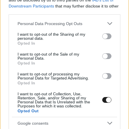
szerződése. Vannak nagyon jó pilóták, akiknek
also be disclosed by us to third parties on the
IAB’s List of
Downstream Participants
that may further disclose it to other
van szuperlicencük, tehát ez rendben lesz.”
third parties.
Please note that this website/app uses one or more Google
Personal Data Processing Opt Outs
services and may gather and store information including but
not limited to your visit or usage behaviour. You may click to
I want to opt-out of the Sharing of my
personal data.
grant or deny consent to Google and its third-party tags to
Opted In
use your data for below specified purposes in below Google
consent section.
I want to opt-out of the Sale of my
Personal Data.
Opted In
I want to opt-out of processing my
Personal Data for Targeted Advertising.
Opted In
I want to opt-out of Collection, Use,
Retention, Sale, and/or Sharing of my
Personal Data that Is Unrelated with the
Purposes for which it was collected.
Opted Out
Neveket nem mondott, de Mick Schumacher
Google consents