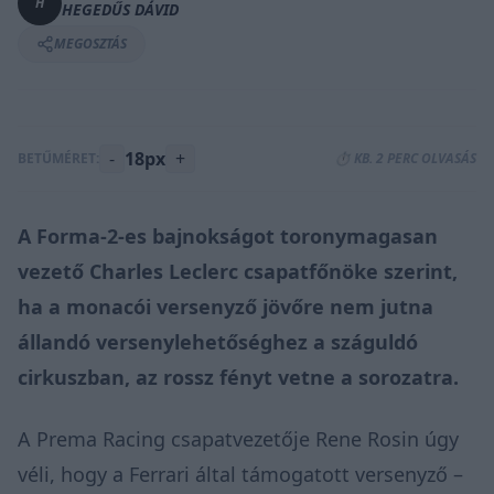
H
HEGEDŰS DÁVID
MEGOSZTÁS
-
18px
+
BETŰMÉRET:
⏱️ KB. 2 PERC OLVASÁS
A Forma-2-es bajnokságot toronymagasan
vezető Charles Leclerc csapatfőnöke szerint,
ha a monacói versenyző jövőre nem jutna
állandó versenylehetőséghez a száguldó
cirkuszban, az rossz fényt vetne a sorozatra.
A Prema Racing csapatvezetője Rene Rosin úgy
véli, hogy a Ferrari által támogatott versenyző –