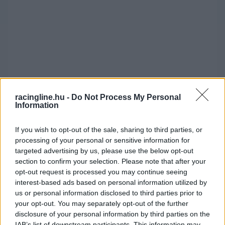
racingline.hu -
Do Not Process My Personal
A 19 éves monacói tavaly már négy szabadedzés
Information
erejéig a Haast is vezethette. Mivel a Sauber
If you wish to opt-out of the sale, sharing to third parties, or
szorosabbra fűzte az együttműködését a
processing of your personal or sensitive information for
Ferrarival, így a GP3 tavalyi bajnoka jó eséllyel
targeted advertising by us, please use the below opt-out
section to confirm your selection. Please note that after your
pályázik a svájciak egyik ülésére 2018-ra.
opt-out request is processed you may continue seeing
interest-based ads based on personal information utilized by
us or personal information disclosed to third parties prior to
Rosin két egykori versenyzőjéről is jó
your opt-out. You may separately opt-out of the further
véleménnyel van. Szerinte Pierre Gaslynak és
disclosure of your personal information by third parties on the
IAB’s list of downstream participants. This information may