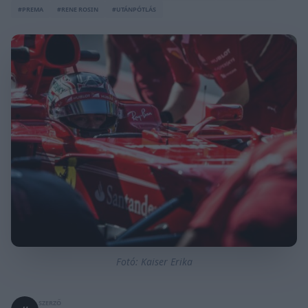
#PREMA
#RENE ROSIN
#UTÁNPÓTLÁS
Fotó: Kaiser Erika
SZERZŐ