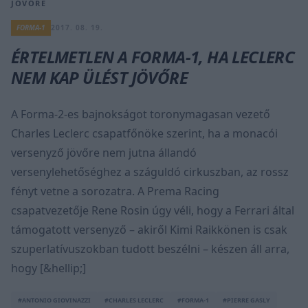
JÖVŐRE
FORMA-1
2017. 08. 19.
ÉRTELMETLEN A FORMA-1, HA LECLERC
NEM KAP ÜLÉST JÖVŐRE
A Forma-2-es bajnokságot toronymagasan vezető
Charles Leclerc csapatfőnöke szerint, ha a monacói
versenyző jövőre nem jutna állandó
versenylehetőséghez a száguldó cirkuszban, az rossz
fényt vetne a sorozatra. A Prema Racing
csapatvezetője Rene Rosin úgy véli, hogy a Ferrari által
támogatott versenyző – akiről Kimi Raikkönen is csak
szuperlatívuszokban tudott beszélni – készen áll arra,
hogy [&hellip;]
#ANTONIO GIOVINAZZI
#CHARLES LECLERC
#FORMA-1
#PIERRE GASLY