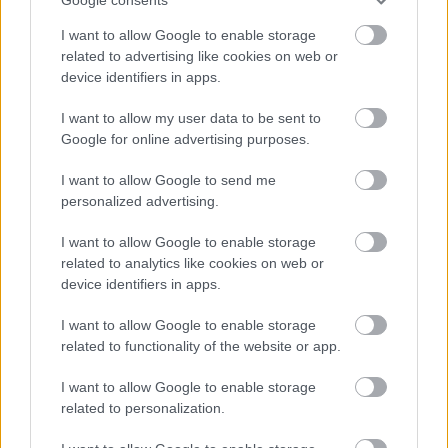
I want to allow Google to enable storage
related to advertising like cookies on web or
device identifiers in apps.
I want to allow my user data to be sent to
Google for online advertising purposes.
I want to allow Google to send me
personalized advertising.
I want to allow Google to enable storage
related to analytics like cookies on web or
device identifiers in apps.
I want to allow Google to enable storage
„Olyan pilótáknak, mint Antonio, Pierre vagy
related to functionality of the website or app.
Charles helyük van a Forma-1-ben, mert már
I want to allow Google to enable storage
rászolgáltak a bizalomra. Ahogy Charles teljesít
related to personalization.
ebben az évben az valami elképesztő,