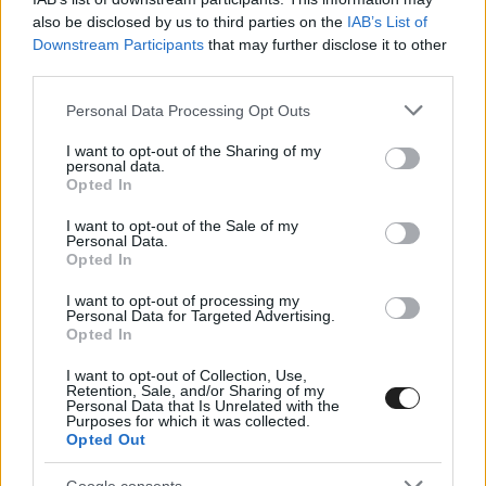
Antonio Giovinazzinak is helye van a Forma-1
also be disclosed by us to third parties on the
IAB’s List of
mezőnyében.
Downstream Participants
that may further disclose it to other
third parties.
Gasly a GP2 2016-os bajnoka jelenleg a japán
Please note that this website/app uses one or more Google
Personal Data Processing Opt Outs
services and may gather and store information including but
Super Formula bajnokságban versenyez,
not limited to your visit or usage behaviour. You may click to
I want to opt-out of the Sharing of my
personal data.
emellett pedig a Red Bull tartalékpilótája.
grant or deny consent to Google and its third-party tags to
Opted In
use your data for below specified purposes in below Google
Giovinazzi, aki második lett tavaly a
consent section.
I want to opt-out of the Sale of my
bajnokságban, a Ferrarinál tölti be a harmadik
Personal Data.
Opted In
pilóta szerepét. Ezen kívül pedig az év első két
I want to opt-out of processing my
versenyén rajthoz is állt a Sauberrel Pascal
Personal Data for Targeted Advertising.
Opted In
Wehrlein helyettesként. A szezon hátralévő
I want to opt-out of Collection, Use,
részében pedig a Haas egyik autóját fogja
Retention, Sale, and/or Sharing of my
Personal Data that Is Unrelated with the
vezetni jó néhány pénteki gyakorláson.
Purposes for which it was collected.
Opted Out
Google consents