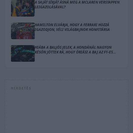
A SAJÁT SÍRJÁT ÁSNÁ MEG A MCLAREN VERSTAPPEN
LEIGAZOLÁSÁVAL?
HAMILTON ELVÁRJA, HOGY A FERRARI HOZZÁ
IGAZODJON, VÉLI VILÁGBAJNOK HONFITÁRSA
HIÁBA A BALJÓS JELEK, A HONDÁNÁL NAGYON
KÉSŐN JÖTTEK RÁ, HOGY ÓRIÁSI A BAJ AZ F1-ES
MOTORRAL
HIRDETÉS