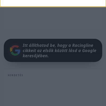
Itt állíthatod be, hogy a Racingline
cikkeit az elsők között lásd a Google
keresőjében.
HIRDETÉS