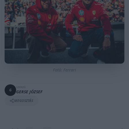
Fotó: Ferrari
SZERZŐ
G
GERSE JÓZSEF
MEGOSZTÁS