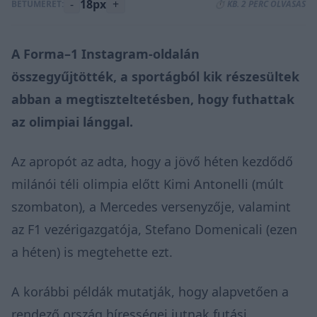
-
18px
+
BETŰMÉRET:
⏱️ KB. 2 PERC OLVASÁS
A Forma–1
Instagram-oldalán
összegyűjtötték, a sportágból kik részesültek
abban a megtiszteltetésben, hogy futhattak
az olimpiai lánggal.
Az apropót az adta, hogy a jövő héten kezdődő
milánói téli olimpia előtt Kimi Antonelli (múlt
szombaton), a Mercedes versenyzője, valamint
az F1 vezérigazgatója, Stefano Domenicali (ezen
a héten) is megtehette ezt.
A korábbi példák mutatják, hogy alapvetően a
rendező ország hírességei jutnak futási