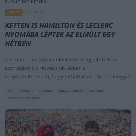
ELMÚLT EGY HÉTBEN
FORMA-1
2026. 01. 31.
KETTEN IS HAMILTON ÉS LECLERC
NYOMÁBA LÉPTEK AZ ELMÚLT EGY
HÉTBEN
A Forma–1 Instagram-oldalán összegyűjtötték, a
sportágból kik részesültek abban a
megtiszteltetésben, hogy futhattak az olimpiai lánggal.
#F1
#FORMA-1
#KIEMELT
#KIMI ANTONELLI
#OLIMPIA
#STEFANO DOMENICALI