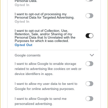
Personal Data.
Opted In
Milánóban egy korábbi autóversenyző
,
a svájci
I want to opt-out of processing my
Simona de Silvestro is elindul a monobob és a
Personal Data for Targeted Advertising.
Opted In
női páros bob versenyszámban.
I want to opt-out of Collection, Use,
Retention, Sale, and/or Sharing of my
Personal Data that Is Unrelated with the
Purposes for which it was collected.
A bejegyzés megtekintése az Instagramon
Opted Out
Google consents
The Olympic Games (@olympics) által megosztott
I want to allow Google to enable storage
bejegyzés
related to advertising like cookies on web or
device identifiers in apps.
I want to allow my user data to be sent to
Google for online advertising purposes.
I want to allow Google to send me
personalized advertising.