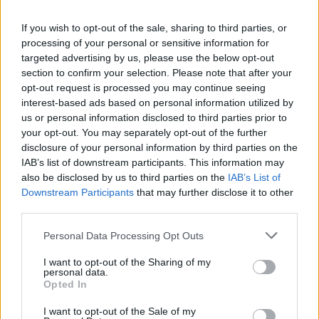
ugyanebben az évben két másik olasz pilóta,
If you wish to opt-out of the sale, sharing to third parties, or
Jarno Trulli és Luca Badoer is kapott egy-egy
processing of your personal or sensitive information for
targeted advertising by us, please use the below opt-out
etapot.
section to confirm your selection. Please note that after your
opt-out request is processed you may continue seeing
interest-based ads based on personal information utilized by
us or personal information disclosed to third parties prior to
your opt-out. You may separately opt-out of the further
disclosure of your personal information by third parties on the
IAB’s list of downstream participants. This information may
also be disclosed by us to third parties on the
IAB’s List of
Downstream Participants
that may further disclose it to other
third parties.
Please note that this website/app uses one or more Google
Personal Data Processing Opt Outs
services and may gather and store information including but
not limited to your visit or usage behaviour. You may click to
I want to opt-out of the Sharing of my
personal data.
grant or deny consent to Google and its third-party tags to
Opted In
use your data for below specified purposes in below Google
consent section.
I want to opt-out of the Sale of my