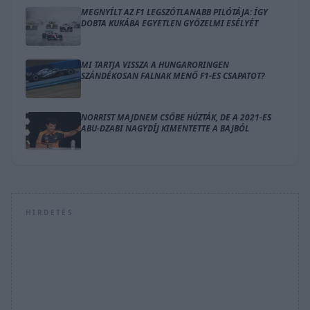
MEGNYÍLT AZ F1 LEGSZÓTLANABB PILÓTÁJA: ÍGY
DOBTA KUKÁBA EGYETLEN GYŐZELMI ESÉLYÉT
MI TARTJA VISSZA A HUNGARORINGEN
SZÁNDÉKOSAN FALNAK MENŐ F1-ES CSAPATOT?
NORRIST MAJDNEM CSŐBE HÚZTÁK, DE A 2021-ES
ABU-DZABI NAGYDÍJ KIMENTETTE A BAJBÓL
HIRDETÉS