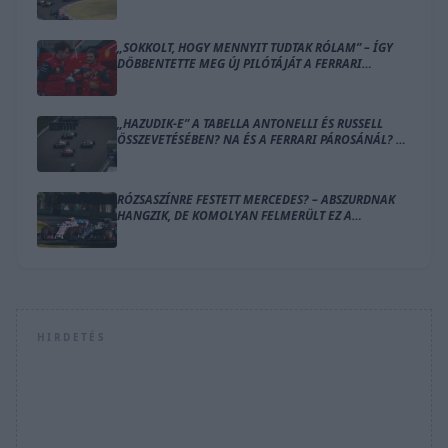
EL HELYETTÜK?
„SOKKOLT, HOGY MENNYIT TUDTAK RÓLAM” – ÍGY
DÖBBENTETTE MEG ÚJ PILÓTÁJÁT A FERRARI
CSAPATFŐNÖKE
„HAZUDIK-E” A TABELLA ANTONELLI ÉS RUSSELL
ÖSSZEVETÉSÉBEN? NA ÉS A FERRARI PÁROSÁNÁL? –
ÍME A SZÁMOK
RÓZSASZÍNRE FESTETT MERCEDES? – ABSZURDNAK
HANGZIK, DE KOMOLYAN FELMERÜLT EZ A
MEGOLDÁS
HIRDETÉS