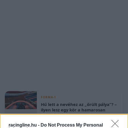
FORMA-1
Hű lett a nevéhez az „őrült pálya”? –
ilyen lesz egy kör a hamarosan
debütáló új F1-es helyszínen
racingline.hu -
Do Not Process My Personal