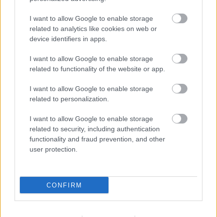
I want to allow Google to enable storage
related to analytics like cookies on web or
FORMA-1
device identifiers in apps.
Befelé, fölfelé, minden irányba dől az
F1 legújabb izgalmas kanyarja
I want to allow Google to enable storage
related to functionality of the website or app.
I want to allow Google to enable storage
A Ferrari megjelenése azért is meglepő, mert
related to personalization.
néhány napja még építkezések zajlottak a
I want to allow Google to enable storage
helyszínen: leginkább a lelátón és a paddock
related to security, including authentication
infrastruktúráin dolgoztak. Amikor a sajtó
functionality and fraud prevention, and other
user protection.
néhány képviselője nemrég ott járt, még számos
területen zajlottak a munkálatok. A forgatási
nap viszont azt bizonyítja, hogy jól haladnak a
CONFIRM
folyamatok.