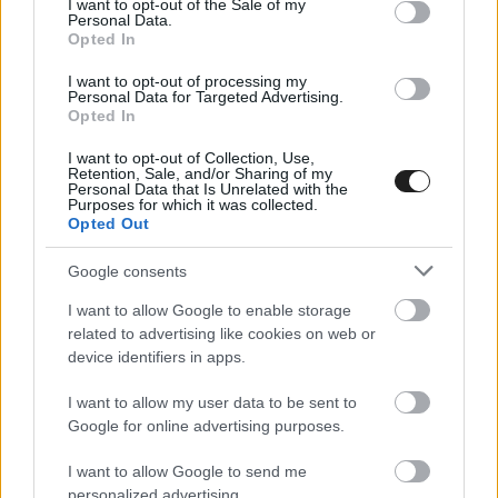
I want to opt-out of the Sale of my
egy ilyen lehetőséget, vagyis nem kizárt, hogy
Personal Data.
Opted In
már más is kifogyott belőle, másrészt utcai
I want to opt-out of processing my
pálya lévén nehéz elképzelni, hogy rendszeresek
Personal Data for Targeted Advertising.
Opted In
legyenek az ilyen rendezvények.
I want to opt-out of Collection, Use,
Retention, Sale, and/or Sharing of my
Personal Data that Is Unrelated with the
Purposes for which it was collected.
Opted Out
Google consents
I want to allow Google to enable storage
related to advertising like cookies on web or
device identifiers in apps.
I want to allow my user data to be sent to
Google for online advertising purposes.
I want to allow Google to send me
personalized advertising.