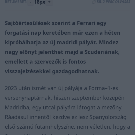
-
18px
+
BETŰMÉRET:
⏱️ KB. 2 PERC OLVASÁS
Sajtóértesülések szerint a Ferrari egy
forgatási nap keretében már ezen a héten
kipróbálhatja az új madridi pályát. Mindez
nagy előnyt jelenthet majd a Scuderiának,
emellett a szervezők is fontos
visszajelzésekkel gazdagodhatnak.
2023 után ismét van új pályája a Forma–1-es
versenynaptárnak, hiszen szeptember közepén
Madridba, egy utcai pályára látogat a mezőny.
Ráadásul innentől kezdve ez lesz Spanyolország
első számú futamhelyszíne, nem véletlen, hogy a