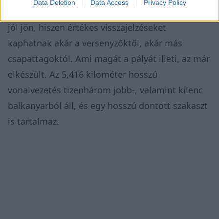
Data Deletion
Data Access
Privacy Policy
Mindez egyébként a szervezőknek is kifejezetten
jól jön, hiszen értékes visszajelzéseket
kaphatnak akár a versenyzőktől, akár más
csapattagoktól. Ami magát a pályát illeti, az már
elkészült. Az 5,416 kilométer hosszú
vonalvezetés tizenhárom jobb-, valamint kilenc
balkanyarból áll, és egy hosszú döntött szakaszt
is tartalmaz.