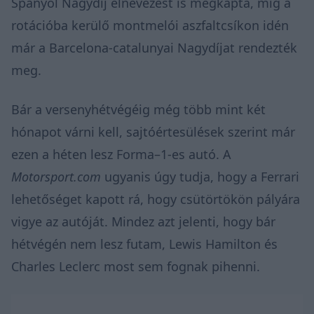
Spanyol Nagydíj elnevezést is megkapta, míg a
rotációba kerülő montmelói aszfaltcsíkon idén
már a Barcelona-catalunyai Nagydíjat rendezték
meg.
Bár a versenyhétvégéig még több mint két
hónapot várni kell, sajtóértesülések szerint már
ezen a héten lesz Forma–1-es autó. A
Motorsport.com
ugyanis úgy tudja, hogy a Ferrari
lehetőséget kapott rá, hogy csütörtökön pályára
vigye az autóját. Mindez azt jelenti, hogy bár
hétvégén nem lesz futam, Lewis Hamilton és
Charles Leclerc most sem fognak pihenni.