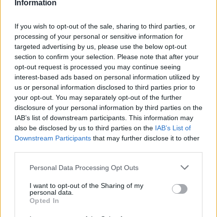
Information
Az esemény hivatalosan egy forgatási nap lesz,
If you wish to opt-out of the sale, sharing to third parties, or
amelynek során a két pilóta a szabályok szerint
processing of your personal or sensitive information for
összesen 200 kilométert tehet meg. Bár ezalatt
targeted advertising by us, please use the below opt-out
section to confirm your selection. Please note that after your
csak a Pirellinek az erre kijelölt gumijait
opt-out request is processed you may continue seeing
használhatják, mivel az SF-26-ost, vagyis az idei
interest-based ads based on personal information utilized by
us or personal information disclosed to third parties prior to
autót fogják pályára vinni, így is értékes
your opt-out. You may separately opt-out of the further
adatokat nyerhetnek a futamhétvégére
disclosure of your personal information by third parties on the
IAB’s list of downstream participants. This information may
vonatkozóan.
also be disclosed by us to third parties on the
IAB’s List of
Downstream Participants
that may further disclose it to other
Mindez pedig nagy előnyt jelenthet a riválisokkal
third parties.
szemben. Bár a Cadillacen kívül elméletileg
Please note that this website/app uses one or more Google
Personal Data Processing Opt Outs
services and may gather and store information including but
minden csapatnak van még forgatási napja, de
not limited to your visit or usage behaviour. You may click to
I want to opt-out of the Sharing of my
personal data.
ezzel két probléma is van. Egyrészt az istállók
grant or deny consent to Google and its third-party tags to
Opted In
use your data for below specified purposes in below Google
nem mindig jelentik be, hogy felhasználtak egy-
consent section.