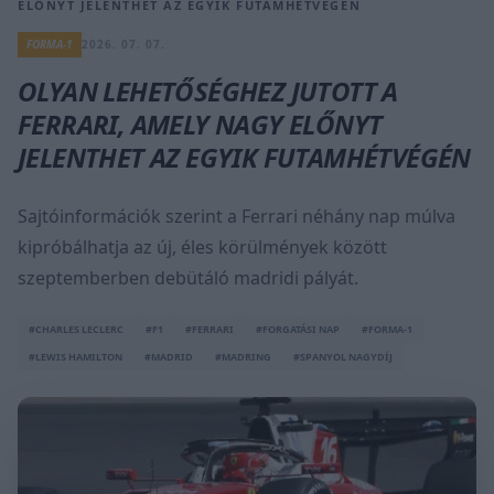
ELŐNYT JELENTHET AZ EGYIK FUTAMHÉTVÉGÉN
FORMA-1
2026. 07. 07.
OLYAN LEHETŐSÉGHEZ JUTOTT A
FERRARI, AMELY NAGY ELŐNYT
JELENTHET AZ EGYIK FUTAMHÉTVÉGÉN
Sajtóinformációk szerint a Ferrari néhány nap múlva
kipróbálhatja az új, éles körülmények között
szeptemberben debütáló madridi pályát.
#CHARLES LECLERC
#F1
#FERRARI
#FORGATÁSI NAP
#FORMA-1
#LEWIS HAMILTON
#MADRID
#MADRING
#SPANYOL NAGYDÍJ