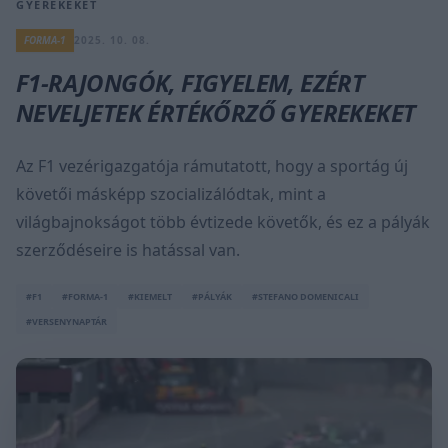
GYEREKEKET
FORMA-1
2025. 10. 08.
F1-RAJONGÓK, FIGYELEM, EZÉRT
NEVELJETEK ÉRTÉKŐRZŐ GYEREKEKET
Az F1 vezérigazgatója rámutatott, hogy a sportág új
követői másképp szocializálódtak, mint a
világbajnokságot több évtizede követők, és ez a pályák
szerződéseire is hatással van.
#F1
#FORMA-1
#KIEMELT
#PÁLYÁK
#STEFANO DOMENICALI
#VERSENYNAPTÁR