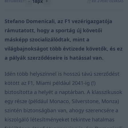
-
18px
+
BETŰMÉRET:
⏱️ KB. 2 PERC OLVASÁS
Stefano Domenicali, az F1 vezérigazgatója
rámutatott, hogy a sportág új követői
másképp szocializálódtak, mint a
világbajnokságot több évtizede követők, és ez
a pályák szerződéseire is hatással van.
Idén több helyszínnel is hosszú távú szerződést
kötött az F1, Miami például 2041-ig (!)
biztosította a helyét a naptárban. A klasszikusok
egy része (például Monaco, Silverstone, Monza)
szintén biztonságban van, ahogy szerencsére a
kiszolgáló létesítményeket tekintve hatalmas