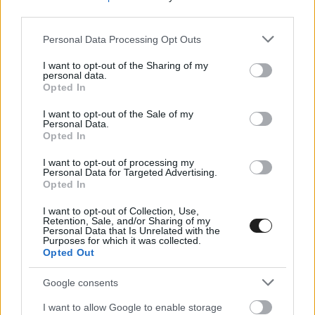
verseny Monte Carlóban vagy Las Vegasban van.
third parties.
Emiatt a hagyományok nem számítanak
Please note that this website/app uses one or more Google
Personal Data Processing Opt Outs
alapvető elemeknek. A történelmet
services and may gather and store information including but
not limited to your visit or usage behaviour. You may click to
I want to opt-out of the Sharing of my
megalapozott jövőképpel kell továbbvinni, ami
personal data.
grant or deny consent to Google and its third-party tags to
Opted In
lehetővé teszi, hogy beruházásokat lehessen
use your data for below specified purposes in below Google
consent section.
végrehajtani az infrastruktúrával, hogy
I want to opt-out of the Sale of my
Personal Data.
mindegyik szurkolói szint számára
Opted In
szolgáltatásokat lehessen biztosítani, és hogy a
I want to opt-out of processing my
Personal Data for Targeted Advertising.
naptárban lévő mindegyik ország pályája
Opted In
rendben legyen anyagilag.”
I want to opt-out of Collection, Use,
Retention, Sale, and/or Sharing of my
Personal Data that Is Unrelated with the
Purposes for which it was collected.
Az általa elmondottak beleillenek a
Opted Out
“megváltozott tartalomfogyasztási szokások”
Google consents
frázisába, de joggal merül fel a kérdés, a
I want to allow Google to enable storage
dollárkötegeket leszámítva mennyire jó, hogy az