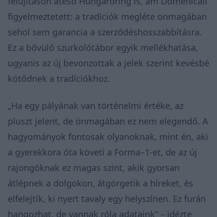
felújításon áteső Hungaroring is, ám Domenicali
figyelmeztetett: a tradíciók megléte önmagában
sehol sem garancia a szerződéshosszabbításra.
Ez a bővülő szurkolótábor egyik mellékhatása,
ugyanis az új bevonzottak a jelek szerint kevésbé
kötődnek a tradíciókhoz.
„Ha egy pályának van történelmi értéke, az
pluszt jelent, de önmagában ez nem elegendő. A
hagyományok fontosak olyanoknak, mint én, aki
a gyerekkora óta követi a Forma–1-et, de az új
rajongóknak ez magas szint, akik gyorsan
átlépnek a dolgokon, átgörgetik a híreket, és
elfelejtik, ki nyert tavaly egy helyszínen. Ez furán
hangozhat, de vannak róla adataink” – idézte