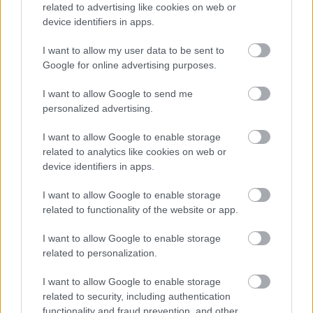
related to advertising like cookies on web or
ilyen gondolkodású nézők határozzák meg az F1
device identifiers in apps.
jövőjének irányvonalát, fontosabb-e a
I want to allow my user data to be sent to
mennyiség, mint a minőség. Nyilván a
Google for online advertising purposes.
történelmi örökségnek önmagában valóban
I want to allow Google to send me
nem kell garantálni egy pályának a
personalized advertising.
szerződéshosszabbítást, ugyanakkor az sem
I want to allow Google to enable storage
véletlen, hogy ezek azok a helyszínek, amelyek
related to analytics like cookies on web or
device identifiers in apps.
rosszabb időkben, csökkenő globális érdeklődés
I want to allow Google to enable storage
mellett is alappillérei voltak a bajnokságnak –
related to functionality of the website or app.
amikor egyszer ismét lejtmenet jön, rájuk
I want to allow Google to enable storage
biztosan lehet majd támaszkodni, ha megőrzik a
related to personalization.
helyüket a naptárban.
I want to allow Google to enable storage
related to security, including authentication
Domenicali saját szülővárosának pályája, Imola
functionality and fraud prevention, and other