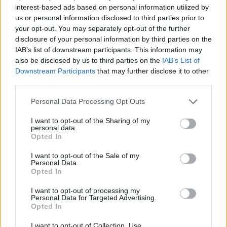
kellett ismét beküldeni a biztonsági autót. A
interest-based ads based on personal information utilized by
us or personal information disclosed to third parties prior to
négyszeres F1-es futamgyőztes szavai alapján
your opt-out. You may separately opt-out of the further
disclosure of your personal information by third parties on the
elsősorban Hülkenbergre volt dühös, és
IAB’s list of downstream participants. This information may
kijelentette, a pálya azon szakaszán számítani
also be disclosed by us to third parties on the
IAB’s List of
Downstream Participants
that may further disclose it to other
kell a tumultusra.
third parties.
Please note that this website/app uses one or more Google
Personal Data Processing Opt Outs
services and may gather and store information including but
not limited to your visit or usage behaviour. You may click to
I want to opt-out of the Sharing of my
personal data.
grant or deny consent to Google and its third-party tags to
Opted In
use your data for below specified purposes in below Google
consent section.
I want to opt-out of the Sale of my
Personal Data.
Opted In
I want to opt-out of processing my
Personal Data for Targeted Advertising.
Opted In
I want to opt-out of Collection, Use,