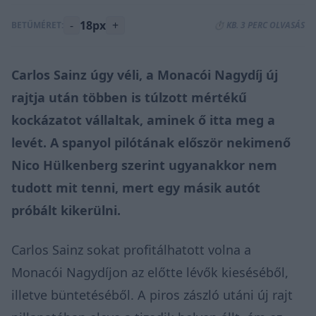
-
18px
+
BETŰMÉRET:
⏱️ KB. 3 PERC OLVASÁS
Carlos Sainz úgy véli, a Monacói Nagydíj új
rajtja után többen is túlzott mértékű
kockázatot vállaltak, aminek ő itta meg a
levét. A spanyol pilótának először nekimenő
Nico Hülkenberg szerint ugyanakkor nem
tudott mit tenni, mert egy másik autót
próbált kikerülni.
Carlos Sainz sokat profitálhatott volna a
Monacói Nagydíjon az előtte lévők kieséséből,
illetve büntetéséből. A piros zászló utáni új rajt