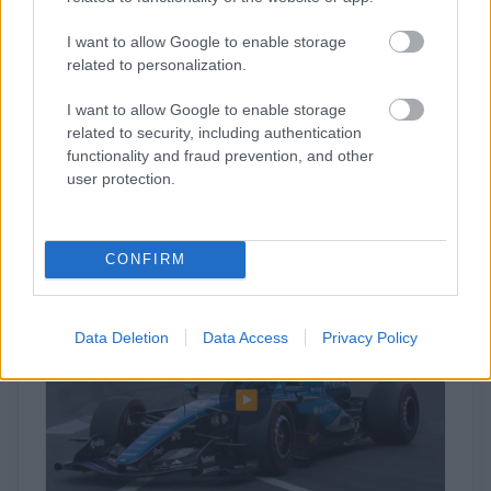
&#8222;It&#8217;s just stupid&#8221; 📻
I want to allow Google to enable storage
related to personalization.
Contact for Carlos Sainz TWICE on the race
I want to allow Google to enable storage
restart in Monaco put him out of the race!
related to security, including authentication
😢#F1 #MonacoGP
functionality and fraud prevention, and other
user protection.
CONFIRM
Data Deletion
Data Access
Privacy Policy
▶