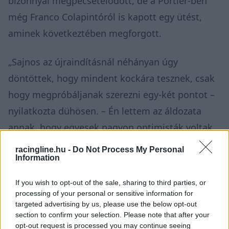
bizonnyal megpecsételődött, de a Portier-ben
még Franco Colapintóról is kapott egy ütést,
aminek következtében megforgott.
„Sajnos az újraindításnál néhányan úgy
döntöttek, hogy mindent kockára tesznek, csak
hogy megpróbáljanak szerezni egy-két pontot –
nyilatkozta
dühösen. – Én lettem az áldozata
annak, hogy egyesek nagyon optimisták voltak,
és olyan hibát követtek el, amely őszintén szólva
racingline.hu -
Do Not Process My Personal
Information
súrolja az elfogadhatatlanság határát.”
If you wish to opt-out of the sale, sharing to third parties, or
Sainz a megforgás után már nem is próbálta
processing of your personal or sensitive information for
folytatni a versenyt, pusztán annyit tudott tenni,
targeted advertising by us, please use the below opt-out
section to confirm your selection. Please note that after your
hogy kigurult a bukótérbe, így legalább nem
opt-out request is processed you may continue seeing