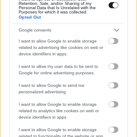
Retention, Sale, and/or Sharing of my
Personal Data that Is Unrelated with the
Purposes for which it was collected.
Opted Out
„Monacóban minden évben torlódás alakul ki a
Google consents
hatos kanyar előtt, el kell venni a gázt, és az
I want to allow Google to enable storage
ember tudja, hogy neki fog menni az egyik
related to advertising like cookies on web or
device identifiers in apps.
előtte lévő autónak, mert mindenki próbál
átjutni azon a kanyaron – fogalmazott. – Szóval
I want to allow my user data to be sent to
Google for online advertising purposes.
nehezen érthető, hogy ennyi tapasztalattal
I want to allow Google to send me
miként tudunk mégis ilyen hibát elkövetni, és
personalized advertising.
hogyan szúrhatja el a versenyemet valaki,
I want to allow Google to enable storage
bármiért is küzdjön.”
related to analytics like cookies on web or
device identifiers in apps.
I want to allow Google to enable storage
Formula 1
@F1
related to functionality of the website or app.