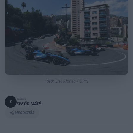
Fotó: Eric Alonso / DPPI
SZERZŐ
S
SEBŐK MÁTÉ
MEGOSZTÁS