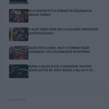
EZ IS SEGÍTHETETT A FERRARI PILÓTÁJÁNAK AZ
IMOLAI TŰZBEN
A SAJÁT SÍRJÁT ÁSNÁ MEG A MCLAREN VERSTAPPEN
LEIGAZOLÁSÁVAL?
HAMILTON ELVÁRJA, HOGY A FERRARI HOZZÁ
IGAZODJON, VÉLI VILÁGBAJNOK HONFITÁRSA
HIÁBA A BALJÓS JELEK, A HONDÁNÁL NAGYON
KÉSŐN JÖTTEK RÁ, HOGY ÓRIÁSI A BAJ AZ F1-ES
MOTORRAL
HIRDETÉS