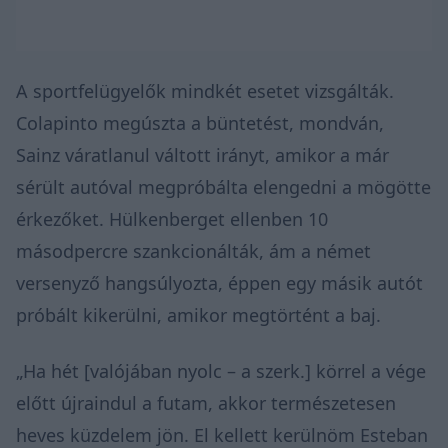
A sportfelügyelők mindkét esetet vizsgálták.
Colapinto megúszta a büntetést, mondván,
Sainz váratlanul váltott irányt, amikor a már
sérült autóval megpróbálta elengedni a mögötte
érkezőket. Hülkenberget ellenben 10
másodpercre szankcionálták, ám a német
versenyző hangsúlyozta, éppen egy másik autót
próbált kikerülni, amikor megtörtént a baj.
„Ha hét [valójában nyolc – a szerk.] körrel a vége
előtt újraindul a futam, akkor természetesen
heves küzdelem jön. El kellett kerülnöm Esteban