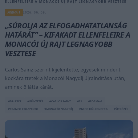
ELLENFELEIRE A MONACÓI ÚJ RAJT LEGNAGYOBB VESZTESE
FORMA-1
2026. 06. 09.
„SÚROLJA AZ ELFOGADHATATLANSÁG
HATÁRÁT” – KIFAKADT ELLENFELEIRE A
MONACÓI ÚJ RAJT LEGNAGYOBB
VESZTESE
Carlos Sainz szerint kijelentette, egyesek mindent
kockára ttetek a Monacói Nagydíj újraindítása után,
aminek ő látta kárát.
#BALESET
#BÜNTETÉS
#CARLOS SAINZ
#F1
#FORMA-1
#FRANCO COLAPINTO
#MONACÓI NAGYDÍJ
#NICO HÜLKENBERG
#ÜTKÖZÉS