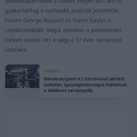
pillanatában eleve a tizedik helyen állt, ám ez
gyakorlatilag a nyolcadik pozíciót jelentette,
hiszen George Russellt és Pierre Gaslyt is
szankcionálták. Végül azonban a pontszerzés
helyett kiesés lett a vége a 31 éves versenyző
számára.
FORMA-1
Mindenki pont 0,1 km/órával sértett
szabályt, igazságtalanságot kiáltanak
a döbbent versenyzők