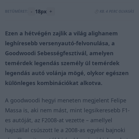
-
18px
+
BETŰMÉRET:
⏱️ KB. 4 PERC OLVASÁS
Ezen a hétvégén zajlik a világ alighanem
leghíresebb versenyautó-felvonulása, a
Goodwoodi Sebességfesztivál, amelyen
temérdek legendás személy ül temérdek
legendás autó volánja mögé, olykor egészen
különleges kombinációkat alkotva.
A goodwoodi hegyi meneten megjelent Felipe
Massa is, aki nem mást, mint legsikeresebb F1-
es autóját, az F2008-at vezette – amellyel
hajszállal csúszott le a 2008-as egyéni bajnoki