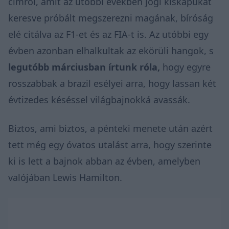
címről, amit az utóbbi években jogi kiskapukat
keresve próbált megszerezni magának, bíróság
elé citálva az F1-et és az FIA-t is. Az utóbbi egy
évben azonban elhalkultak az ekörüli hangok, s
legutóbb márciusban írtunk róla,
hogy egyre
rosszabbak a brazil esélyei arra, hogy lassan két
évtizedes késéssel világbajnokká avassák.
Biztos, ami biztos, a pénteki menete után azért
tett még egy óvatos utalást arra, hogy szerinte
ki is lett a bajnok abban az évben, amelyben
valójában Lewis Hamilton.