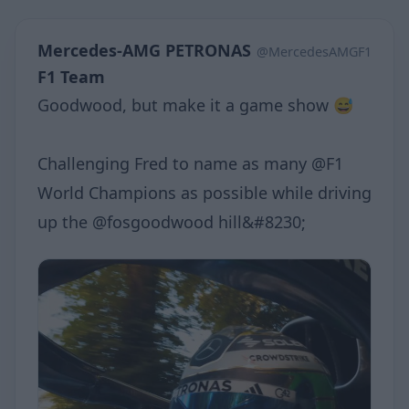
Mercedes-AMG PETRONAS
@MercedesAMGF1
F1 Team
Goodwood, but make it a game show 😅
Challenging Fred to name as many @F1
World Champions as possible while driving
up the @fosgoodwood hill&#8230;