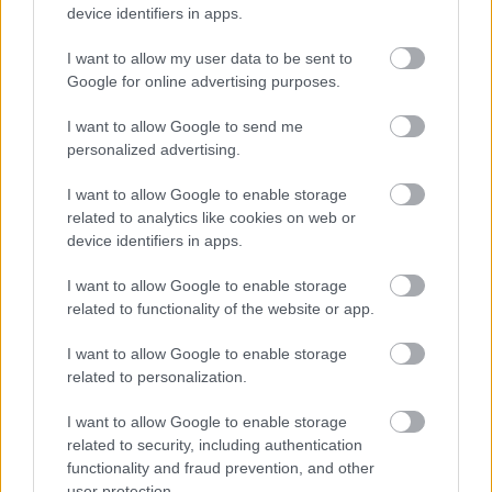
device identifiers in apps.
I want to allow my user data to be sent to
Goodwood FOS
@fosgoodwood
Google for online advertising purposes.
You can't talk about #F1 history without
I want to allow Google to send me
paying homage to the thunderous
personalized advertising.
#AlfaRomeo 158 Alfetta. In the early years
I want to allow Google to enable storage
of the World Championship, this machine
related to analytics like cookies on web or
device identifiers in apps.
chalked-up 47 wins from 55 grands prix
entered and was piloted by a flurry of
I want to allow Google to enable storage
related to functionality of the website or app.
legendary drivers including Giuseppe
I want to allow Google to enable storage
Farina,…
related to personalization.
I want to allow Google to enable storage
related to security, including authentication
functionality and fraud prevention, and other
user protection.