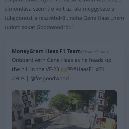
elmondása szerint ő volt az, aki meggyőzte a
tulajdonost a részvételről, noha Gene Haas „nem
tudott sokat Goodwoodról.”
MoneyGram Haas F1 Team
@HaasF1Team
Onboard with Gene Haas as he heads up
the hill in the VF-23 🙌🏁#HaasF1 #F1
#FOS | @fosgoodwood