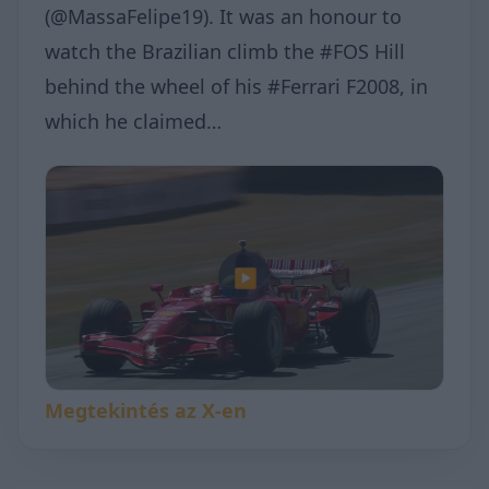
(@MassaFelipe19). It was an honour to
watch the Brazilian climb the #FOS Hill
behind the wheel of his #Ferrari F2008, in
which he claimed…
▶
Megtekintés az X-en