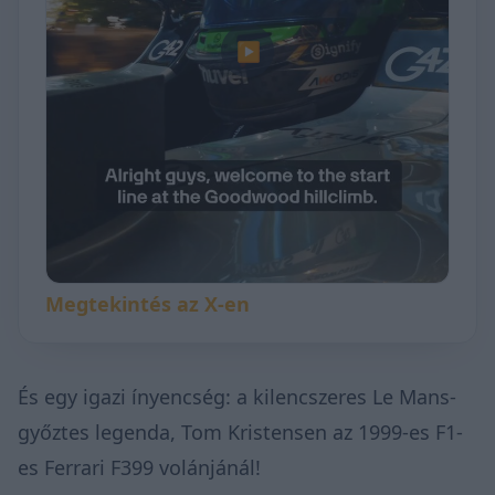
▶
Megtekintés az X-en
És egy igazi ínyencség: a kilencszeres Le Mans-
győztes legenda, Tom Kristensen az 1999-es F1-
es Ferrari F399 volánjánál!