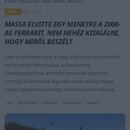
NEHÉZ KITALÁLNI, HOGY MIRŐL BESZÉLT
FORMA-1
2025. 07. 12.
MASSA ELVITTE EGY MENETRE A 2008-
AS FERRARIT, NEM NEHÉZ KITALÁLNI,
HOGY MIRŐL BESZÉLT
Ezen a hétvégén zajlik a világ alighanem leghíresebb
versenyautó-felvonulása, a Goodwoodi
Sebességfesztivál, amelyen temérdek legendás
személy ül temérdek legendás autó volánja mögé,
olykor egészen különleges kombinációkat alkotva.
#F1
#FELIPE MASSA
#FORMA-1
#GOODWOOD
#KIEMELT