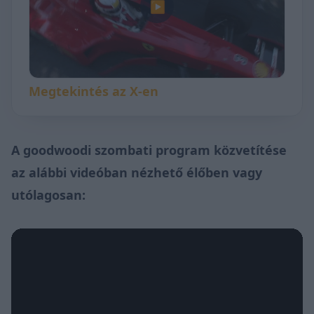
▶
Megtekintés az X-en
A goodwoodi szombati program közvetítése
az alábbi videóban nézhető élőben vagy
utólagosan: