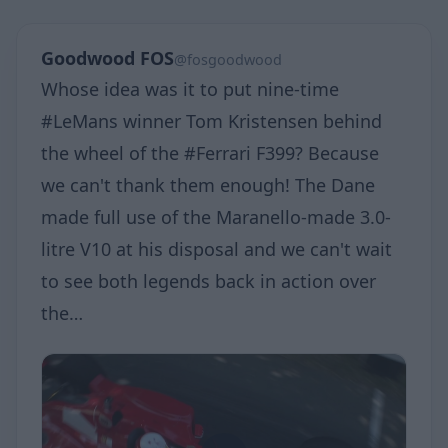
Goodwood FOS
@fosgoodwood
Whose idea was it to put nine-time
#LeMans winner Tom Kristensen behind
the wheel of the #Ferrari F399? Because
we can't thank them enough! The Dane
made full use of the Maranello-made 3.0-
litre V10 at his disposal and we can't wait
to see both legends back in action over
the…