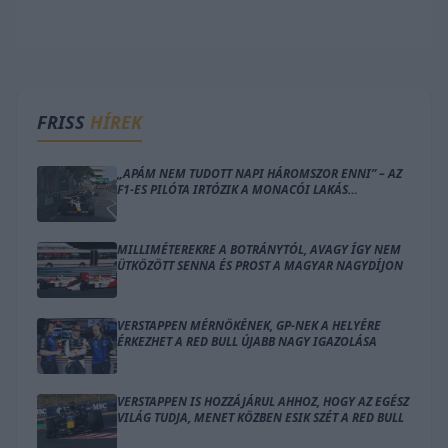
FRISS
HÍREK
„APÁM NEM TUDOTT NAPI HÁROMSZOR ENNI” – AZ
F1-ES PILÓTA IRTÓZIK A MONACÓI LAKÁS
GONDOLATÁTÓL
MILLIMÉTEREKRE A BOTRÁNYTÓL, AVAGY ÍGY NEM
ÜTKÖZÖTT SENNA ÉS PROST A MAGYAR NAGYDÍJON
VERSTAPPEN MÉRNÖKÉNEK, GP-NEK A HELYÉRE
ÉRKEZHET A RED BULL ÚJABB NAGY IGAZOLÁSA
VERSTAPPEN IS HOZZÁJÁRUL AHHOZ, HOGY AZ EGÉSZ
VILÁG TUDJA, MENET KÖZBEN ESIK SZÉT A RED BULL