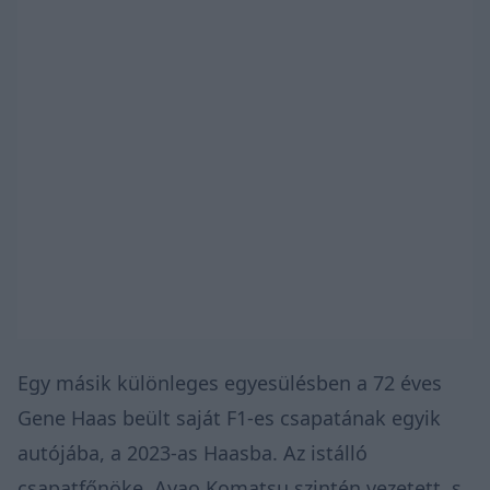
Egy másik különleges egyesülésben a 72 éves
Gene Haas beült saját F1-es csapatának egyik
autójába, a 2023-as Haasba. Az istálló
csapatfőnöke, Ayao Komatsu szintén vezetett, s