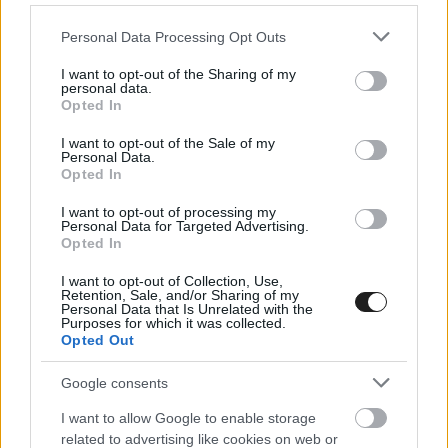
Please note that this website/app uses one or more Google
Personal Data Processing Opt Outs
services and may gather and store information including but
not limited to your visit or usage behaviour. You may click to
I want to opt-out of the Sharing of my
personal data.
grant or deny consent to Google and its third-party tags to
Opted In
use your data for below specified purposes in below Google
consent section.
I want to opt-out of the Sale of my
Personal Data.
Opted In
I want to opt-out of processing my
Personal Data for Targeted Advertising.
Opted In
Az évben, amelyben fennállása 75. évfordulóját
I want to opt-out of Collection, Use,
Retention, Sale, and/or Sharing of my
ünnepli az F1, nem maradhatott ki a goodwoodi
Personal Data that Is Unrelated with the
Purposes for which it was collected.
száguldásból az Alfa Romeo 158 Alfetta, az 50-es
Opted Out
évek sikerhalmozó versenyautója, amely többek
Google consents
között az első Forma–1-es világbajnoki futamot
I want to allow Google to enable storage
is megnyerte Silverstone-ban.
related to advertising like cookies on web or