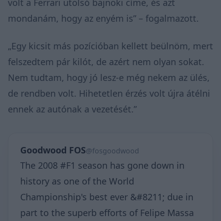
volt a Ferrari utolsó bajnoki címe, és azt
mondanám, hogy az enyém is” – fogalmazott.
„Egy kicsit más pozícióban kellett beülnöm, mert
felszedtem pár kilót, de azért nem olyan sokat.
Nem tudtam, hogy jó lesz-e még nekem az ülés,
de rendben volt. Hihetetlen érzés volt újra átélni
ennek az autónak a vezetését.”
Goodwood FOS
@fosgoodwood
The 2008 #F1 season has gone down in
history as one of the World
Championship's best ever &#8211; due in
part to the superb efforts of Felipe Massa