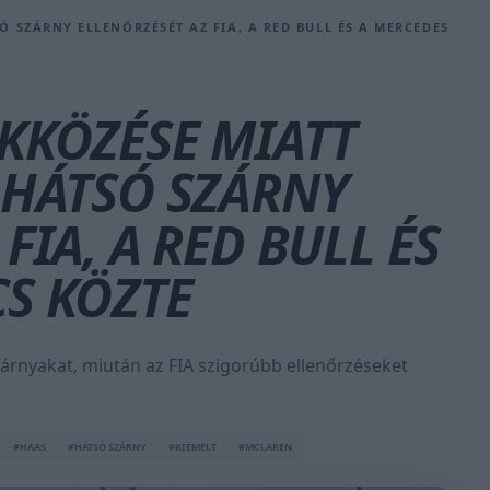
Ó SZÁRNY ELLENŐRZÉSÉT AZ FIA, A RED BULL ÉS A MERCEDES
KKÖZÉSE MIATT
 HÁTSÓ SZÁRNY
FIA, A RED BULL ÉS
S KÖZTE
zárnyakat, miután az FIA szigorúbb ellenőrzéseket
#HAAS
#HÁTSÓ SZÁRNY
#KIEMELT
#MCLAREN