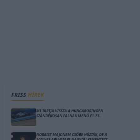
FRISS
HÍREK
MI TARTJA VISSZA A HUNGARORINGEN
SZÁNDÉKOSAN FALNAK MENŐ F1-ES
CSAPATOT?
NORRIST MAJDNEM CSŐBE HÚZTÁK, DE A
2021-ES ABU-DZABI NAGYDÍJ KIMENTETTE