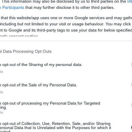
. This information may also be disclosed by us to third parties on the
IA
om az FIA által a Kínai Nagydíjtól szigorított,
Participants
that may further disclose it to other third parties.
léses tesztekkel kapcsolatban. Mint arról
 that this website/app uses one or more Google services and may gath
ztrál Nagydíjon látottak miatt az idei második
including but not limited to your visit or usage behaviour. You may click 
 to Google and its third-party tags to use your data for below specifi
t támaszt a hátsó szárnyakkal szemben,
ogle consent section.
 mostantól a statikus tesztek során, 75 kg-os
l Data Processing Opt Outs
 csak 0,75 mm-rel szabad megnőjön a rés, a
r csak 0,5 mm lehet.
o opt-out of the Sharing of my personal data.
In
o opt-out of the Sale of my Personal Data.
In
llenére nem változtat a hátsó szárnyán
to opt-out of processing my Personal Data for Targeted
ing.
In
o opt-out of Collection, Use, Retention, Sale, and/or Sharing
ersonal Data that Is Unrelated with the Purposes for which it
lected.