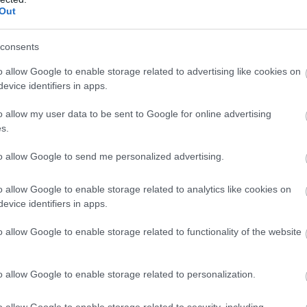
Out
consents
o allow Google to enable storage related to advertising like cookies on
evice identifiers in apps.
o allow my user data to be sent to Google for online advertising
s.
to allow Google to send me personalized advertising.
o allow Google to enable storage related to analytics like cookies on
evice identifiers in apps.
az FIA nagyfelbontású fedélzeti kamerái
o allow Google to enable storage related to functionality of the website
at szárnya is extrém módon hajlik. Miközben az
e-Race úgy tudja
, hogy különösen négy csapat
o allow Google to enable storage related to personalization.
k pedig a McLaren, a Ferrari, az Alpine és a Haas.
o allow Google to enable storage related to security, including