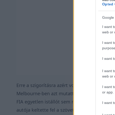
Opted 
Google 
I want t
web or d
I want t
purpose
I want 
I want t
web or d
Erre a szigorításra azért volt szükség, mert 
I want t
or app.
Melbourne-ben azt mutatták, hogy több csap
FIA egyetlen istállót sem nevezett meg,
a Th
I want t
autója keltette fel a szövetség figyelmét, eze
I want t