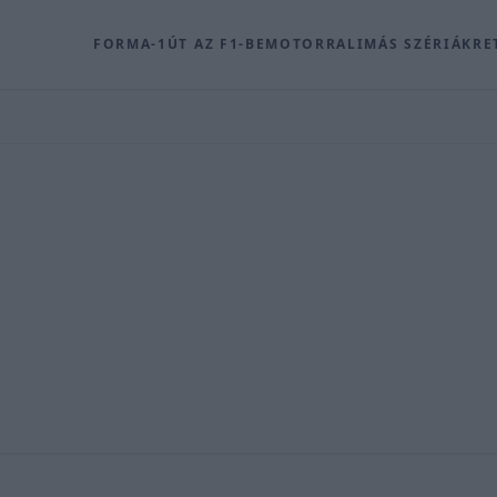
FORMA-1
ÚT AZ F1-BE
MOTOR
RALI
MÁS SZÉRIÁK
RE