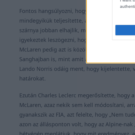
authenti
Fontos hangsúlyozni, hogy ők sem sértették m
mindegyikük teljesítette, ám a jelek szerin
szárnya jobban elhajlik, mint a riválisoké. A 
igyekeztek leszögezni, hogy nem kell módosít
McLaren pedig azt is közölte, hogy ugyanazt a
Sanghajban is, mint amit a bahreini teszten é
Lando Norris odáig ment, hogy kijelentette, 
határokat.
Ezután Charles Leclerc megerősítette, hogy a
McLaren, azaz nekik sem kell módosítani, arra
gyanakszik az FIA, azt felelte, hogy „Nem t
azon az állásponton volt, hogy az Alpine-nak „
hétvégén meglátjuk, hogy mit eredményez, a 