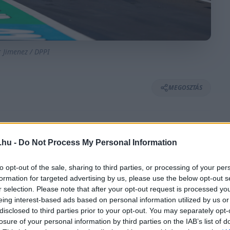
r Jimenez / DPPI
MEGOSZTÁS
.hu -
Do Not Process My Personal Information
⏱️ KB. 4 PERC OLVASÁS
to opt-out of the sale, sharing to third parties, or processing of your per
sapat, amelynek hátsó szárnya miatt a Kínai
formation for targeted advertising by us, please use the below opt-out s
r selection. Please note that after your opt-out request is processed y
tt be az FIA. Miközben nem is a szárny
eing interest-based ads based on personal information utilized by us or
disclosed to third parties prior to your opt-out. You may separately opt-
losure of your personal information by third parties on the IAB’s list of