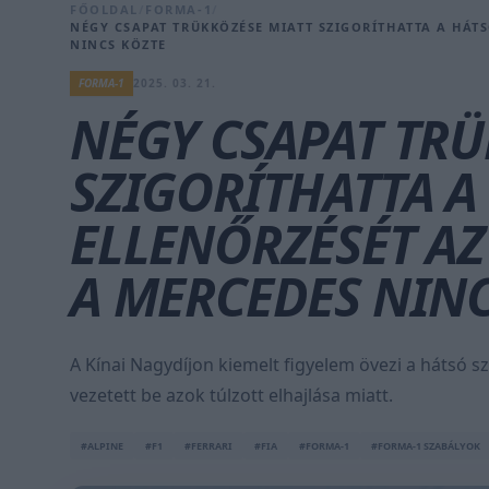
FŐOLDAL
/
FORMA-1
/
NÉGY CSAPAT TRÜKKÖZÉSE MIATT SZIGORÍTHATTA A HÁTS
NINCS KÖZTE
FORMA-1
2025. 03. 21.
NÉGY CSAPAT TRÜ
SZIGORÍTHATTA A
ELLENŐRZÉSÉT AZ 
A MERCEDES NINC
A Kínai Nagydíjon kiemelt figyelem övezi a hátsó s
vezetett be azok túlzott elhajlása miatt.
#ALPINE
#F1
#FERRARI
#FIA
#FORMA-1
#FORMA-1 SZABÁLYOK