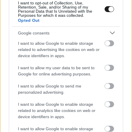
I want to opt-out of Collection, Use,
Retention, Sale, and/or Sharing of my
Én abban a hiszemben voltam, hogy ez a
Personal Data that Is Unrelated with the
Purposes for which it was collected.
jövőbeli fejlődésemet szolgálja, hogy
Opted Out
megértsem az autót. Úgyhogy örömmel
Google consents
vezettem ilyen beállítással, de aztán azt a
I want to allow Google to enable storage
teljesítményt tulajdonképpen arra használták
related to advertising like cookies on web or
fel, hogy lefokozzanak a csapatból.”
device identifiers in apps.
I want to allow my user data to be sent to
Azt Lawson sem vitatja, hogy nem sikerült jól az
Google for online advertising purposes.
első két hétvégéje a Red Bull színeiben, de kitart
I want to allow Google to send me
amellett, hogy ha tudja, hogy két futam után is
personalized advertising.
elküldhetik, akkor másként csinált volna
I want to allow Google to enable storage
bizonyos dolgokat.
related to analytics like cookies on web or
device identifiers in apps.
I want to allow Google to enable storage