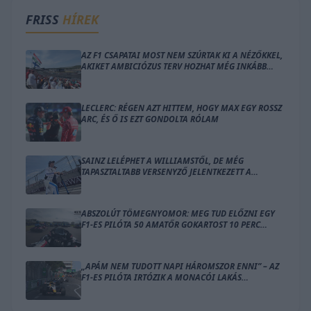
FRISS
HÍREK
AZ F1 CSAPATAI MOST NEM SZÚRTAK KI A NÉZŐKKEL,
AKIKET AMBICIÓZUS TERV HOZHAT MÉG INKÁBB
LÁZBA
LECLERC: RÉGEN AZT HITTEM, HOGY MAX EGY ROSSZ
ARC, ÉS Ő IS EZT GONDOLTA RÓLAM
SAINZ LELÉPHET A WILLIAMSTŐL, DE MÉG
TAPASZTALTABB VERSENYZŐ JELENTKEZETT A
HELYÉRE
ABSZOLÚT TÖMEGNYOMOR: MEG TUD ELŐZNI EGY
F1-ES PILÓTA 50 AMATŐR GOKARTOST 10 PERC
ALATT?
„APÁM NEM TUDOTT NAPI HÁROMSZOR ENNI” – AZ
F1-ES PILÓTA IRTÓZIK A MONACÓI LAKÁS
GONDOLATÁTÓL