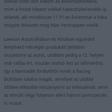
sokkal több időt kapott az alkalmazkodásra,
mint a hozzá képest sokkal tapasztalatlanabb új-
zélandi, aki mindössze 11 F1-es futammal a háta
mögött érkezett meg Max Verstappen mellé.
Lawson Ausztráliában és Kínában egyaránt
felejthető hétvégét produkált (előbbin
összetörte az autót, utóbbin pedig a 12. helyen
már célba ért, miután utolsó lett az időmérőn),
így a harmadik fordulótól ismét a Racing
Bullsban találta magát, amellyel az utóbbi
időben elkezdte visszanyerni az önbizalmát, amit
az elmúlt négy futamon elért három pontszerzés
is mutat.