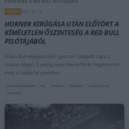
ŐSZINTESÉG A RED BULL PILÓTÁJÁBÓL
FORMA-1
2025. 08. 13.
HORNER KIRÚGÁSA UTÁN ELŐTÖRT A
KÍMÉLETLEN ŐSZINTESÉG A RED BULL
PILÓTÁJÁBÓL
A Red Bull elképesztően gyorsan túllépett rajta a
szezon elején, ő pedig most éles kritikát fogalmazott
meg a csapattal szemben.
#CHRISTIAN HORNER
#F1
#FORMA-1
#KIEMELT
#LIAM LAWSON
#RED BULL