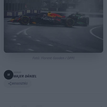
Fotó: Florent Gooden / DPPI
SZERZŐ
M
MAJER DÁNIEL
MEGOSZTÁS