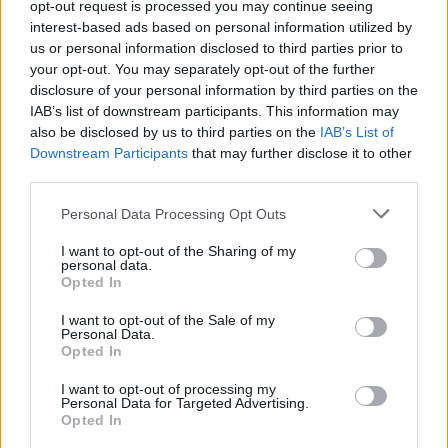
opt-out request is processed you may continue seeing
mert úgy gondolta, nem ezen múlik a jövője.
interest-based ads based on personal information utilized by
us or personal information disclosed to third parties prior to
your opt-out. You may separately opt-out of the further
disclosure of your personal information by third parties on the
IAB’s list of downstream participants. This information may
also be disclosed by us to third parties on the
IAB’s List of
Downstream Participants
that may further disclose it to other
third parties.
Please note that this website/app uses one or more Google
Personal Data Processing Opt Outs
services and may gather and store information including but
not limited to your visit or usage behaviour. You may click to
I want to opt-out of the Sharing of my
personal data.
grant or deny consent to Google and its third-party tags to
Opted In
use your data for below specified purposes in below Google
consent section.
I want to opt-out of the Sale of my
Personal Data.
Opted In
I want to opt-out of processing my
Personal Data for Targeted Advertising.
„Kínában tettünk egy próbát az ismeretlenbe a
Opted In
beállításokkal, hogy próbáljunk tanulni valamit.