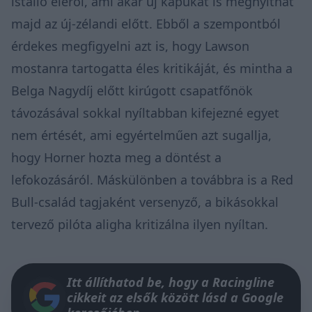
istálló éléről, ami akár új kapukat is megnyithat
majd az új-zélandi előtt. Ebből a szempontból
érdekes megfigyelni azt is, hogy Lawson
mostanra tartogatta éles kritikáját, és mintha a
Belga Nagydíj előtt kirúgott csapatfőnök
távozásával sokkal nyíltabban kifejezné egyet
nem értését, ami egyértelműen azt sugallja,
hogy Horner hozta meg a döntést a
lefokozásáról. Máskülönben a továbbra is a Red
Bull-család tagjaként versenyző, a bikásokkal
tervező pilóta aligha kritizálna ilyen nyíltan.
Itt állíthatod be, hogy a Racingline
cikkeit az elsők között lásd a Google