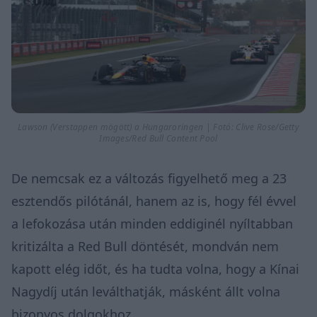
Lawson (Verstappen mögött) a Hungaroringen | Fotó: Clive Rose/Getty
Images/Red Bull Content Pool
De nemcsak ez a változás figyelhető meg a 23
esztendős pilótánál, hanem az is, hogy fél évvel
a lefokozása után minden eddiginél nyíltabban
kritizálta a Red Bull döntését, mondván nem
kapott elég időt, és ha tudta volna, hogy a Kínai
Nagydíj után leválthatják, másként állt volna
bizonyos dolgokhoz.