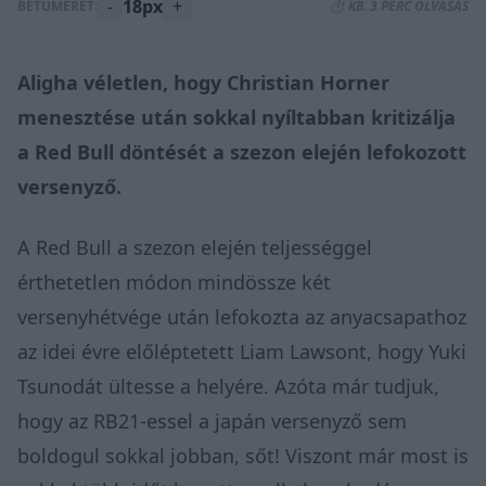
-
18px
+
BETŰMÉRET:
⏱️ KB. 3 PERC OLVASÁS
Aligha véletlen, hogy Christian Horner
menesztése után sokkal nyíltabban kritizálja
a Red Bull döntését a szezon elején lefokozott
versenyző.
A Red Bull a szezon elején teljességgel
érthetetlen módon mindössze két
versenyhétvége után
lefokozta
az anyacsapathoz
az idei évre előléptetett Liam Lawsont, hogy Yuki
Tsunodát ültesse a helyére. Azóta már tudjuk,
hogy az RB21-essel a japán versenyző sem
boldogul sokkal jobban, sőt! Viszont már most is