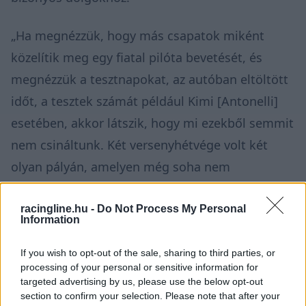
„Ha megnézzük, hogy más csapatok miként
közelítik meg egy fiatal pilóta bevetését, és
megnézzük a tesztnapokat, az autóban eltöltött
időt, a tesztek számát például Kimi [Antonelli]
esetében, akkor látszik, hogy mi ezekből semmit
nem csináltunk. Két versenyhétvége volt két
olyan pályán, amelyen még soha nem
versenyeztem, az egyik ráadásul sprinthétvége.
Nem voltak tiszta hétvégék. Gondjaink voltak
racingline.hu -
Do Not Process My Personal
Information
Bahreinben [a teszten] a megbízhatósággal,
aztán Melbourne-ben szintén” –
idézi
a
If you wish to opt-out of the sale, sharing to third parties, or
processing of your personal or sensitive information for
RacingNews365 Lawsont, aki ezután rátért arra,
targeted advertising by us, please use the below opt-out
hogy Kínában azért ment bele a kísérletezésbe,
section to confirm your selection. Please note that after your