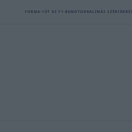
FORMA-1
ÚT AZ F1-BE
MOTOR
RALI
MÁS SZÉRIÁK
RE