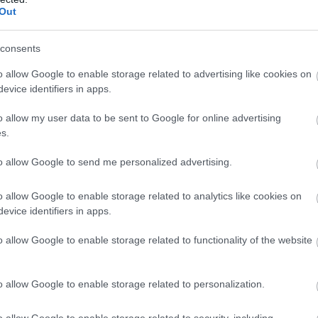
Out
consents
o allow Google to enable storage related to advertising like cookies on
evice identifiers in apps.
o allow my user data to be sent to Google for online advertising
s.
to allow Google to send me personalized advertising.
 szolgáló aktív csapatfőnök, hiszen 2005-ben
o allow Google to enable storage related to analytics like cookies on
evice identifiers in apps.
időszakkal rendelkezik azzal, hogy 2013-ban
ostantól viszont már magasan ő számít a
o allow Google to enable storage related to functionality of the website
cs a jelenlegi csapatfőnök a posztján 2023-nál
o allow Google to enable storage related to personalization.
o allow Google to enable storage related to security, including