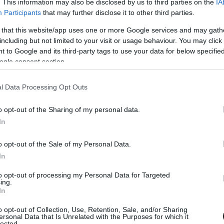
. This information may also be disclosed by us to third parties on the
IA
címeket, s bár gyakran rendelkezett jelentős
Participants
that may further disclose it to other third parties.
ló autói így is temérdek csatát, ütközést átéltek
 that this website/app uses one or more Google services and may gath
including but not limited to your visit or usage behaviour. You may click 
ásban pedig mondhatni újszerű front is nyílt
 to Google and its third-party tags to use your data for below specifi
 feszült a nyilatkozatháborúkkal, gyakran a főbb
ogle consent section.
lyrendszerbe vetett hit
) is homlokegyenest
l Data Processing Opt Outs
o opt-out of the Sharing of my personal data.
eg, de tavaly ez a tabu is ledőlt, azóta
In
 Bull-os szerződéséből való idő előtti kilépése
o opt-out of the Sale of my Personal Data.
ött.
In
to opt-out of processing my Personal Data for Targeted
ing.
In
o opt-out of Collection, Use, Retention, Sale, and/or Sharing
ersonal Data that Is Unrelated with the Purposes for which it
lected.