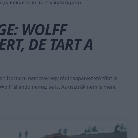
OLJA HORNERT, DE TART A BOSSZÚJÁTÓL
GE: WOLFF
RT, DE TART A
ian Hornert, nemcsak egy régi csapatvezető tűnt el
Wolff állandó nemezise is. Az osztrák nem is ment