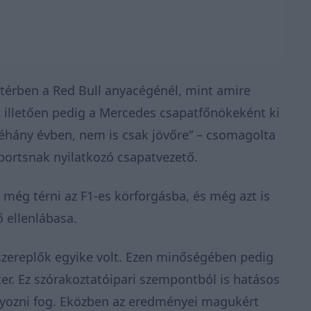
ttérben a Red Bull anyacégénél, mint amire
 illetően pedig a Mercedes csapatfőnökeként ki
néhány évben, nem is csak jövőre” – csomagolta
portsnak nyilatkozó csapatvezető.
g még térni az F1-es körforgásba, és még azt is
ő ellenlábasa.
őszereplők egyike volt. Ezen minőségében pedig
r. Ez szórakoztatóipari szempontból is hatásos
nyozni fog. Eközben az eredményei magukért