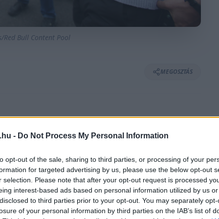
s/Red Bull Content Pool
MEGOSZTÁS
⏱️ KB. 2 PERC OLVASÁS
.hu -
Do Not Process My Personal Information
te Christian Hornert, nemcsak egy régi
to opt-out of the sale, sharing to third parties, or processing of your per
formation for targeted advertising by us, please use the below opt-out s
de a Mercedest irányító Toto Wolff állandó
r selection. Please note that after your opt-out request is processed y
 nélkül a váratlan távozás mellett.
eing interest-based ads based on personal information utilized by us or
disclosed to third parties prior to your opt-out. You may separately opt-
losure of your personal information by third parties on the IAB’s list of
 csak a tavalyi konstruktőri trófeát leszámítva