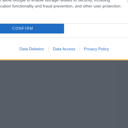
cation functionality and fraud prevention, and other user protection.
 Horner utódja a főmérnök szerint, muszáj
ást
CONFIRM
 érte, Wolff is így van ezzel.
Data Deletion
Data Access
Privacy Policy