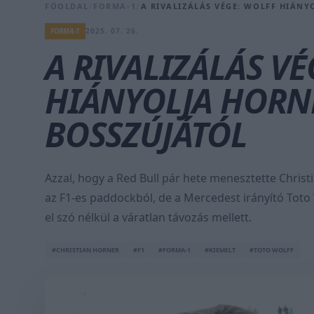
FŐOLDAL
/
FORMA-1
/
A RIVALIZÁLÁS VÉGE: WOLFF HIÁNY
FORMA-1
2025. 07. 26.
A RIVALIZÁLÁS VÉ
HIÁNYOLJA HORNE
BOSSZÚJÁTÓL
Azzal, hogy a Red Bull pár hete menesztette Christ
az F1-es paddockból, de a Mercedest irányító Toto 
el szó nélkül a váratlan távozás mellett.
#CHRISTIAN HORNER
#F1
#FORMA-1
#KIEMELT
#TOTO WOLFF