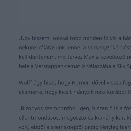
„Úgy hiszem, sokkal több minden folyik a há
nekünk rálátásunk lenne. A versenyzőkérdést
kell derítenem, mit tervez Max a következő 
bele a Verstappen-témát is válaszába a Sky S
Wolff úgy hiszi, hogy Horner idővel vissza fo
elismerte, hogy kicsit hiányzik neki korábbi f
„Bizonyos szempontból igen, hiszen ő is a f
ellentmondásos, megosztó és kemény karakte
volt, ebből a szemszögből pedig tényleg hiá