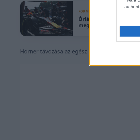
authenti
FORMA-1
Óriási kihívás előtt áll
megállítani az agyelszív
Horner távozása az egész paddockot váratlanul