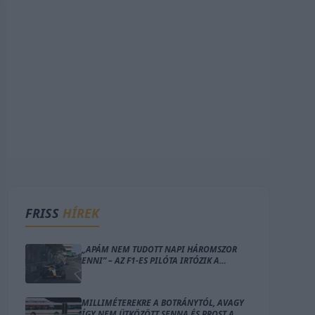
FRISS
HÍREK
„APÁM NEM TUDOTT NAPI HÁROMSZOR
ENNI” – AZ F1-ES PILÓTA IRTÓZIK A
MONACÓI LAKÁS GONDOLATÁTÓL
MILLIMÉTEREKRE A BOTRÁNYTÓL, AVAGY
ÍGY NEM ÜTKÖZÖTT SENNA ÉS PROST A