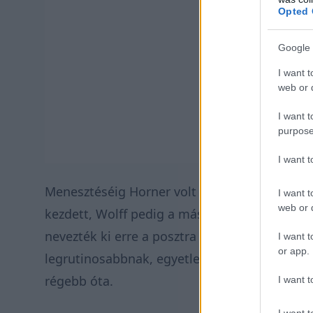
Opted 
Google 
I want t
web or d
I want t
purpose
I want 
Menesztéséig Horner volt a leghosszabb ideje
I want t
web or d
kezdett, Wolff pedig a második leghosszabb 
nevezték ki erre a posztra a Mercedesnél. M
I want t
or app.
legrutinosabbnak, egyetlen más istállónál sin
régebb óta.
I want t
I want t