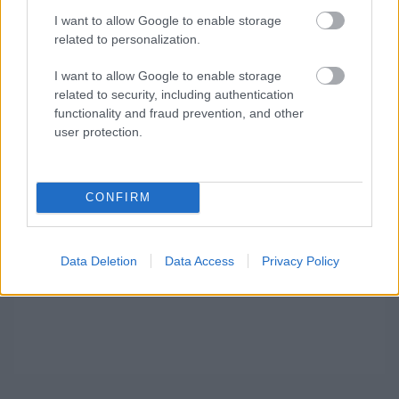
a Red Bull, a Ferrari előtt. Utóbbi valójában
I want to allow Google to enable storage
fellélegezhet, mert egy ideig úgy tűnt, hogy a
related to personalization.
szezon végére megszorongatja őket a Mercedes.
I want to allow Google to enable storage
related to security, including authentication
functionality and fraud prevention, and other
user protection.
CONFIRM
Data Deletion
Data Access
Privacy Policy