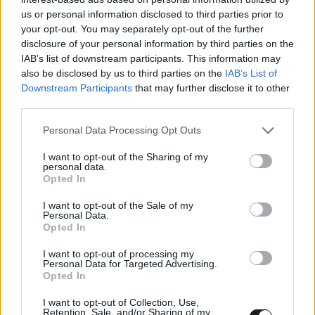
11
Daniel Ricciardo
MCLAREN
37
us or personal information disclosed to third parties prior to
your opt-out. You may separately opt-out of the further
–
Sebastian Vettel
ASTON MARTIN
37
disclosure of your personal information by third parties on the
13
Kevin Magnussen
HAAS
25
IAB’s list of downstream participants. This information may
also be disclosed by us to third parties on the
IAB’s List of
14
Pierre Gasly
ALPHATAURI
23
Downstream Participants
that may further disclose it to other
15
Lance Stroll
ASTON MARTIN
18
third parties.
16
Mick Schumacher
HAAS
12
Please note that this website/app uses one or more Google
Personal Data Processing Opt Outs
services and may gather and store information including but
17
Yuki Tsunoda
ALPHATAURI
12
not limited to your visit or usage behaviour. You may click to
I want to opt-out of the Sharing of my
18
Zhou Guanyu
ALFA ROMEO
6
personal data.
grant or deny consent to Google and its third-party tags to
Opted In
use your data for below specified purposes in below Google
19
Alexander Albon
WILLIAMS
4
consent section.
I want to opt-out of the Sale of my
20
Nicholas Latifi
WILLIAMS
2
Personal Data.
Opted In
21
Nyck De Vries
WILLIAMS
2
22
Nico Hulkenberg
ASTON MARTIN
0
I want to opt-out of processing my
Personal Data for Targeted Advertising.
Opted In
I want to opt-out of Collection, Use,
Retention, Sale, and/or Sharing of my