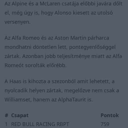
Az Alpine és a McLaren csatája előbbi javára dőlt
el, még úgy is, hogy Alonso kiesett az utolsó
versenyen.
Az Alfa Romeo és az Aston Martin párharca
mondhatni döntetlen lett, pontegyenlőséggel
zártak. Azonban jobb teljesítménye miatt az Alfa
Romeót sorolták előrébb.
A Haas is kihozta a szezonból amit lehetett, a
nyolcadik helyen zártak, megelőzve nem csak a
Williamset, hanem az AlphaTaurit is.
#
Csapat
Pontok
1
RED BULL RACING RBPT
759