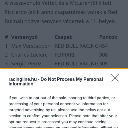
A visszavonuló Vettel, és a McLarentől kitett
Ricciardo (akik anno csapattársak voltak a Red
Bullnál) holtversenyben végeztek a 11. helyen.
#
Versenyző
Csapat
Pontok
1
Max Verstappen
RED BULL RACING
454
2
Charles Leclerc
FERRARI
308
3
Sergio Perez
RED BULL RACING
305
4
George Russell
MERCEDES
275
racingline.hu -
Do Not Process My Personal
5
Carlos Sainz
FERRARI
246
Information
6
Lewis Hamilton
MERCEDES
240
If you wish to opt-out of the sale, sharing to third parties, or
7
Lando Norris
MCLAREN
122
processing of your personal or sensitive information for
8
Esteban Ocon
ALPINE
92
targeted advertising by us, please use the below opt-out
9
Fernando Alonso
ALPINE
81
section to confirm your selection. Please note that after your
opt-out request is processed you may continue seeing
10
Valtteri Bottas
ALFA ROMEO
49
interest-based ads based on personal information utilized by