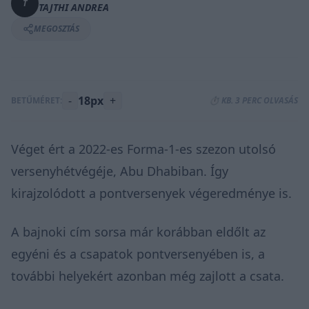
T
TAJTHI ANDREA
MEGOSZTÁS
-
18px
+
BETŰMÉRET:
⏱️ KB. 3 PERC OLVASÁS
Véget ért a 2022-es Forma-1-es szezon utolsó
versenyhétvégéje, Abu Dhabiban. Így
kirajzolódott a pontversenyek végeredménye is.
A bajnoki cím sorsa már korábban eldőlt az
egyéni és a csapatok pontversenyében is, a
további helyekért azonban még zajlott a csata.