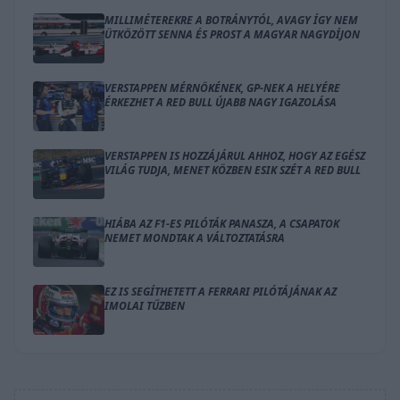
MILLIMÉTEREKRE A BOTRÁNYTÓL, AVAGY ÍGY NEM
ÜTKÖZÖTT SENNA ÉS PROST A MAGYAR NAGYDÍJON
VERSTAPPEN MÉRNÖKÉNEK, GP-NEK A HELYÉRE
ÉRKEZHET A RED BULL ÚJABB NAGY IGAZOLÁSA
VERSTAPPEN IS HOZZÁJÁRUL AHHOZ, HOGY AZ EGÉSZ
VILÁG TUDJA, MENET KÖZBEN ESIK SZÉT A RED BULL
HIÁBA AZ F1-ES PILÓTÁK PANASZA, A CSAPATOK
NEMET MONDTAK A VÁLTOZTATÁSRA
EZ IS SEGÍTHETETT A FERRARI PILÓTÁJÁNAK AZ
IMOLAI TŰZBEN