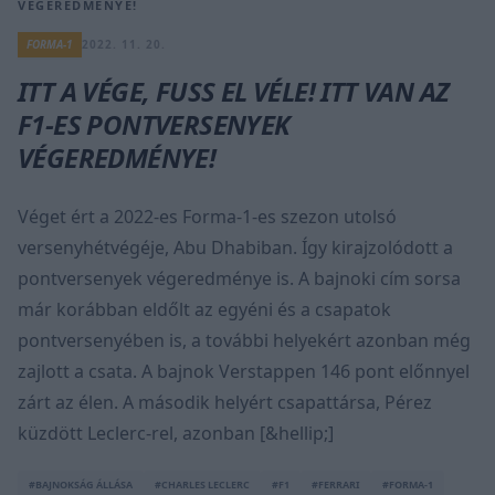
VÉGEREDMÉNYE!
FORMA-1
2022. 11. 20.
ITT A VÉGE, FUSS EL VÉLE! ITT VAN AZ
F1-ES PONTVERSENYEK
VÉGEREDMÉNYE!
Véget ért a 2022-es Forma-1-es szezon utolsó
versenyhétvégéje, Abu Dhabiban. Így kirajzolódott a
pontversenyek végeredménye is. A bajnoki cím sorsa
már korábban eldőlt az egyéni és a csapatok
pontversenyében is, a további helyekért azonban még
zajlott a csata. A bajnok Verstappen 146 pont előnnyel
zárt az élen. A második helyért csapattársa, Pérez
küzdött Leclerc-rel, azonban [&hellip;]
#BAJNOKSÁG ÁLLÁSA
#CHARLES LECLERC
#F1
#FERRARI
#FORMA-1