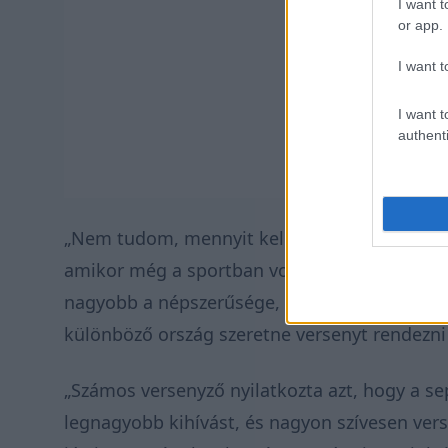
I want t
or app.
I want t
I want t
authenti
„Nem tudom, mennyit kell fizetni manapság e
amikor még a sportban voltunk 2017-ben” –
nagyobb a népszerűsége, mint valaha a netf
különböző ország szeretne versenyt rendezni
„Számos versenyző nyilatkozta azt, hogy a se
legnagyobb kihívást, és nagyon szívesen vers