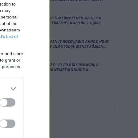
ection to
MAGYAR NAGYDÍJON
ou may
 personal
VERSTAPPEN MÉRNÖKÉNEK, GP-NEK A
HELYÉRE ÉRKEZHET A RED BULL ÚJABB
out of the
NAGY IGAZOLÁSA
 downstream
B’s List of
VERSTAPPEN IS HOZZÁJÁRUL AHHOZ, HOGY
AZ EGÉSZ VILÁG TUDJA, MENET KÖZBEN
ESIK SZÉT A RED BULL
er and store
to grant or
HIÁBA AZ F1-ES PILÓTÁK PANASZA, A
ed purposes
CSAPATOK NEMET MONDTAK A
VÁLTOZTATÁSRA
HIRDETÉS