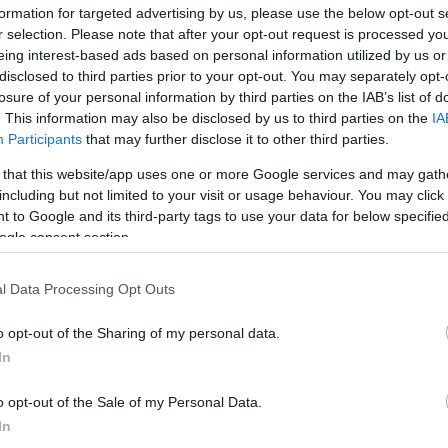
formation for targeted advertising by us, please use the below opt-out s
r selection. Please note that after your opt-out request is processed y
eing interest-based ads based on personal information utilized by us or
disclosed to third parties prior to your opt-out. You may separately opt-
losure of your personal information by third parties on the IAB’s list of
 / Red Bull Content Pool
. This information may also be disclosed by us to third parties on the
IA
Participants
that may further disclose it to other third parties.
 that this website/app uses one or more Google services and may gath
MEGOSZTÁS
including but not limited to your visit or usage behaviour. You may click 
 to Google and its third-party tags to use your data for below specifi
ogle consent section.
⏱️ KB. 2 PERC OLVASÁS
l Data Processing Opt Outs
o opt-out of the Sharing of my personal data.
lyái közé tartozik a Sepang International
In
kon legutoljára 2017-ben versenyzett a
o opt-out of the Sale of my Personal Data.
ülések szerint a helyi autósport szövetség
In