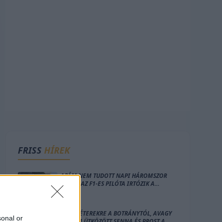
FRISS
HÍREK
„APÁM NEM TUDOTT NAPI HÁROMSZOR
ENNI” – AZ F1-ES PILÓTA IRTÓZIK A
MONACÓI LAKÁS GONDOLATÁTÓL
MILLIMÉTEREKRE A BOTRÁNYTÓL, AVAGY
sonal or
ÍGY NEM ÜTKÖZÖTT SENNA ÉS PROST A