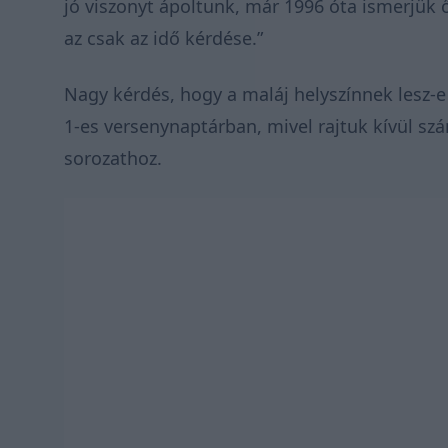
jó viszonyt ápoltunk, már 1996 óta ismerjük ő
az csak az idő kérdése.”
Nagy kérdés, hogy a maláj helyszínnek lesz-
1-es versenynaptárban, mivel rajtuk kívül sz
sorozathoz.