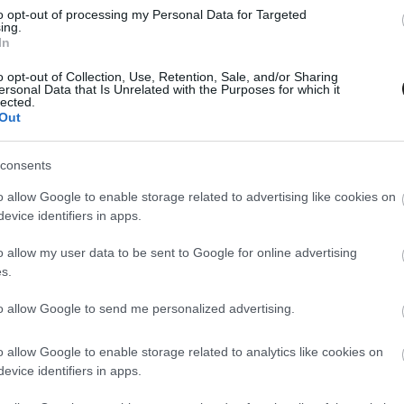
 tagjai lehessenek az F1 versenynaptárának.
to opt-out of processing my Personal Data for Targeted
ing.
In
ervei alapján épült meg, és 1999-ben rendeztek
ben még nagy volt az érdeklődés a sport iránt,
o opt-out of Collection, Use, Retention, Sale, and/or Sharing
ersonal Data that Is Unrelated with the Purposes for which it
lected.
t, és így a helyi vezetők úgy döntöttek, hogy
Out
rződésüket, és távoztak a sportból.
consents
obb sportesemény, de ez könnyen változhat,
o allow Google to enable storage related to advertising like cookies on
n Sri Mokhzani Mahathir elmondta, hogy az F1
evice identifiers in apps.
yitotta a szemüket.
o allow my user data to be sent to Google for online advertising
s.
to allow Google to send me personalized advertising.
o allow Google to enable storage related to analytics like cookies on
evice identifiers in apps.