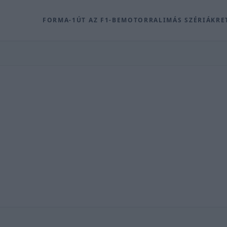
FORMA-1
ÚT AZ F1-BE
MOTOR
RALI
MÁS SZÉRIÁK
RE