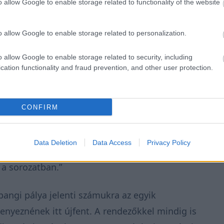
o allow Google to enable storage related to functionality of the website
o allow Google to enable storage related to personalization.
o allow Google to enable storage related to security, including
cation functionality and fraud prevention, and other user protection.
CONFIRM
gy F1-es versenyért, de biztosan többet, mint
fogalmazott
a maláj elnök. – Az F1-nek most
Data Deletion
Data Access
Privacy Policy
lixes sorozatnak köszönhetően, és számos
 a sorozatban.”
pangi pálya jelenti számukra az egyik
enyeznének itt újfent. A rendezőkkel mindig is