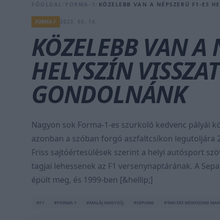
FŐOLDAL
/
FORMA-1
/
KÖZELEBB VAN A NÉPSZERŰ F1-ES H
FORMA-1
2023. 05. 14.
KÖZELEBB VAN A 
HELYSZÍN VISSZAT
GONDOLNÁNK
Nagyon sok Forma-1-es szurkoló kedvenc pályái köz
azonban a szóban forgó aszfaltcsíkon legutoljára
Friss sajtóértesülések szerint a helyi autósport 
tagjai lehessenek az F1 versenynaptárának. A Sepa
épült meg, és 1999-ben [&hellip;]
#F1
#FORMA-1
#MALÁJ NAGYDÍJ
#SEPANG
#TAN SRI MOKHZANI MA