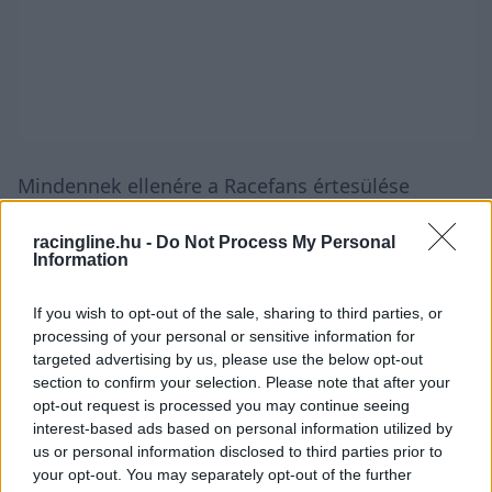
Mindennek ellenére a
Racefans
értesülése
szerint a McLaren attól tartva kezdett
racingline.hu -
Do Not Process My Personal
egyeztetésbe az FIA-val, hogy az irányító testület
Information
a szabályok szigorításával szabna gátat az újabb
If you wish to opt-out of the sale, sharing to third parties, or
hajlékonysági mizériának. Ennek eredménye lett
processing of your personal or sensitive information for
az a szingapúri második szabadedzés előtt
targeted advertising by us, please use the below opt-out
section to confirm your selection. Please note that after your
kiadott közlemény, amelyben a McLaren
opt-out request is processed you may continue seeing
megerősítette, nem fogja többé használni a
interest-based ads based on personal information utilized by
us or personal information disclosed to third parties prior to
hátsó szárny Bakuban látott változatát.
your opt-out. You may separately opt-out of the further