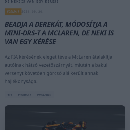
DE NEKI IS VAN EGY KÉRÉSE
FORMA-1
2024. 09. 20.
BEADJA A DEREKÁT, MÓDOSÍTJA A
MINI-DRS-T A MCLAREN, DE NEKI IS
VAN EGY KÉRÉSE
Az FIA kérésének eleget téve a McLaren átalakítja
autóinak hátsó vezetőszárnyát, miután a bakui
versenyt követően górcső alá került annak
hajlékonysága.
#F1
#FORMA-1
#MCLAREN