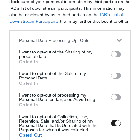
disclosure of your personal information by third parties on the
IAB’s list of downstream participants. This information may
also be disclosed by us to third parties on the
IAB’s List of
FORMA-1
Downstream Participants
that may further disclose it to other
A drukkerek kiakadtak – a McLaren
trükkös hátsó szárnya miatt nyert
third parties.
Bakuban? (videó)
Please note that this website/app uses one or more Google
Personal Data Processing Opt Outs
services and may gather and store information including but
not limited to your visit or usage behaviour. You may click to
I want to opt-out of the Sharing of my
„Noha a Bakuban használt hátsó
personal data.
grant or deny consent to Google and its third-party tags to
Opted In
use your data for below specified purposes in below Google
vezetőszárnyunk megfelel a szabályoknak és
consent section.
I want to opt-out of the Sale of my
teljesíti az FIA összes hajlékonysági tesztjét, az
Personal Data.
Opted In
FIA-val folytatott egyeztetésünket követően a
I want to opt-out of processing my
McLarennél felajánlottuk, hogy apró
Personal Data for Targeted Advertising.
Opted In
módosításokat hajtunk végre a szárnyon. Arra
számítunk, hogy az FIA a többi csapattal is
I want to opt-out of Collection, Use,
Retention, Sale, and/or Sharing of my
Personal Data that Is Unrelated with the
hasonló beszélgetéseket folytat majd a hátsó
Purposes for which it was collected.
Opted Out
szárnyuk megfelelőségével kapcsolatban” – szól