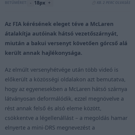
-
18px
+
BETŰMÉRET:
⏱️ KB. 2 PERC OLVASÁS
Az FIA kérésének eleget téve a McLaren
átalakítja autóinak hátsó vezetőszárnyát,
miután a bakui versenyt követően górcső alá
került annak hajlékonysága.
Az elmúlt versenyhétvége után több videó is
előkerült a közösségi oldalakon azt bemutatva,
hogy az egyenesekben a McLaren hátsó szárnya
látványosan deformálódik, ezzel megnövelve a
rést annak felső és alsó eleme között,
csökkentve a légellenállást – a megoldás hamar
elnyerte a mini-DRS megnevezést a