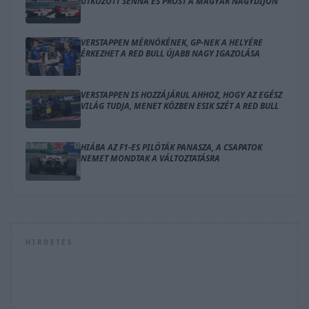
ÜTKÖZÖTT SENNA ÉS PROST A MAGYAR NAGYDÍJON
VERSTAPPEN MÉRNÖKÉNEK, GP-NEK A HELYÉRE
ÉRKEZHET A RED BULL ÚJABB NAGY IGAZOLÁSA
VERSTAPPEN IS HOZZÁJÁRUL AHHOZ, HOGY AZ EGÉSZ
VILÁG TUDJA, MENET KÖZBEN ESIK SZÉT A RED BULL
HIÁBA AZ F1-ES PILÓTÁK PANASZA, A CSAPATOK
NEMET MONDTAK A VÁLTOZTATÁSRA
HIRDETÉS