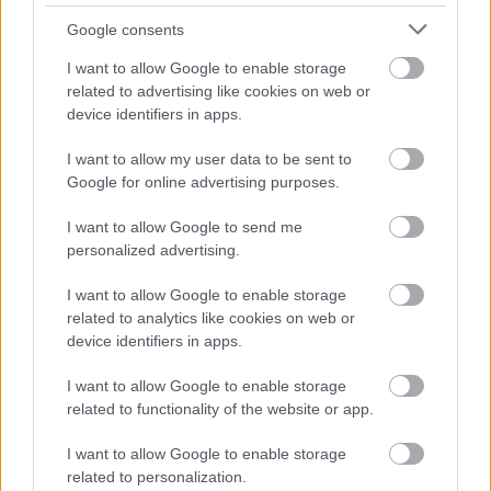
a McLaren közleménye, utolsó mondatával arra
Google consents
utalva, hogy a csapat szerint egyes riválisai
I want to allow Google to enable storage
szintén szürke területre kalandozhattak a saját
related to advertising like cookies on web or
device identifiers in apps.
megoldásaikkal.
I want to allow my user data to be sent to
Google for online advertising purposes.
I want to allow Google to send me
personalized advertising.
I want to allow Google to enable storage
related to analytics like cookies on web or
device identifiers in apps.
I want to allow Google to enable storage
related to functionality of the website or app.
I want to allow Google to enable storage
related to personalization.