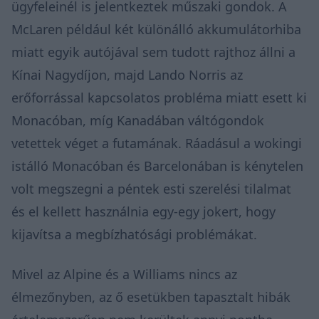
ügyfeleinél is jelentkeztek műszaki gondok. A
McLaren például két különálló akkumulátorhiba
miatt egyik autójával sem tudott rajthoz állni a
Kínai Nagydíjon, majd Lando Norris az
erőforrással kapcsolatos probléma miatt esett ki
Monacóban, míg Kanadában váltógondok
vetettek véget a futamának. Ráadásul a wokingi
istálló Monacóban és Barcelonában is kénytelen
volt megszegni a péntek esti szerelési tilalmat
és el kellett használnia egy-egy jokert, hogy
kijavítsa a megbízhatósági problémákat.
Mivel az Alpine és a Williams nincs az
élmezőnyben, az ő esetükben tapasztalt hibák