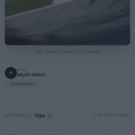
Fotó: Simon Galloway/LAT Images)
SZERZŐ
M
MAJER DÁNIEL
MEGOSZTÁS
-
18px
+
BETŰMÉRET:
⏱️ KB. 4 PERC OLVASÁS