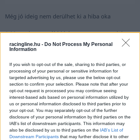
Még jó ideig nem derülhet ki a hiba oka
A Mercedes az utóbbi három versenyen tehát
egy kettős győzelemtől és egy kettős dobogótól
racingline.hu -
Do Not Process My Personal
Information
esett el műszaki hiba miatt, ami pedig igencsak
aggasztó, hogy még el sem kezdhette George
If you wish to opt-out of the sale, sharing to third parties, or
processing of your personal or sensitive information for
Russell montreali akkumulátor-problémájának
targeted advertising by us, please use the below opt-out
tüzetes kivizsgálását, lévén az autójából kiszerelt
section to confirm your selection. Please note that after your
opt-out request is processed you may continue seeing
akkumulátort biztonsági okok miatt tengeri
interest-based ads based on personal information utilized by
úton szállítják vissza Angliába.
us or personal information disclosed to third parties prior to
your opt-out. You may separately opt-out of the further
disclosure of your personal information by third parties on the
„Visszakaptuk az autót Montrealban, és ki tudtuk
IAB’s list of downstream participants. This information may
szerelni az akkumulátormodult. Speciális
also be disclosed by us to third parties on the
IAB’s List of
Downstream Participants
that may further disclose it to other