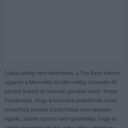
Szavai pedig nem véletlenek, a The Race szerint
ugyanis a Mercedes az idén eddig összesen 43
pontot bukott el műszaki gondok miatt. Pesze
hozzáteszik, hogy a technikai problémák miatt
elveszített pontok kiszámítása nem teljesen
egzakt, hiszen semmi nem garantálja, hogy az
adott versenyző ott ért volna célba, ahonnan