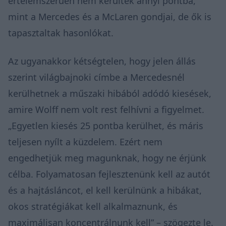
értelemszerűen nem kerültek annyi pontba,
mint a Mercedes és a McLaren gondjai, de ők is
tapasztaltak hasonlókat.
Az ugyanakkor kétségtelen, hogy jelen állás
szerint világbajnoki címbe a Mercedesnél
kerülhetnek a műszaki hibából adódó kiesések,
amire Wolff nem volt rest felhívni a figyelmet.
„Egyetlen kiesés 25 pontba kerülhet, és máris
teljesen nyílt a küzdelem. Ezért nem
engedhetjük meg magunknak, hogy ne érjünk
célba. Folyamatosan fejlesztenünk kell az autót
és a hajtásláncot, el kell kerülnünk a hibákat,
okos stratégiákat kell alkalmaznunk, és
maximálisan koncentrálnunk kell” – szögezte le.