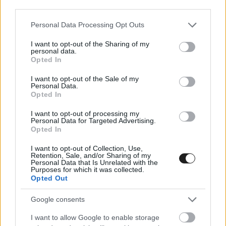
biztonsági eljárásoknak kellett alávetni, majd
third parties.
vissza kellett szállítani az Egyesült Királyságba,
Please note that this website/app uses one or more Google
Personal Data Processing Opt Outs
emiatt még hónapokba telhet, mire a hardver
services and may gather and store information including but
not limited to your visit or usage behaviour. You may click to
I want to opt-out of the Sharing of my
visszaérkezik hozzánk, és részletesen elemezni
personal data.
grant or deny consent to Google and its third-party tags to
Opted In
tudjuk az adatokat, hogy pontosan megértsük,
use your data for below specified purposes in below Google
consent section.
I want to opt-out of the Sale of my
mi romlott el, illetve hogyan előzhetjük meg
Personal Data.
Opted In
ugyanezt a jövőben” – idézi a The Race Bradley
Lordot, a Mercedes helyettes csapatfőnökét.
I want to opt-out of processing my
Personal Data for Targeted Advertising.
Opted In
I want to opt-out of Collection, Use,
Retention, Sale, and/or Sharing of my
Personal Data that Is Unrelated with the
Purposes for which it was collected.
Opted Out
Google consents
I want to allow Google to enable storage