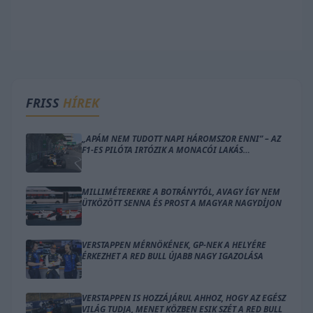
FRISS
HÍREK
„APÁM NEM TUDOTT NAPI HÁROMSZOR ENNI” – AZ
F1-ES PILÓTA IRTÓZIK A MONACÓI LAKÁS
GONDOLATÁTÓL
MILLIMÉTEREKRE A BOTRÁNYTÓL, AVAGY ÍGY NEM
ÜTKÖZÖTT SENNA ÉS PROST A MAGYAR NAGYDÍJON
VERSTAPPEN MÉRNÖKÉNEK, GP-NEK A HELYÉRE
ÉRKEZHET A RED BULL ÚJABB NAGY IGAZOLÁSA
VERSTAPPEN IS HOZZÁJÁRUL AHHOZ, HOGY AZ EGÉSZ
VILÁG TUDJA, MENET KÖZBEN ESIK SZÉT A RED BULL