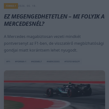
FORMA-1
2026. 06. 18.
EZ MEGENGEDHETETLEN – MI FOLYIK A
MERCEDESNÉL?
A Mercedes magabiztosan vezeti mindkét
pontversenyt az F1-ben, de visszatérő megbízhatósági
gondjai miatt korántsem lehet nyugodt.
#F1
#FORMA-1
#KIEMELT
#MERCEDES
#TOTO WOLFF