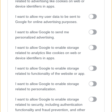
related to advertising like cookies on web or
device identifiers in apps.
I want to allow my user data to be sent to
Google for online advertising purposes.
I want to allow Google to send me
personalized advertising.
Antonelli barcelonai hibájánál annyival beljebb
I want to allow Google to enable storage
van a csapat, hogy az autó minden elemét
related to analytics like cookies on web or
device identifiers in apps.
szárazföldön vissza tudta vinni a gyárba, de azt
még itt sem tudni, hogy a montreali és a
I want to allow Google to enable storage
related to functionality of the website or app.
barcelonai probléma összefügg-e. „Még nem
tudjuk a hiba okát. A legtöbb korábbi probléma
I want to allow Google to enable storage
related to personalization.
akkumulátorral volt kapcsolatos, de nem
ugyanaz a meghibásodás jelentkezett minden
I want to allow Google to enable storage
related to security, including authentication
alkalommal. Meg kell értenünk, mi történt, de a
functionality and fraud prevention, and other