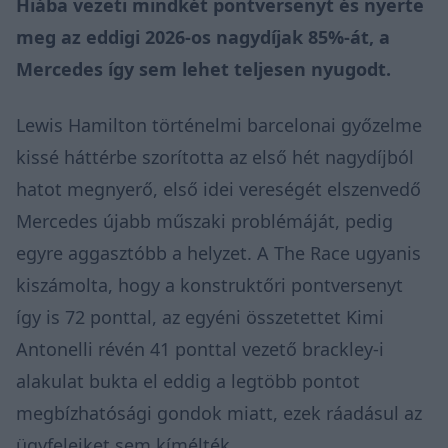
Hiába vezeti mindkét pontversenyt és nyerte
meg az eddigi 2026-os nagydíjak 85%-át, a
Mercedes így sem lehet teljesen nyugodt.
Lewis Hamilton történelmi barcelonai győzelme
kissé háttérbe szorította az első hét nagydíjból
hatot megnyerő, első idei vereségét elszenvedő
Mercedes újabb műszaki problémáját, pedig
egyre aggasztóbb a helyzet. A The Race ugyanis
kiszámolta
, hogy a konstruktőri pontversenyt
így is 72 ponttal, az egyéni összetettet Kimi
Antonelli révén 41 ponttal vezető brackley-i
alakulat bukta el eddig a legtöbb pontot
megbízhatósági gondok miatt, ezek ráadásul az
ügyfeleiket sem kímélték.