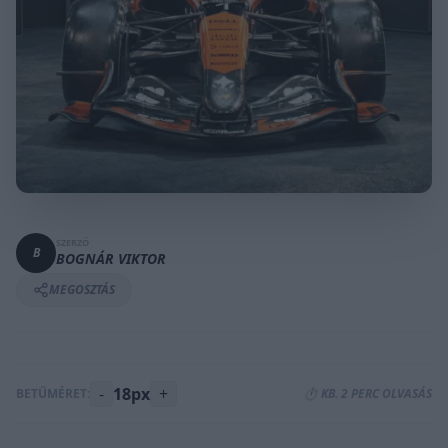
SZERZŐ
B
BOGNÁR VIKTOR
MEGOSZTÁS
-
18px
+
BETŰMÉRET:
⏱️ KB. 2 PERC OLVASÁS