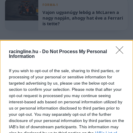
FORMA-1
Vajon ugyanúgy lebőg a McLaren a
nagy napján, ahogy hat éve a Ferrari
is tette?
Az első körben, a nyolcaddöntőben még
racingline.hu -
Do Not Process My Personal
többnyire a papírforma érvényesült, bár már itt
Information
is kihullott a csapattal vb-címet szerző Emerson
If you wish to opt-out of the sale, sharing to third parties, or
Fittipaldi Kimi Räikkönennel szemben. A legjobb
processing of your personal or sensitive information for
nyolc között aztán Lewis Hamilton kiejtette a
targeted advertising by us, please use the below opt-out
section to confirm your selection. Please note that after your
finnt, míg a többi párharcban Ayrton Senna Niki
opt-out request is processed you may continue seeing
Laudát, Mika Häkkinen Fernando Alonsót, Alain
interest-based ads based on personal information utilized by
us or personal information disclosed to third parties prior to
Prost pedig James Huntot győzte le.
your opt-out. You may separately opt-out of the further
disclosure of your personal information by third parties on the
IAB’s list of downstream participants. This information may