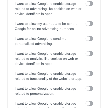
feledjük, a brit a hét vb-címéből csak egyet
I want to allow Google to enable storage
szerzett a wokingi csapatnál, ebben a
related to advertising like cookies on web or
device identifiers in apps.
szavazásban pedig csak ez volt releváns.
I want to allow my user data to be sent to
A Senna–Prost páros, akik 1988-ban és 1989-ben
Google for online advertising purposes.
ádáz csatában osztoztat egy-egy világbajnoki
I want to allow Google to send me
personalized advertising.
címen, de összességében mindketten három-
háromat nyertek a csapattal, így ebben a
I want to allow Google to enable storage
related to analytics like cookies on web or
döntőben is összekerültek egymással, ahol
device identifiers in apps.
pedig aztán Sennára érkezett a több szavazat,
I want to allow Google to enable storage
vagyis a néhai brazilt választották a McLaren
related to functionality of the website or app.
történetének valaha volt legjobb versenyzőjévé.
I want to allow Google to enable storage
Ezt az eredmények is alátámasztják, hiszen 35
related to personalization.
futamgyőzelménél többet senki nem szerzett a
I want to allow Google to enable storage
csapattal.