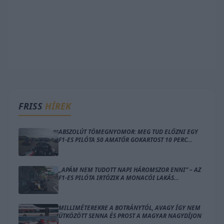
FRISS
HÍREK
ABSZOLÚT TÖMEGNYOMOR: MEG TUD ELŐZNI EGY
F1-ES PILÓTA 50 AMATŐR GOKARTOST 10 PERC
ALATT?
„APÁM NEM TUDOTT NAPI HÁROMSZOR ENNI” – AZ
F1-ES PILÓTA IRTÓZIK A MONACÓI LAKÁS
GONDOLATÁTÓL
MILLIMÉTEREKRE A BOTRÁNYTÓL, AVAGY ÍGY NEM
ÜTKÖZÖTT SENNA ÉS PROST A MAGYAR NAGYDÍJON