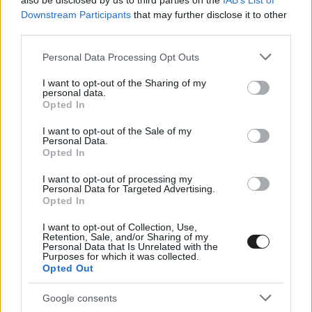
also be disclosed by us to third parties on the
IAB’s List of
Downstream Participants
that may further disclose it to other
third parties.
Please note that this website/app uses one or more Google
Personal Data Processing Opt Outs
services and may gather and store information including but
not limited to your visit or usage behaviour. You may click to
I want to opt-out of the Sharing of my
personal data.
grant or deny consent to Google and its third-party tags to
Opted In
use your data for below specified purposes in below Google
consent section.
I want to opt-out of the Sale of my
Personal Data.
Opted In
I want to opt-out of processing my
Personal Data for Targeted Advertising.
Opted In
Az elődöntőben aztán nem lehetett megállítani a
I want to opt-out of Collection, Use,
Retention, Sale, and/or Sharing of my
McLaren és az egész F1-történelem egyik
Personal Data that Is Unrelated with the
Purposes for which it was collected.
legismertebb párosát: Prost Häkkinennél kapott
Opted Out
több szavazatot, Senna pedig Hamiltonnál – ne
Google consents