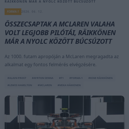
RÄIKKÖNEN MÁR A NYOLC KÖZÖTT BÚCSÚZOTT
FORMA-1
2026. 06. 12.
ÖSSZECSAPTAK A MCLAREN VALAHA
VOLT LEGJOBB PILÓTÁI, RÄIKKÖNEN
MÁR A NYOLC KÖZÖTT BÚCSÚZOTT
Az 1000. futam apropóján a McLaren megragadta az
alkalmat egy fontos felmérés elvégzésére.
#ALAIN PROST
#AYRTON SENNA
#F1
#FORMA-1
#KIMI RÄIKKÖNEN
#LEWIS HAMILTON
#MCLAREN
#MIKA HÄKKINEN