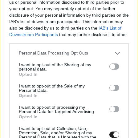
us or personal information disclosed to third parties prior to
your opt-out. You may separately opt-out of the further
a Red Bull Ringen első hivatalos szereplését is
disclosure of your personal information by third parties on the
megejtheti egy nagydíjon: a nyitóedzésen ő
IAB’s list of downstream participants. This information may
also be disclosed by us to third parties on the
IAB’s List of
vezeti majd az egyik autót, s Lando Norrisnak
Downstream Participants
that may further disclose it to other
kell átadnia számára a helyét.
third parties.
Please note that this website/app uses one or more Google
Personal Data Processing Opt Outs
services and may gather and store information including but
McLaren
not limited to your visit or usage behaviour. You may click to
I want to opt-out of the Sharing of my
@McLarenF1
personal data.
grant or deny consent to Google and its third-party tags to
P19 ➡️ P2
Opted In
use your data for below specified purposes in below Google
consent section.
I want to opt-out of the Sale of my
Personal Data.
Alex Dunne's drive in the #F2 Sprint race
Opted In
was muy bueno 👏#McLaren
I want to opt-out of processing my
Personal Data for Targeted Advertising.
Opted In
I want to opt-out of Collection, Use,
Retention, Sale, and/or Sharing of my
Personal Data that Is Unrelated with the