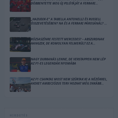
DÖBBENTETTE MEG ÚJ PILÓTÁJÁT A FERRARI
CSAPATFŐNÖKE
„HAZUDIK-E” A TABELLA ANTONELLI ÉS RUSSELL
ÖSSZEVETÉSÉBEN? NA ÉS A FERRARI PÁROSÁNÁL? –
ÍME A SZÁMOK
RÓZSASZÍNRE FESTETT MERCEDES? – ABSZURDNAK
HANGZIK, DE KOMOLYAN FELMERÜLT EZ A
MEGOLDÁS
NAGY DURRANÁS LENNE, DE VERSTAPPEN NEM LÉP
AZ F1-ES LEGENDÁK NYOMÁBA
AZ F1 CSAPATAI MOST NEM SZÚRTAK KI A NÉZŐKKEL,
AKIKET AMBICIÓZUS TERV HOZHAT MÉG INKÁBB
LÁZBA
HIRDETÉS