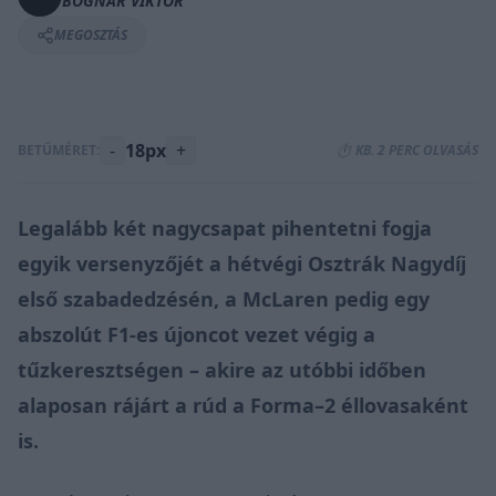
BOGNÁR VIKTOR
MEGOSZTÁS
-
18px
+
BETŰMÉRET:
⏱️ KB. 2 PERC OLVASÁS
Legalább két nagycsapat pihentetni fogja
egyik versenyzőjét a hétvégi Osztrák Nagydíj
első szabadedzésén, a McLaren pedig egy
abszolút F1-es újoncot vezet végig a
tűzkeresztségen – akire az utóbbi időben
alaposan rájárt a rúd a Forma–2 éllovasaként
is.