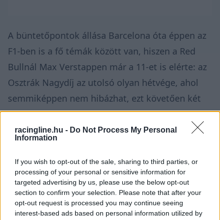
A büntetőpontok állása Barcelona óta éppen az
F1-ben is a fő témák között van, hiszen a Red
Bullnál Max Verstappen már a 11-et is elérte: az
Osztrák Nagydíj az utolsó olyan hétvége, ahol
semmiképpen nem hibázhat, ezt követően két
büntetőpont törlődik a bűnlajstromáról.
racingline.hu -
Do Not Process My Personal
Information
A McLaren igyekszik támaszt nyújtani pilótája
számára, és eközben az F1-be vezető
If you wish to opt-out of the sale, sharing to third parties, or
programmal is a tervek szerint halad: Dunne
processing of your personal or sensitive information for
targeted advertising by us, please use the below opt-out
először a múlt hónapban vezetett F1-es autót – a
section to confirm your selection. Please note that after your
két évvel ezelőtti McLaren MCL60-ast egy
opt-out request is processed you may continue seeing
interest-based ads based on personal information utilized by
zandvoorti privát teszten, most hétvégén pedig