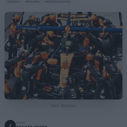
#KIEMELT
#MCLAREN
#OSZTRÁK NAGYDÍJ
Fotó: McLaren
SZERZŐ
B