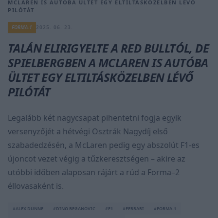
MCLAREN IS AUTÓBA ÜLTET EGY ELTILTÁSKÖZELBEN LÉVŐ
PILÓTÁT
FORMA-1
2025. 06. 23.
TALÁN ELIRIGYELTE A RED BULLTÓL, DE
SPIELBERGBEN A MCLAREN IS AUTÓBA
ÜLTET EGY ELTILTÁSKÖZELBEN LÉVŐ
PILÓTÁT
Legalább két nagycsapat pihentetni fogja egyik
versenyzőjét a hétvégi Osztrák Nagydíj első
szabadedzésén, a McLaren pedig egy abszolút F1-es
újoncot vezet végig a tűzkeresztségen – akire az
utóbbi időben alaposan rájárt a rúd a Forma–2
éllovasaként is.
#ALEX DUNNE
#DINO BEGANOVIC
#F1
#FERRARI
#FORMA-1