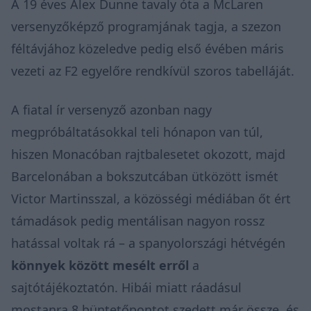
A 19 éves Alex Dunne tavaly óta a McLaren
versenyzőképző programjának tagja, a szezon
féltávjához közeledve pedig első évében máris
vezeti az F2 egyelőre rendkívül szoros tabelláját.
A fiatal ír versenyző azonban nagy
megpróbáltatásokkal teli hónapon van túl,
hiszen Monacóban rajtbalesetet okozott, majd
Barcelonában a bokszutcában ütközött ismét
Victor Martinsszal, a közösségi médiában őt ért
támadások pedig mentálisan nagyon rossz
hatással voltak rá – a spanyolországi hétvégén
könnyek között mesélt erről
a
sajtótájékoztatón. Hibái miatt ráadásul
mostanra 8 büntetőpontot szedett már össze, és