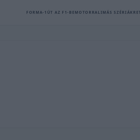
FORMA-1
ÚT AZ F1-BE
MOTOR
RALI
MÁS SZÉRIÁK
RE