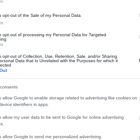
In
 Images/Red Bull Content Pool
o opt-out of the Sale of my Personal Data.
In
MEGOSZTÁS
to opt-out of processing my Personal Data for Targeted
ing.
In
o opt-out of Collection, Use, Retention, Sale, and/or Sharing
ersonal Data that Is Unrelated with the Purposes for which it
⏱️ KB. 1 PERC OLVASÁS
lected.
Out
Bull Racing pilóta, és
hálás azért, amiért eljött
consents
lenti ez azt, hogy tökéletesnek érzi a helyzetét,
o allow Google to enable storage related to advertising like cookies on
evice identifiers in apps.
. A Talking Bull podcastban azt kérdezték tőle,
zt szólni, mire így felelt:
o allow my user data to be sent to Google for online advertising
s.
, hogy sokszor fogjuk még hallani a mexikói
to allow Google to send me personalized advertising.