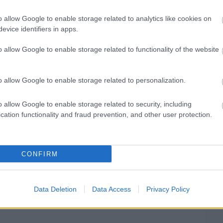
s keményen dolgozom, hogy ezt elérjük. Igazán
o allow Google to enable storage related to analytics like cookies on
vagyok a szezonkezdet miatt. Előre akarom vinni
evice identifiers in apps.
lgát. Remélhetőleg le tudjuk győzni őket.
o allow Google to enable storage related to functionality of the website
 világbajnoki címmel az utolsó szezonjukban.”
entalitásáról is beszélt akkor, amikor a kedvenc
o allow Google to enable storage related to personalization.
o allow Google to enable storage related to security, including
cation functionality and fraud prevention, and other user protection.
CONFIRM
Data Deletion
Data Access
Privacy Policy