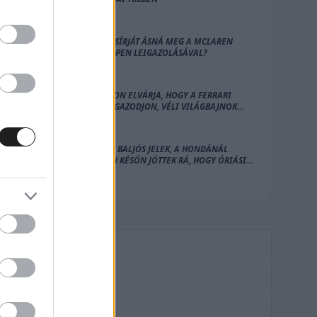
A SAJÁT SÍRJÁT ÁSNÁ MEG A MCLAREN
VERSTAPPEN LEIGAZOLÁSÁVAL?
HAMILTON ELVÁRJA, HOGY A FERRARI
HOZZÁ IGAZODJON, VÉLI VILÁGBAJNOK
HONFITÁRSA
HIÁBA A BALJÓS JELEK, A HONDÁNÁL
NAGYON KÉSŐN JÖTTEK RÁ, HOGY ÓRIÁSI A
BAJ AZ F1-ES MOTORRAL
HIRDETÉS