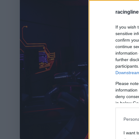
racingline
If you wish 
sensitive in
confirm you
continue se
information 
further disc
participants
Downstream 
Please note
information 
deny consent
in below Go
Persona
I want t