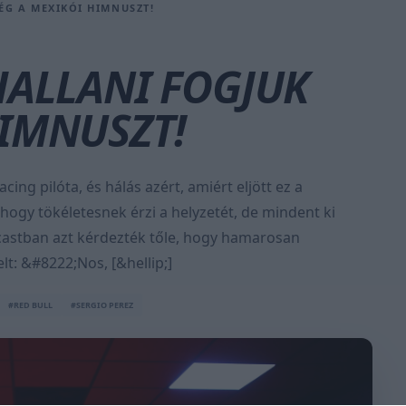
ÉG A MEXIKÓI HIMNUSZT!
HALLANI FOGJUK
IMNUSZT!
cing pilóta, és hálás azért, amiért eljött ez a
 hogy tökéletesnek érzi a helyzetét, de mindent ki
dcastban azt kérdezték tőle, hogy hamarosan
elt: &#8222;Nos, [&hellip;]
#RED BULL
#SERGIO PEREZ