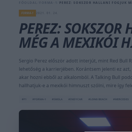
FŐOLDAL
/
FORMA-1
/
PEREZ: SOKSZOR HALLANI FOGJUK M
FORMA-1
2021. 01. 24.
PEREZ: SOKSZOR 
MÉG A MEXIKÓI H
Sergio Perez először adott interjút, mint Red Bull Ra
lehetőség a karrierjében. Korántsem jelenti ez azt,
akar hozni ebből az alkalomból. A Talking Bull po
hallhatjuk-e a mexikói himnuszt szólni, mire így fel
#F1
#FORMA-1
#IMOLA
#INDYCAR
#LONG BEACH
#MERCEDES