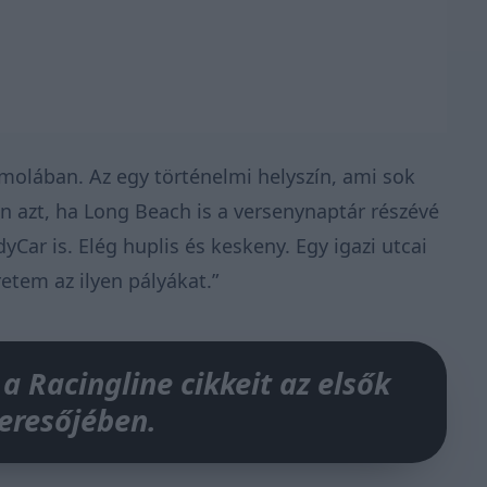
olában. Az egy történelmi helyszín, ami sok
 azt, ha Long Beach is a versenynaptár részévé
yCar is. Elég huplis és keskeny. Egy igazi utcai
retem az ilyen pályákat.”
 a Racingline cikkeit az elsők
keresőjében.