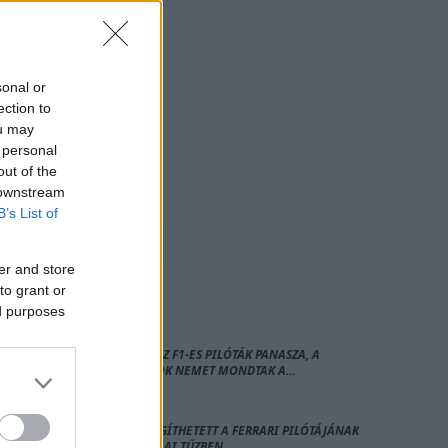
sonal or
ection to
ou may
 personal
out of the
 downstream
B’s List of
er and store
to grant or
FRISS
HÍREK
ed purposes
HIÁBA AZ F1-ES PILÓTÁK PANASZA, A
CSAPATOK NEMET MONDTAK A
VÁLTOZTATÁSRA
EZ IS SEGÍTHETETT A FERRARI PILÓTÁJÁNAK
AZ IMOLAI TŰZBEN