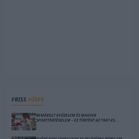
FRISS
HÍREK
BEMÁKOLT GYŐZELEM ÉS MAGYAR
SPORTTÖRTÉNELEM – EZ TÖRTÉNT AZ 1987-ES
MAGYAR NAGYDÍJON
MIÉRT NEM LEHET AZ F1-ES PILÓTÁKRA BÍZNI AZT,