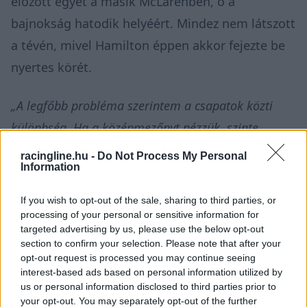
előzött egyet a másik McLarenben, ő a
bajnokság hatodik helyéért.
Mindez nem látszott
a tévén, mivel Hamilton éppen akkor fejezte be
nyertes körét.
„A legfőbb probléma szerintem a csapatok közti
különbség. Ha a középmezőnyt nézzük, szinte
azonos körülmények vannak, és nagy a versengés a
racingline.hu -
Do Not Process My Personal
Information
csapatok között. Elképesztő, csak mindezt a TV nem
mutatja. A rendezők nem végzik valami jól a
If you wish to opt-out of the sale, sharing to third parties, or
dolgukat.”
– nyilatkozta Perez a motorsport.com-
processing of your personal or sensitive information for
targeted advertising by us, please use the below opt-out
nak.
section to confirm your selection. Please note that after your
opt-out request is processed you may continue seeing
interest-based ads based on personal information utilized by
us or personal information disclosed to third parties prior to
your opt-out. You may separately opt-out of the further