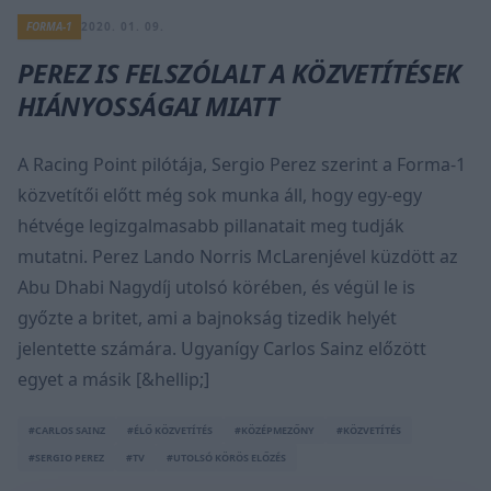
FORMA-1
2020. 01. 09.
PEREZ IS FELSZÓLALT A KÖZVETÍTÉSEK
HIÁNYOSSÁGAI MIATT
A Racing Point pilótája, Sergio Perez szerint a Forma-1
közvetítői előtt még sok munka áll, hogy egy-egy
hétvége legizgalmasabb pillanatait meg tudják
mutatni. Perez Lando Norris McLarenjével küzdött az
Abu Dhabi Nagydíj utolsó körében, és végül le is
győzte a britet, ami a bajnokság tizedik helyét
jelentette számára. Ugyanígy Carlos Sainz előzött
egyet a másik [&hellip;]
#CARLOS SAINZ
#ÉLŐ KÖZVETÍTÉS
#KÖZÉPMEZŐNY
#KÖZVETÍTÉS
#SERGIO PEREZ
#TV
#UTOLSÓ KÖRÖS ELŐZÉS