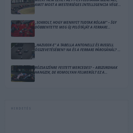
AMIT MOST A MESTERSÉGES INTELLIGENCIA VÉGEZ
EL HELYETTÜK?
„SOKKOLT, HOGY MENNYIT TUDTAK RÓLAM” – ÍGY
DÖBBENTETTE MEG ÚJ PILÓTÁJÁT A FERRARI
CSAPATFŐNÖKE
„HAZUDIK-E” A TABELLA ANTONELLI ÉS RUSSELL
ÖSSZEVETÉSÉBEN? NA ÉS A FERRARI PÁROSÁNÁL? –
ÍME A SZÁMOK
RÓZSASZÍNRE FESTETT MERCEDES? – ABSZURDNAK
HANGZIK, DE KOMOLYAN FELMERÜLT EZ A
MEGOLDÁS
HIRDETÉS