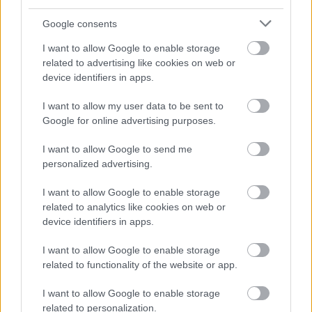
izgalmas csata is kimaradt a közvetítésből.
Google consents
A végül kiskirályi címet jelentő előzéséről ennyit
I want to allow Google to enable storage
mondott:
related to advertising like cookies on web or
device identifiers in apps.
„
Remélem, majd megmutatják. Ha nem, hát voltam
I want to allow my user data to be sent to
Google for online advertising purposes.
már csalódott életemben, nem fogok sokáig
bánkódni rajta. De sokan beszéltek a bajnoki
I want to allow Google to send me
personalized advertising.
hatodik helyről ezen a hétvégén is, ráadásul az
utolsó körig szoros volt a csata.”
I want to allow Google to enable storage
related to analytics like cookies on web or
device identifiers in apps.
I want to allow Google to enable storage
related to functionality of the website or app.
I want to allow Google to enable storage
related to personalization.