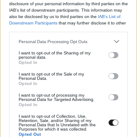
disclosure of your personal information by third parties on the
IAB’s list of downstream participants. This information may
also be disclosed by us to third parties on the
IAB’s List of
Downstream Participants
that may further disclose it to other
third parties.
Please note that this website/app uses one or more Google
Personal Data Processing Opt Outs
services and may gather and store information including but
not limited to your visit or usage behaviour. You may click to
I want to opt-out of the Sharing of my
personal data.
grant or deny consent to Google and its third-party tags to
Opted In
use your data for below specified purposes in below Google
consent section.
I want to opt-out of the Sale of my
Personal Data.
Opted In
A már említett
Sainz is sokszor kritizálta már,
I want to opt-out of processing my
hogy nem látszódnak a kiscsapatok a
Personal Data for Targeted Advertising.
Opted In
képernyőn
. Szeptemberben pedig szót emelt az
I want to opt-out of Collection, Use,
ellen, hogy a Szingapúri Nagydíj utolsó köreiben
Retention, Sale, and/or Sharing of my
Personal Data that Is Unrelated with the
a tizenegyedik helyért folyó, négyautós és
Purposes for which it was collected.
Opted Out