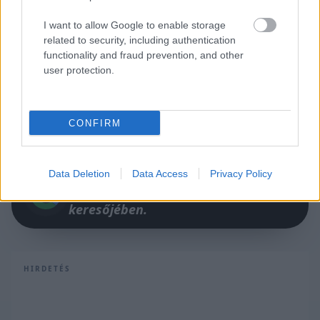
I want to allow Google to enable storage
related to security, including authentication
functionality and fraud prevention, and other
user protection.
CONFIRM
Data Deletion
Data Access
Privacy Policy
Itt állíthatod be, hogy a Racingline
cikkeit az elsők között lásd a Google
keresőjében.
HIRDETÉS