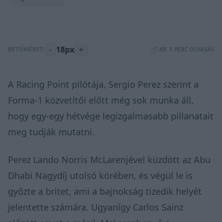
-
18px
+
BETŰMÉRET:
⏱️ KB. 1 PERC OLVASÁS
A Racing Point pilótája, Sergio Perez szerint a
Forma-1 közvetítői előtt még sok munka áll,
hogy egy-egy hétvége legizgalmasabb pillanatait
meg tudják mutatni.
Perez Lando Norris McLarenjével küzdött az Abu
Dhabi Nagydíj utolsó körében, és végül le is
győzte a britet, ami a bajnokság tizedik helyét
jelentette számára. Ugyanígy Carlos Sainz